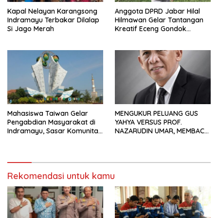
Kapal Nelayan Karangsong
Anggota DPRD Jabar Hilal
Indramayu Terbakar Dilalap
Hilmawan Gelar Tantangan
Si Jago Merah
Kreatif Eceng Gondok
Waduk Bojongsari, Sediakan
Hadiah Rp10 Juta dan Modal
Usaha
Mahasiswa Taiwan Gelar
MENGUKUR PELUANG GUS
Pengabdian Masyarakat di
YAHYA VERSUS PROF.
Indramayu, Sasar Komunitas
NAZARUDIN UMAR, MEMBACA
Pekerja Migran Indonesia
FAKTOR CAK IMIN
Rekomendasi untuk kamu