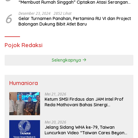
“Membuat Rumah Singgah” Ciptakan Atasi Serangan
Hama Tikus
6
Desember 23, 2024
2852 Lihat
Gelar Turnamen Panahan, Pertamina RU VI dan Project
Balongan Dukung Bibit Atlet Baru
Pojok Redaksi
Selengkapnya
Humaniora
Mei 21, 2026
Ketum SMSI Firdaus dan JAM Intel Prof
Reda Mathovani Bahas Sinergi
Kejagung, ABPEDNAS dan SMSI
Sukseskan Jaga Desa dan Jaga Dapur
MBG, Perkuat Pengawasan Program
Mei 20, 2026
Pemerintah
Jelang Sidang WHA ke-79, Taiwan
Luncurkan Video “Taiwan Cares Beyond