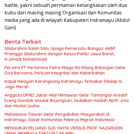
battle, yakni sebuah permainan ketangkasan oleh dua
kubu dari masing masing Organisasi dan Komunitas
media yang ada di wilayah Kabupaten Indramayu (Abdul
Gani)
Berita Terkait
Silaturahmi Salah Satu Upaya Pemersatu Bangsa: AKBP
Prianggo Silaturahmi dengan Ketua PWNU Jawa Barat,
H.Juhadi Muhammad
Perwira PT Pertamina Patra Niaga RU Kilang Balongan Gelar
Doa Bersama, Perkuat Integritas dan Keberkahan
Kapal Nelayan Karangsong Indramayu Terbakar Dilalap Si
Jago Merah
Anggota DPRD Jabar Hilal Hilmawan Gelar Tantangan Kreatif
Eceng Gondok Waduk Bojongsari, Sediakan Hadiah Rp10 Juta
dan Modal Usaha
Mahasiswa Taiwan Gelar Pengabdian Masyarakat di
Indramayu, Sasar Komunitas Pekerja Migran Indonesia
MENGUKUR PELUANG GUS YAHYA VERSUS PROF. NAZARUDIN
UMAR, MEMBACA FAKTOR CAK IMIN