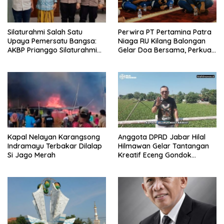
Silaturahmi Salah Satu
Perwira PT Pertamina Patra
Upaya Pemersatu Bangsa:
Niaga RU Kilang Balongan
AKBP Prianggo Silaturahmi
Gelar Doa Bersama, Perkuat
dengan Ketua PWNU Jawa
Integritas dan Keberkahan
Barat, H.Juhadi Muhammad
Kapal Nelayan Karangsong
Anggota DPRD Jabar Hilal
Indramayu Terbakar Dilalap
Hilmawan Gelar Tantangan
Si Jago Merah
Kreatif Eceng Gondok
Waduk Bojongsari, Sediakan
Hadiah Rp10 Juta dan Modal
Usaha