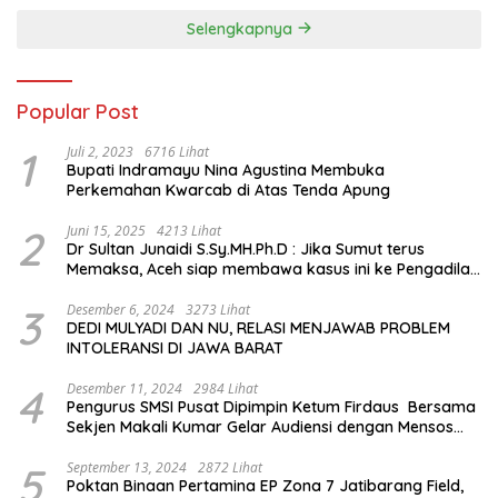
Memorial Hall
Selengkapnya
Popular Post
1
Juli 2, 2023
6716 Lihat
Bupati Indramayu Nina Agustina Membuka
Perkemahan Kwarcab di Atas Tenda Apung
2
Juni 15, 2025
4213 Lihat
Dr Sultan Junaidi S.Sy.MH.Ph.D : Jika Sumut terus
Memaksa, Aceh siap membawa kasus ini ke Pengadilan
Internasional
3
Desember 6, 2024
3273 Lihat
DEDI MULYADI DAN NU, RELASI MENJAWAB PROBLEM
INTOLERANSI DI JAWA BARAT
4
Desember 11, 2024
2984 Lihat
Pengurus SMSI Pusat Dipimpin Ketum Firdaus Bersama
Sekjen Makali Kumar Gelar Audiensi dengan Mensos
Saifullah Yusuf
5
September 13, 2024
2872 Lihat
Poktan Binaan Pertamina EP Zona 7 Jatibarang Field,