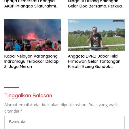
Upaya Pemersatu Bangsa:
Niaga RU Kilang Balongan
AKBP Prianggo Silaturahmi
Gelar Doa Bersama, Perkuat
dengan Ketua PWNU Jawa
Integritas dan Keberkahan
Barat, H.Juhadi Muhammad
Kapal Nelayan Karangsong
Anggota DPRD Jabar Hilal
Indramayu Terbakar Dilalap
Hilmawan Gelar Tantangan
Si Jago Merah
Kreatif Eceng Gondok
Waduk Bojongsari, Sediakan
Hadiah Rp10 Juta dan Modal
Usaha
Tinggalkan Balasan
Alamat email Anda tidak akan dipublikasikan.
Ruas yang wajib
ditandai
*