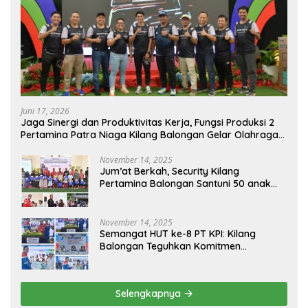
Juni 17, 2026
Jaga Sinergi dan Produktivitas Kerja, Fungsi Produksi 2
Pertamina Patra Niaga Kilang Balongan Gelar Olahraga
Bersama
November 14, 2025
Jum’at Berkah, Security Kilang
Pertamina Balongan Santuni 50 anak
Yatim
November 14, 2025
Semangat HUT ke-8 PT KPI: Kilang
Balongan Teguhkan Komitmen
Ketahanan Energi dan Berbagi Bersama
Penyandang Disabilitas dan Yayasan
Pendidikan
Selengkapnya