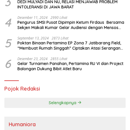
3
DEDI MULYADI DAN NU, RELASI MENJAWAB PROBLEM
INTOLERANSI DI JAWA BARAT
4
Desember 11, 2024
2990 Lihat
Pengurus SMSI Pusat Dipimpin Ketum Firdaus Bersama
Sekjen Makali Kumar Gelar Audiensi dengan Mensos
Saifullah Yusuf
5
September 13, 2024
2873 Lihat
Poktan Binaan Pertamina EP Zona 7 Jatibarang Field,
“Membuat Rumah Singgah” Ciptakan Atasi Serangan
Hama Tikus
6
Desember 23, 2024
2855 Lihat
Gelar Turnamen Panahan, Pertamina RU VI dan Project
Balongan Dukung Bibit Atlet Baru
Pojok Redaksi
Selengkapnya
Humaniora