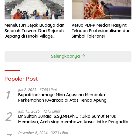
Menelusuri Jejak Budaya dan
Ketua PDI-P Medan Hasyim:
Sejarah Taiwan: Dari Sejarah
Teladan Profesionalisme dan
Jepang di Hinoki Village
Simbol Toleransi
hingga Mengenal Tokoh
Sejarah Chiang Kai-shek di
Memorial Hall
Selengkapnya
Popular Post
1
Juli 2, 2023
6748 Lihat
Bupati Indramayu Nina Agustina Membuka
Perkemahan Kwarcab di Atas Tenda Apung
2
Juni 15, 2025
4215 Lihat
Dr Sultan Junaidi S.Sy.MH.Ph.D : Jika Sumut terus
Memaksa, Aceh siap membawa kasus ini ke Pengadilan
Internasional
Desember 6, 2024
3273 Lihat