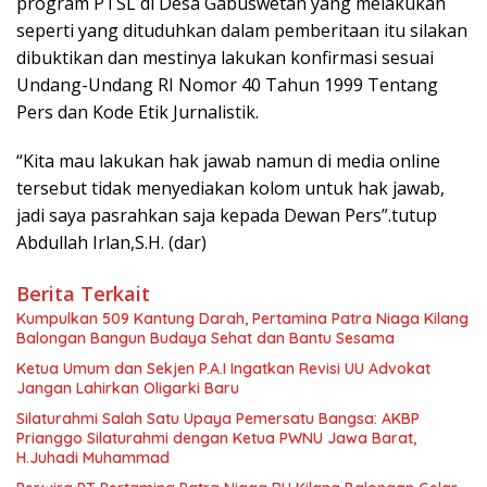
program PTSL di Desa Gabuswetan yang melakukan
seperti yang dituduhkan dalam pemberitaan itu silakan
dibuktikan dan mestinya lakukan konfirmasi sesuai
Undang-Undang RI Nomor 40 Tahun 1999 Tentang
Pers dan Kode Etik Jurnalistik.
“Kita mau lakukan hak jawab namun di media online
tersebut tidak menyediakan kolom untuk hak jawab,
jadi saya pasrahkan saja kepada Dewan Pers”.tutup
Abdullah Irlan,S.H. (dar)
Berita Terkait
Kumpulkan 509 Kantung Darah, Pertamina Patra Niaga Kilang
Balongan Bangun Budaya Sehat dan Bantu Sesama
Ketua Umum dan Sekjen P.A.I Ingatkan Revisi UU Advokat
Jangan Lahirkan Oligarki Baru
Silaturahmi Salah Satu Upaya Pemersatu Bangsa: AKBP
Prianggo Silaturahmi dengan Ketua PWNU Jawa Barat,
H.Juhadi Muhammad