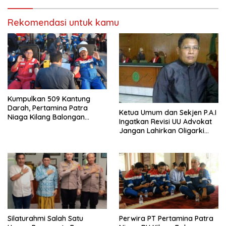
Usaha
Rekomendasi untuk kamu
Kumpulkan 509 Kantung
Darah, Pertamina Patra
Ketua Umum dan Sekjen P.A.I
Niaga Kilang Balongan
Ingatkan Revisi UU Advokat
Bangun Budaya Sehat dan
Jangan Lahirkan Oligarki
Bantu Sesama
Baru
Silaturahmi Salah Satu
Perwira PT Pertamina Patra