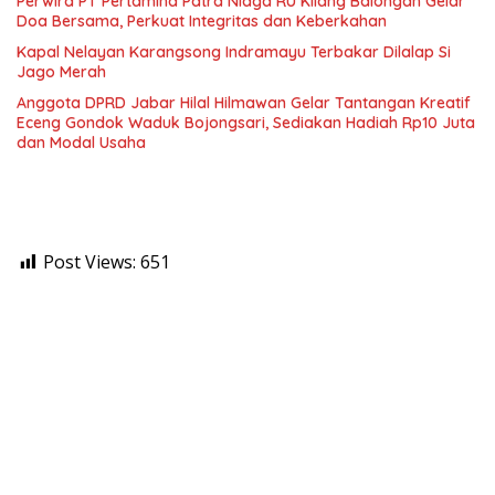
Perwira PT Pertamina Patra Niaga RU Kilang Balongan Gelar
Doa Bersama, Perkuat Integritas dan Keberkahan
Kapal Nelayan Karangsong Indramayu Terbakar Dilalap Si
Jago Merah
Anggota DPRD Jabar Hilal Hilmawan Gelar Tantangan Kreatif
Eceng Gondok Waduk Bojongsari, Sediakan Hadiah Rp10 Juta
dan Modal Usaha
Post Views:
651