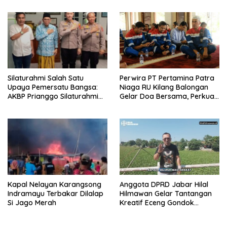
Bantu Sesama
Silaturahmi Salah Satu
Perwira PT Pertamina Patra
Upaya Pemersatu Bangsa:
Niaga RU Kilang Balongan
AKBP Prianggo Silaturahmi
Gelar Doa Bersama, Perkuat
dengan Ketua PWNU Jawa
Integritas dan Keberkahan
Barat, H.Juhadi Muhammad
Kapal Nelayan Karangsong
Anggota DPRD Jabar Hilal
Indramayu Terbakar Dilalap
Hilmawan Gelar Tantangan
Si Jago Merah
Kreatif Eceng Gondok
Waduk Bojongsari, Sediakan
Hadiah Rp10 Juta dan Modal