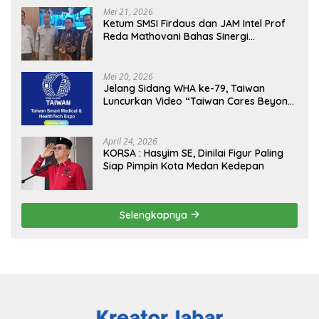
Mei 21, 2026
Ketum SMSI Firdaus dan JAM Intel Prof
Reda Mathovani Bahas Sinergi
Kejagung, ABPEDNAS dan SMSI
Sukseskan Jaga Desa dan Jaga Dapur
MBG, Perkuat Pengawasan Program
Mei 20, 2026
Pemerintah
Jelang Sidang WHA ke-79, Taiwan
Luncurkan Video “Taiwan Cares Beyond
Borders” Promosikan Inovasi Kesehatan
Global
April 24, 2026
KORSA : Hasyim SE, Dinilai Figur Paling
Siap Pimpin Kota Medan Kedepan
Selengkapnya