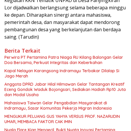
Kegiatan KKN Tematik UNPAD di Desa Panyingkiran
Lor dijadwalkan berlangsung selama beberapa minggu
ke depan. Diharapkan sinergi antara mahasiswa,
pemerintah desa, dan masyarakat dapat mendorong
pembangunan desa yang berkelanjutan dan berdaya
saing. (Tarudin)
Berita Terkait
Perwira PT Pertamina Patra Niaga RU Kilang Balongan Gelar
Doa Bersama, Perkuat Integritas dan Keberkahan
Kapal Nelayan Karangsong Indramayu Terbakar Dilalap Si
Jago Merah
Anggota DPRD Jabar Hilal Hilmawan Gelar Tantangan Kreatif
Eceng Gondok Waduk Bojongsari, Sediakan Hadiah Rp10 Juta
dan Modal Usaha
Mahasiswa Taiwan Gelar Pengabdian Masyarakat di
Indramayu, Sasar Komunitas Pekerja Migran Indonesia
MENGUKUR PELUANG GUS YAHYA VERSUS PROF. NAZARUDIN
UMAR, MEMBACA FAKTOR CAK IMIN
Nyala Flare Kian Mengecil, Bukti Nyata Inovasi Pertamina