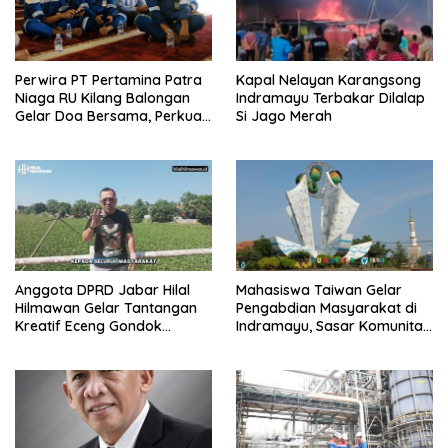
Perwira PT Pertamina Patra
Kapal Nelayan Karangsong
Niaga RU Kilang Balongan
Indramayu Terbakar Dilalap
Gelar Doa Bersama, Perkuat
Si Jago Merah
Integritas dan Keberkahan
Anggota DPRD Jabar Hilal
Mahasiswa Taiwan Gelar
Hilmawan Gelar Tantangan
Pengabdian Masyarakat di
Kreatif Eceng Gondok
Indramayu, Sasar Komunitas
Waduk Bojongsari, Sediakan
Pekerja Migran Indonesia
Hadiah Rp10 Juta dan Modal
Usaha