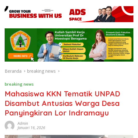
Beranda
breaking news
breaking news
Mahasiswa KKN Tematik UNPAD
Disambut Antusias Warga Desa
Panyingkiran Lor Indramayu
Admin
Januari 16, 2026