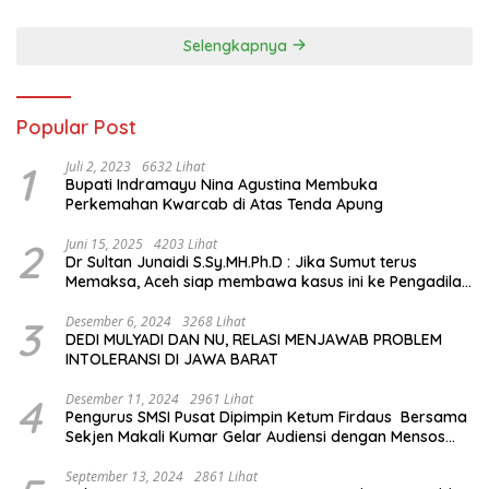
Sejarah Chiang Kai-shek di
Memorial Hall
Selengkapnya
Popular Post
1
Juli 2, 2023
6632 Lihat
Bupati Indramayu Nina Agustina Membuka
Perkemahan Kwarcab di Atas Tenda Apung
2
Juni 15, 2025
4203 Lihat
Dr Sultan Junaidi S.Sy.MH.Ph.D : Jika Sumut terus
Memaksa, Aceh siap membawa kasus ini ke Pengadilan
Internasional
3
Desember 6, 2024
3268 Lihat
DEDI MULYADI DAN NU, RELASI MENJAWAB PROBLEM
INTOLERANSI DI JAWA BARAT
4
Desember 11, 2024
2961 Lihat
Pengurus SMSI Pusat Dipimpin Ketum Firdaus Bersama
Sekjen Makali Kumar Gelar Audiensi dengan Mensos
Saifullah Yusuf
September 13, 2024
2861 Lihat