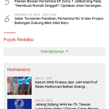
5
Poktan Binaan Pertamina EP Zona 7 Jatibarang Field,
“Membuat Rumah Singgah” Ciptakan Atasi Serangan
Hama Tikus
6
Desember 23, 2024
2850 Lihat
Gelar Turnamen Panahan, Pertamina RU VI dan Project
Balongan Dukung Bibit Atlet Baru
Pojok Redaksi
Selengkapnya
Humaniora
Mei 21, 2026
Ketum SMSI Firdaus dan JAM Intel Prof
Reda Mathovani Bahas Sinergi
Kejagung, ABPEDNAS dan SMSI
Sukseskan Jaga Desa dan Jaga Dapur
MBG, Perkuat Pengawasan Program
Mei 20, 2026
Pemerintah
Jelang Sidang WHA ke-79, Taiwan
Luncurkan Video “Taiwan Cares Beyond