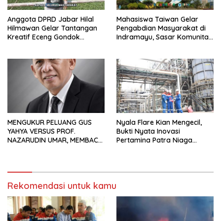
Anggota DPRD Jabar Hilal
Mahasiswa Taiwan Gelar
Hilmawan Gelar Tantangan
Pengabdian Masyarakat di
Kreatif Eceng Gondok
Indramayu, Sasar Komunitas
Waduk Bojongsari, Sediakan
Pekerja Migran Indonesia
Hadiah Rp10 Juta dan Modal
Usaha
MENGUKUR PELUANG GUS
Nyala Flare Kian Mengecil,
YAHYA VERSUS PROF.
Bukti Nyata Inovasi
NAZARUDIN UMAR, MEMBACA
Pertamina Patra Niaga
FAKTOR CAK IMIN
Kilang Balongan Dukung Net
Zero Emission 2060
Rekomendasi untuk kamu