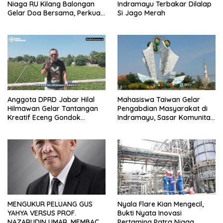
Niaga RU Kilang Balongan
Indramayu Terbakar Dilalap
Gelar Doa Bersama, Perkuat
Si Jago Merah
Integritas dan Keberkahan
Anggota DPRD Jabar Hilal
Mahasiswa Taiwan Gelar
Hilmawan Gelar Tantangan
Pengabdian Masyarakat di
Kreatif Eceng Gondok
Indramayu, Sasar Komunitas
Waduk Bojongsari, Sediakan
Pekerja Migran Indonesia
Hadiah Rp10 Juta dan Modal
Usaha
MENGUKUR PELUANG GUS
Nyala Flare Kian Mengecil,
YAHYA VERSUS PROF.
Bukti Nyata Inovasi
NAZARUDIN UMAR, MEMBACA
Pertamina Patra Niaga