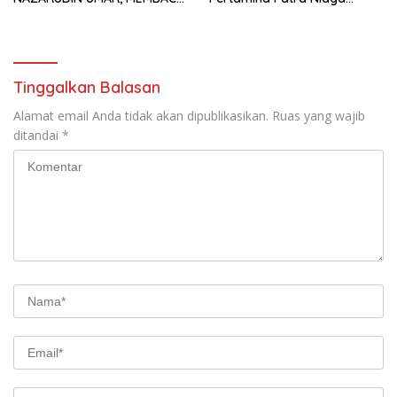
FAKTOR CAK IMIN
Kilang Balongan Dukung Net
Zero Emission 2060
Tinggalkan Balasan
Alamat email Anda tidak akan dipublikasikan.
Ruas yang wajib
ditandai
*