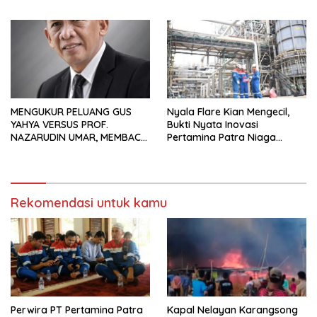
Waduk Bojongsari, Sediakan
Pekerja Migran Indonesia
Hadiah Rp10 Juta dan Modal
Usaha
MENGUKUR PELUANG GUS
Nyala Flare Kian Mengecil,
YAHYA VERSUS PROF.
Bukti Nyata Inovasi
NAZARUDIN UMAR, MEMBACA
Pertamina Patra Niaga
FAKTOR CAK IMIN
Kilang Balongan Dukung Net
Zero Emission 2060
Rekomendasi untuk kamu
Perwira PT Pertamina Patra
Kapal Nelayan Karangsong