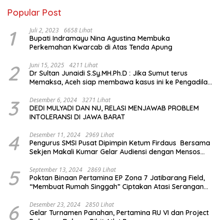
Popular Post
1
Juli 2, 2023
6658 Lihat
Bupati Indramayu Nina Agustina Membuka
Perkemahan Kwarcab di Atas Tenda Apung
2
Juni 15, 2025
4211 Lihat
Dr Sultan Junaidi S.Sy.MH.Ph.D : Jika Sumut terus
Memaksa, Aceh siap membawa kasus ini ke Pengadilan
Internasional
3
Desember 6, 2024
3271 Lihat
DEDI MULYADI DAN NU, RELASI MENJAWAB PROBLEM
INTOLERANSI DI JAWA BARAT
4
Desember 11, 2024
2969 Lihat
Pengurus SMSI Pusat Dipimpin Ketum Firdaus Bersama
Sekjen Makali Kumar Gelar Audiensi dengan Mensos
Saifullah Yusuf
5
September 13, 2024
2869 Lihat
Poktan Binaan Pertamina EP Zona 7 Jatibarang Field,
“Membuat Rumah Singgah” Ciptakan Atasi Serangan
Hama Tikus
6
Desember 23, 2024
2850 Lihat
Gelar Turnamen Panahan, Pertamina RU VI dan Project