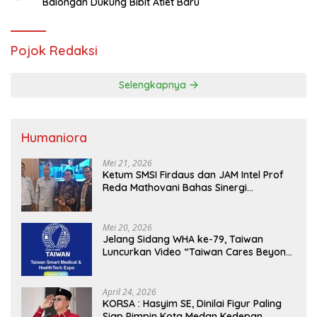
Balongan Dukung Bibit Atlet Baru
Pojok Redaksi
Selengkapnya
Humaniora
Mei 21, 2026
Ketum SMSI Firdaus dan JAM Intel Prof
Reda Mathovani Bahas Sinergi
Kejagung, ABPEDNAS dan SMSI
Sukseskan Jaga Desa dan Jaga Dapur
MBG, Perkuat Pengawasan Program
Mei 20, 2026
Pemerintah
Jelang Sidang WHA ke-79, Taiwan
Luncurkan Video “Taiwan Cares Beyond
Borders” Promosikan Inovasi Kesehatan
Global
April 24, 2026
KORSA : Hasyim SE, Dinilai Figur Paling
Siap Pimpin Kota Medan Kedepan