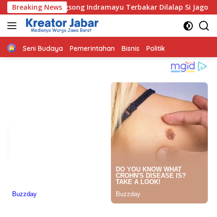
Langsung
gsong Indramayu Terbakar Dilalap Si Jago Merah
Breaking News
Angg
ke
konten
Home
Seni Budaya
Pemerintahan
Bisnis
Politik