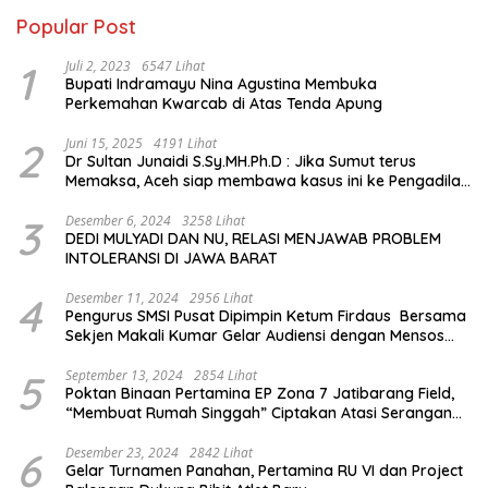
Popular Post
1
Juli 2, 2023
6547 Lihat
Bupati Indramayu Nina Agustina Membuka
Perkemahan Kwarcab di Atas Tenda Apung
2
Juni 15, 2025
4191 Lihat
Dr Sultan Junaidi S.Sy.MH.Ph.D : Jika Sumut terus
Memaksa, Aceh siap membawa kasus ini ke Pengadilan
Internasional
3
Desember 6, 2024
3258 Lihat
DEDI MULYADI DAN NU, RELASI MENJAWAB PROBLEM
INTOLERANSI DI JAWA BARAT
4
Desember 11, 2024
2956 Lihat
Pengurus SMSI Pusat Dipimpin Ketum Firdaus Bersama
Sekjen Makali Kumar Gelar Audiensi dengan Mensos
Saifullah Yusuf
5
September 13, 2024
2854 Lihat
Poktan Binaan Pertamina EP Zona 7 Jatibarang Field,
“Membuat Rumah Singgah” Ciptakan Atasi Serangan
Hama Tikus
6
Desember 23, 2024
2842 Lihat
Gelar Turnamen Panahan, Pertamina RU VI dan Project