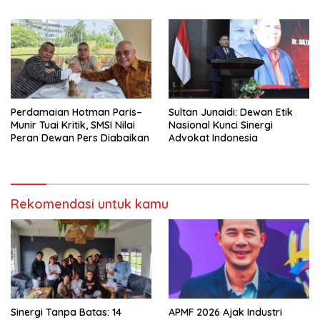
Rutin Bulanan Bagi Warga
Peningkatan Operasional
Sekitarnya
Menuju Beyond Compliance
Perdamaian Hotman Paris–
Sultan Junaidi: Dewan Etik
Munir Tuai Kritik, SMSI Nilai
Nasional Kunci Sinergi
Peran Dewan Pers Diabaikan
Advokat Indonesia
Rekomendasi untuk kamu
Sinergi Tanpa Batas: 14
APMF 2026 Ajak Industri