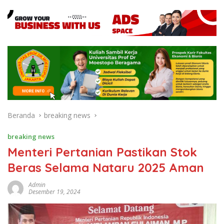
Beranda
breaking news
breaking news
Menteri Pertanian Pastikan Stok
Beras Selama Nataru 2025 Aman
Admin
Desember 19, 2024