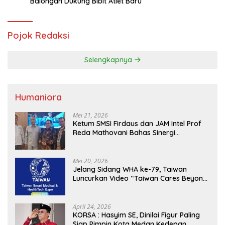
Balongan Dukung Bibit Atlet Baru
Pojok Redaksi
Selengkapnya
Humaniora
Mei 21, 2026
Ketum SMSI Firdaus dan JAM Intel Prof
Reda Mathovani Bahas Sinergi
Kejagung, ABPEDNAS dan SMSI
Sukseskan Jaga Desa dan Jaga Dapur
MBG, Perkuat Pengawasan Program
Mei 20, 2026
Pemerintah
Jelang Sidang WHA ke-79, Taiwan
Luncurkan Video “Taiwan Cares Beyond
Borders” Promosikan Inovasi Kesehatan
Global
April 24, 2026
KORSA : Hasyim SE, Dinilai Figur Paling
Siap Pimpin Kota Medan Kedepan