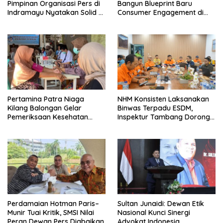
Pimpinan Organisasi Pers di
Bangun Blueprint Baru
Indramayu Nyatakan Solid di
Consumer Engagement di
Bawah FKJI
Tengah Perkembangan
Teknologi dan Perubahan
Perilaku Konsumen
Pertamina Patra Niaga
NHM Konsisten Laksanakan
Kilang Balongan Gelar
Binwas Terpadu ESDM,
Pemeriksaan Kesehatan
Inspektur Tambang Dorong
Rutin Bulanan Bagi Warga
Peningkatan Operasional
Sekitarnya
Menuju Beyond Compliance
Perdamaian Hotman Paris–
Sultan Junaidi: Dewan Etik
Munir Tuai Kritik, SMSI Nilai
Nasional Kunci Sinergi
Peran Dewan Pers Diabaikan
Advokat Indonesia