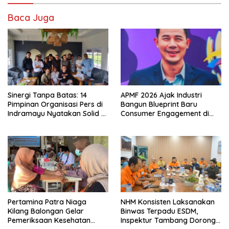
Baca Juga
Sinergi Tanpa Batas: 14
APMF 2026 Ajak Industri
Pimpinan Organisasi Pers di
Bangun Blueprint Baru
Indramayu Nyatakan Solid di
Consumer Engagement di
Bawah FKJI
Tengah Perkembangan
Teknologi dan Perubahan
Perilaku Konsumen
Pertamina Patra Niaga
NHM Konsisten Laksanakan
Kilang Balongan Gelar
Binwas Terpadu ESDM,
Pemeriksaan Kesehatan
Inspektur Tambang Dorong