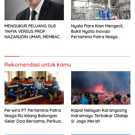
MENGUKUR PELUANG GUS
Nyala Flare Kian Mengecil,
YAHYA VERSUS PROF.
Bukti Nyata Inovasi
NAZARUDIN UMAR, MEMBACA
Pertamina Patra Niaga
FAKTOR CAK IMIN
Kilang Balongan Dukung Net
Zero Emission 2060
Rekomendasi untuk kamu
Perwira PT Pertamina Patra
Kapal Nelayan Karangsong
Niaga RU Kilang Balongan
Indramayu Terbakar Dilalap
Gelar Doa Bersama, Perkuat
Si Jago Merah
Integritas dan Keberkahan