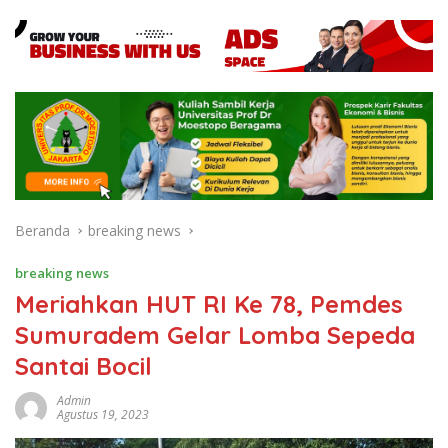
Beranda
breaking news
breaking news
Meriahkan HUT RI Ke 78, Pemdes
Sumuradem Gelar Lomba Sepeda
Santai Bocil
Admin
Agustus 19, 2023