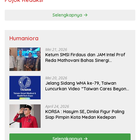
Selengkapnya
Humaniora
Mei 21, 2026
Ketum SMSI Firdaus dan JAM Intel Prof
Reda Mathovani Bahas Sinergi
Kejagung, ABPEDNAS dan SMSI
Sukseskan Jaga Desa dan Jaga Dapur
MBG, Perkuat Pengawasan Program
Mei 20, 2026
Pemerintah
Jelang Sidang WHA ke-79, Taiwan
Luncurkan Video “Taiwan Cares Beyond
Borders” Promosikan Inovasi Kesehatan
Global
April 24, 2026
KORSA : Hasyim SE, Dinilai Figur Paling
Siap Pimpin Kota Medan Kedepan
Selengkapnya