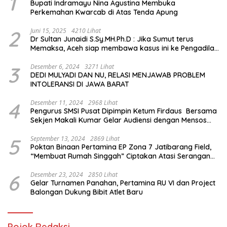
1
Bupati Indramayu Nina Agustina Membuka
Perkemahan Kwarcab di Atas Tenda Apung
2
Juni 15, 2025
4210 Lihat
Dr Sultan Junaidi S.Sy.MH.Ph.D : Jika Sumut terus
Memaksa, Aceh siap membawa kasus ini ke Pengadilan
Internasional
3
Desember 6, 2024
3271 Lihat
DEDI MULYADI DAN NU, RELASI MENJAWAB PROBLEM
INTOLERANSI DI JAWA BARAT
4
Desember 11, 2024
2968 Lihat
Pengurus SMSI Pusat Dipimpin Ketum Firdaus Bersama
Sekjen Makali Kumar Gelar Audiensi dengan Mensos
Saifullah Yusuf
5
September 13, 2024
2869 Lihat
Poktan Binaan Pertamina EP Zona 7 Jatibarang Field,
“Membuat Rumah Singgah” Ciptakan Atasi Serangan
Hama Tikus
6
Desember 23, 2024
2850 Lihat
Gelar Turnamen Panahan, Pertamina RU VI dan Project
Balongan Dukung Bibit Atlet Baru
Pojok Redaksi