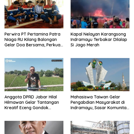
Perwira PT Pertamina Patra
Kapal Nelayan Karangsong
Niaga RU Kilang Balongan
Indramayu Terbakar Dilalap
Gelar Doa Bersama, Perkuat
Si Jago Merah
Integritas dan Keberkahan
Anggota DPRD Jabar Hilal
Mahasiswa Taiwan Gelar
Hilmawan Gelar Tantangan
Pengabdian Masyarakat di
Kreatif Eceng Gondok
Indramayu, Sasar Komunitas
Waduk Bojongsari, Sediakan
Pekerja Migran Indonesia
Hadiah Rp10 Juta dan Modal
Usaha