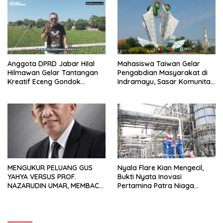
Anggota DPRD Jabar Hilal
Mahasiswa Taiwan Gelar
Hilmawan Gelar Tantangan
Pengabdian Masyarakat di
Kreatif Eceng Gondok
Indramayu, Sasar Komunitas
Waduk Bojongsari, Sediakan
Pekerja Migran Indonesia
Hadiah Rp10 Juta dan Modal
Usaha
MENGUKUR PELUANG GUS
Nyala Flare Kian Mengecil,
YAHYA VERSUS PROF.
Bukti Nyata Inovasi
NAZARUDIN UMAR, MEMBACA
Pertamina Patra Niaga
FAKTOR CAK IMIN
Kilang Balongan Dukung Net
Zero Emission 2060