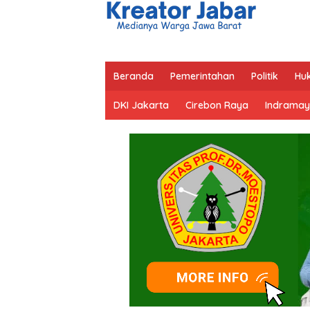
Beranda
Pemerintahan
Politik
Hu
DKI Jakarta
Cirebon Raya
Indramay