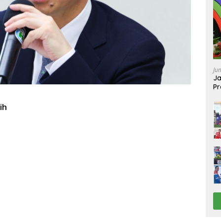
Ju
Ja
Pr
Ba
ih