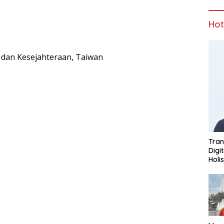
Ho
 dan Kesejahteraan, Taiwan
Tran
Digi
Holi