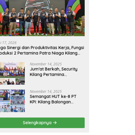
ni 17, 2026
ga Sinergi dan Produktivitas Kerja, Fungsi
oduksi 2 Pertamina Patra Niaga Kilang
longan Gelar Olahraga Bersama
November 14, 2025
Jum’at Berkah, Security
Kilang Pertamina
Balongan Santuni 50 anak
Yatim
November 14, 2025
Semangat HUT ke-8 PT
KPI: Kilang Balongan
Teguhkan Komitmen
Ketahanan Energi dan
Berbagi Bersama
Selengkapnya
Penyandang Disabilitas
dan Yayasan Pendidikan