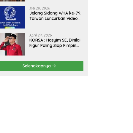
Kejagung, ABPEDNAS dan
SMSI Sukseskan Jaga
Mei 20, 2026
Desa dan Jaga Dapur
Jelang Sidang WHA ke-79,
MBG, Perkuat Pengawasan
Taiwan Luncurkan Video
Program Pemerintah
“Taiwan Cares Beyond
Borders” Promosikan
Inovasi Kesehatan Global
April 24, 2026
KORSA : Hasyim SE, Dinilai
Figur Paling Siap Pimpin
Kota Medan Kedepan
Selengkapnya