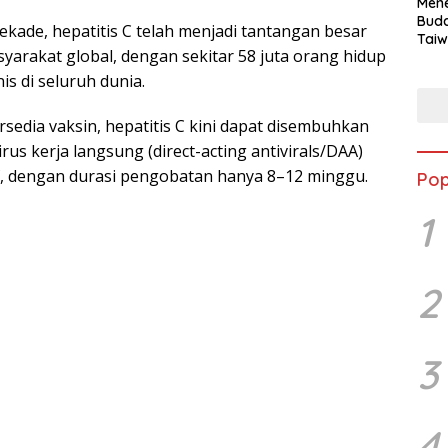
Mene
Buda
kade, hepatitis C telah menjadi tantangan besar
Taiw
yarakat global, dengan sekitar 58 juta orang hidup
Jepa
Vill
is di seluruh dunia.
Men
Seja
sedia vaksin, hepatitis C kini dapat disembuhkan
shek
irus kerja langsung (direct-acting antivirals/DAA)
f, dengan durasi pengobatan hanya 8–12 minggu.
Pop
1
2
3
4