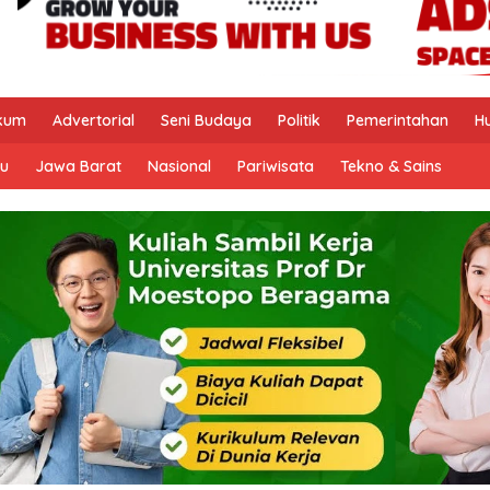
kum
Advertorial
Seni Budaya
Politik
Pemerintahan
H
u
Jawa Barat
Nasional
Pariwisata
Tekno & Sains