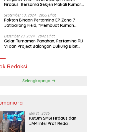
Firdaus Bersama Sekjen Makali Kumar
Gelar Audiensi dengan Mensos Saifullah
Yusuf
September 13, 2024
2855 Lihat
Poktan Binaan Pertamina EP Zona 7
Jatibarang Field, “Membuat Rumah
Singgah” Ciptakan Atasi Serangan Hama
Tikus
Desember 23, 2024
2842 Lihat
Gelar Turnamen Panahan, Pertamina RU
VI dan Project Balongan Dukung Bibit
Atlet Baru
ok Redaksi
Selengkapnya
umaniora
Mei 21, 2026
Ketum SMSI Firdaus dan
JAM Intel Prof Reda
Mathovani Bahas Sinergi