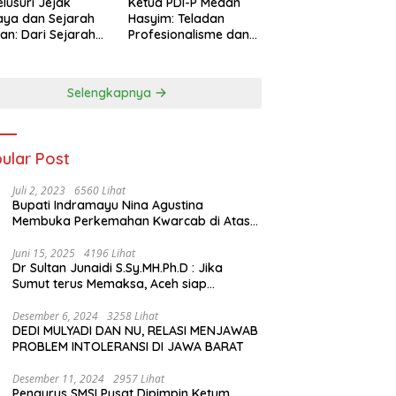
lusuri Jejak
Ketua PDI-P Medan
ya dan Sejarah
Hasyim: Teladan
an: Dari Sejarah
Profesionalisme dan
ng di Hinoki
Simbol Toleransi
age hingga
genal Tokoh
Selengkapnya
rah Chiang Kai-
 di Memorial Hall
ular Post
Juli 2, 2023
6560 Lihat
Bupati Indramayu Nina Agustina
Membuka Perkemahan Kwarcab di Atas
Tenda Apung
Juni 15, 2025
4196 Lihat
Dr Sultan Junaidi S.Sy.MH.Ph.D : Jika
Sumut terus Memaksa, Aceh siap
membawa kasus ini ke Pengadilan
Internasional
Desember 6, 2024
3258 Lihat
DEDI MULYADI DAN NU, RELASI MENJAWAB
PROBLEM INTOLERANSI DI JAWA BARAT
Desember 11, 2024
2957 Lihat
Pengurus SMSI Pusat Dipimpin Ketum