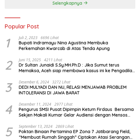
Selengkapnya
Popular Post
1
Juli 2, 2023
6696 Lihat
Bupati Indramayu Nina Agustina Membuka
Perkemahan Kwarcab di Atas Tenda Apung
2
Juni 15, 2025
4211 Lihat
Dr Sultan Junaidi S.Sy.MH.Ph.D : Jika Sumut terus
Memaksa, Aceh siap membawa kasus ini ke Pengadilan
Internasional
3
Desember 6, 2024
3272 Lihat
DEDI MULYADI DAN NU, RELASI MENJAWAB PROBLEM
INTOLERANSI DI JAWA BARAT
4
Desember 11, 2024
2977 Lihat
Pengurus SMSI Pusat Dipimpin Ketum Firdaus Bersama
Sekjen Makali Kumar Gelar Audiensi dengan Mensos
Saifullah Yusuf
5
September 13, 2024
2869 Lihat
Poktan Binaan Pertamina EP Zona 7 Jatibarang Field,
“Membuat Rumah Singgah” Ciptakan Atasi Serangan