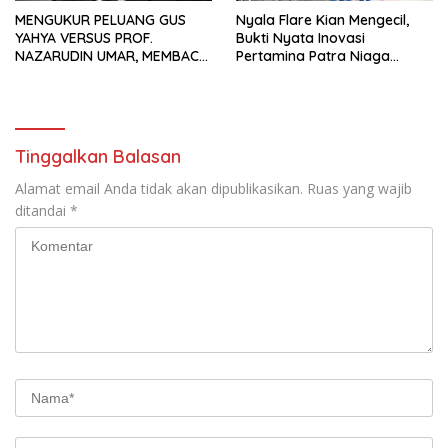
MENGUKUR PELUANG GUS
Nyala Flare Kian Mengecil,
YAHYA VERSUS PROF.
Bukti Nyata Inovasi
NAZARUDIN UMAR, MEMBACA
Pertamina Patra Niaga
FAKTOR CAK IMIN
Kilang Balongan Dukung Net
Zero Emission 2060
Tinggalkan Balasan
Alamat email Anda tidak akan dipublikasikan.
Ruas yang wajib
ditandai
*