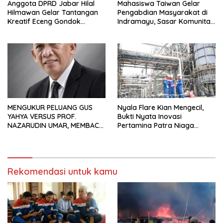
Anggota DPRD Jabar Hilal
Mahasiswa Taiwan Gelar
Hilmawan Gelar Tantangan
Pengabdian Masyarakat di
Kreatif Eceng Gondok
Indramayu, Sasar Komunitas
Waduk Bojongsari, Sediakan
Pekerja Migran Indonesia
Hadiah Rp10 Juta dan Modal
Usaha
MENGUKUR PELUANG GUS
Nyala Flare Kian Mengecil,
YAHYA VERSUS PROF.
Bukti Nyata Inovasi
NAZARUDIN UMAR, MEMBACA
Pertamina Patra Niaga
FAKTOR CAK IMIN
Kilang Balongan Dukung Net
Zero Emission 2060
Rekomendasi untuk kamu