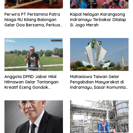
Perwira PT Pertamina Patra
Kapal Nelayan Karangsong
Niaga RU Kilang Balongan
Indramayu Terbakar Dilalap
Gelar Doa Bersama, Perkuat
Si Jago Merah
Integritas dan Keberkahan
Anggota DPRD Jabar Hilal
Mahasiswa Taiwan Gelar
Hilmawan Gelar Tantangan
Pengabdian Masyarakat di
Kreatif Eceng Gondok
Indramayu, Sasar Komunitas
Waduk Bojongsari, Sediakan
Pekerja Migran Indonesia
Hadiah Rp10 Juta dan Modal
Usaha