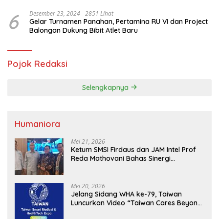
Hama Tikus
6
Desember 23, 2024
2851 Lihat
Gelar Turnamen Panahan, Pertamina RU VI dan Project
Balongan Dukung Bibit Atlet Baru
Pojok Redaksi
Selengkapnya
Humaniora
Mei 21, 2026
Ketum SMSI Firdaus dan JAM Intel Prof
Reda Mathovani Bahas Sinergi
Kejagung, ABPEDNAS dan SMSI
Sukseskan Jaga Desa dan Jaga Dapur
MBG, Perkuat Pengawasan Program
Mei 20, 2026
Pemerintah
Jelang Sidang WHA ke-79, Taiwan
Luncurkan Video “Taiwan Cares Beyond
Borders” Promosikan Inovasi Kesehatan