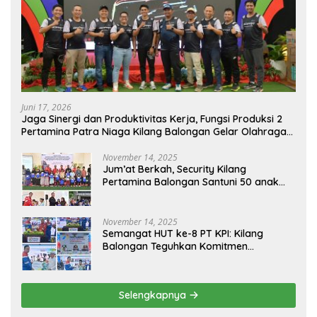
Juni 17, 2026
Jaga Sinergi dan Produktivitas Kerja, Fungsi Produksi 2
Pertamina Patra Niaga Kilang Balongan Gelar Olahraga
Bersama
November 14, 2025
Jum’at Berkah, Security Kilang
Pertamina Balongan Santuni 50 anak
Yatim
November 14, 2025
Semangat HUT ke-8 PT KPI: Kilang
Balongan Teguhkan Komitmen
Ketahanan Energi dan Berbagi Bersama
Penyandang Disabilitas dan Yayasan
Pendidikan
Selengkapnya