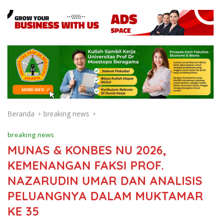
Beranda
breaking news
breaking news
MUNAS & KONBES NU 2026,
KEMENANGAN FAKSI PROF.
NAZARUDIN UMAR DAN ANALISIS
PELUANGNYA DALAM MUKTAMAR
KE 35