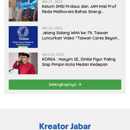
Mei 21, 2026
Ketum SMSI Firdaus dan JAM Intel Prof
Reda Mathovani Bahas Sinergi
Kejagung, ABPEDNAS dan SMSI
Sukseskan Jaga Desa dan Jaga Dapur
MBG, Perkuat Pengawasan Program
Mei 20, 2026
Pemerintah
Jelang Sidang WHA ke-79, Taiwan
Luncurkan Video “Taiwan Cares Beyond
Borders” Promosikan Inovasi Kesehatan
Global
April 24, 2026
KORSA : Hasyim SE, Dinilai Figur Paling
Siap Pimpin Kota Medan Kedepan
Selengkapnya