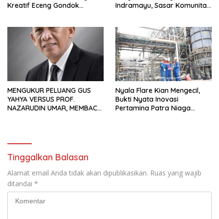
Kreatif Eceng Gondok
Indramayu, Sasar Komunitas
Waduk Bojongsari, Sediakan
Pekerja Migran Indonesia
Hadiah Rp10 Juta dan Modal
Usaha
MENGUKUR PELUANG GUS
Nyala Flare Kian Mengecil,
YAHYA VERSUS PROF.
Bukti Nyata Inovasi
NAZARUDIN UMAR, MEMBACA
Pertamina Patra Niaga
FAKTOR CAK IMIN
Kilang Balongan Dukung Net
Zero Emission 2060
Tinggalkan Balasan
Alamat email Anda tidak akan dipublikasikan.
Ruas yang wajib
ditandai
*