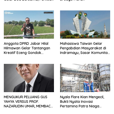
Integritas dan Keberkahan
Anggota DPRD Jabar Hilal
Mahasiswa Taiwan Gelar
Hilmawan Gelar Tantangan
Pengabdian Masyarakat di
Kreatif Eceng Gondok
Indramayu, Sasar Komunitas
Waduk Bojongsari, Sediakan
Pekerja Migran Indonesia
Hadiah Rp10 Juta dan Modal
Usaha
MENGUKUR PELUANG GUS
Nyala Flare Kian Mengecil,
YAHYA VERSUS PROF.
Bukti Nyata Inovasi
NAZARUDIN UMAR, MEMBACA
Pertamina Patra Niaga
FAKTOR CAK IMIN
Kilang Balongan Dukung Net