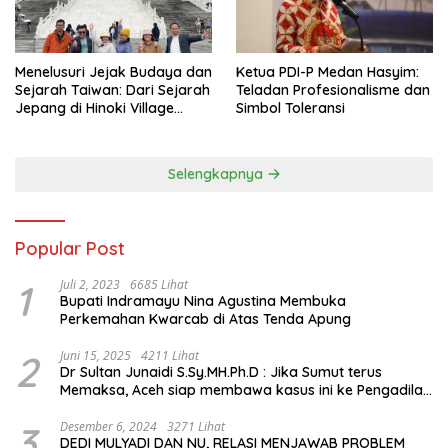
Menelusuri Jejak Budaya dan
Ketua PDI-P Medan Hasyim:
Sejarah Taiwan: Dari Sejarah
Teladan Profesionalisme dan
Jepang di Hinoki Village
Simbol Toleransi
hingga Mengenal Tokoh
Sejarah Chiang Kai-shek di
Memorial Hall
Selengkapnya
Popular Post
1
Juli 2, 2023
6685 Lihat
Bupati Indramayu Nina Agustina Membuka
Perkemahan Kwarcab di Atas Tenda Apung
2
Juni 15, 2025
4211 Lihat
Dr Sultan Junaidi S.Sy.MH.Ph.D : Jika Sumut terus
Memaksa, Aceh siap membawa kasus ini ke Pengadilan
Internasional
3
Desember 6, 2024
3271 Lihat
DEDI MULYADI DAN NU, RELASI MENJAWAB PROBLEM