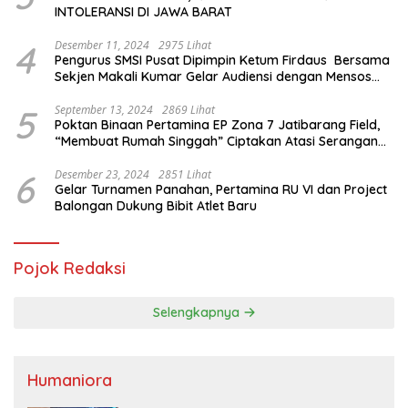
INTOLERANSI DI JAWA BARAT
4
Desember 11, 2024
2975 Lihat
Pengurus SMSI Pusat Dipimpin Ketum Firdaus Bersama
Sekjen Makali Kumar Gelar Audiensi dengan Mensos
Saifullah Yusuf
5
September 13, 2024
2869 Lihat
Poktan Binaan Pertamina EP Zona 7 Jatibarang Field,
“Membuat Rumah Singgah” Ciptakan Atasi Serangan
Hama Tikus
6
Desember 23, 2024
2851 Lihat
Gelar Turnamen Panahan, Pertamina RU VI dan Project
Balongan Dukung Bibit Atlet Baru
Pojok Redaksi
Selengkapnya
Humaniora