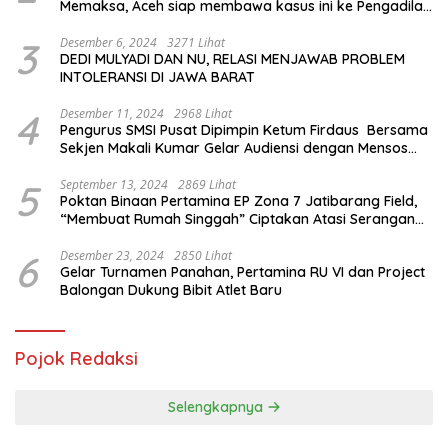
Memaksa, Aceh siap membawa kasus ini ke Pengadilan
Internasional
3
Desember 6, 2024
3271 Lihat
DEDI MULYADI DAN NU, RELASI MENJAWAB PROBLEM
INTOLERANSI DI JAWA BARAT
4
Desember 11, 2024
2968 Lihat
Pengurus SMSI Pusat Dipimpin Ketum Firdaus Bersama
Sekjen Makali Kumar Gelar Audiensi dengan Mensos
Saifullah Yusuf
5
September 13, 2024
2869 Lihat
Poktan Binaan Pertamina EP Zona 7 Jatibarang Field,
“Membuat Rumah Singgah” Ciptakan Atasi Serangan
Hama Tikus
6
Desember 23, 2024
2850 Lihat
Gelar Turnamen Panahan, Pertamina RU VI dan Project
Balongan Dukung Bibit Atlet Baru
Pojok Redaksi
Selengkapnya