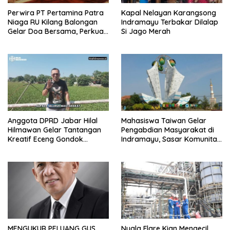
Perwira PT Pertamina Patra
Kapal Nelayan Karangsong
Niaga RU Kilang Balongan
Indramayu Terbakar Dilalap
Gelar Doa Bersama, Perkuat
Si Jago Merah
Integritas dan Keberkahan
Anggota DPRD Jabar Hilal
Mahasiswa Taiwan Gelar
Hilmawan Gelar Tantangan
Pengabdian Masyarakat di
Kreatif Eceng Gondok
Indramayu, Sasar Komunitas
Waduk Bojongsari, Sediakan
Pekerja Migran Indonesia
Hadiah Rp10 Juta dan Modal
Usaha
MENGUKUR PELUANG GUS
Nyala Flare Kian Mengecil,