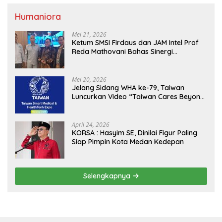
Humaniora
Mei 21, 2026
Ketum SMSI Firdaus dan JAM Intel Prof
Reda Mathovani Bahas Sinergi
Kejagung, ABPEDNAS dan SMSI
Sukseskan Jaga Desa dan Jaga Dapur
MBG, Perkuat Pengawasan Program
Mei 20, 2026
Pemerintah
Jelang Sidang WHA ke-79, Taiwan
Luncurkan Video “Taiwan Cares Beyond
Borders” Promosikan Inovasi Kesehatan
Global
April 24, 2026
KORSA : Hasyim SE, Dinilai Figur Paling
Siap Pimpin Kota Medan Kedepan
Selengkapnya