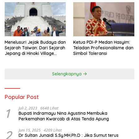
Menelusuri Jejak Budaya dan
Ketua PDI-P Medan Hasyim:
Sejarah Taiwan: Dari Sejarah
Teladan Profesionalisme dan
Jepang di Hinoki Village
Simbol Toleransi
hingga Mengenal Tokoh
Sejarah Chiang Kai-shek di
Memorial Hall
Selengkapnya
Popular Post
1
Juli 2, 2023
6648 Lihat
Bupati Indramayu Nina Agustina Membuka
Perkemahan Kwarcab di Atas Tenda Apung
2
Juni 15, 2025
4209 Lihat
Dr Sultan Junaidi S.Sy.MH.Ph.D : Jika Sumut terus