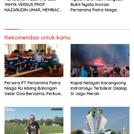
YAHYA VERSUS PROF.
Bukti Nyata Inovasi
NAZARUDIN UMAR, MEMBACA
Pertamina Patra Niaga
FAKTOR CAK IMIN
Kilang Balongan Dukung Net
Zero Emission 2060
Rekomendasi untuk kamu
Perwira PT Pertamina Patra
Kapal Nelayan Karangsong
Niaga RU Kilang Balongan
Indramayu Terbakar Dilalap
Gelar Doa Bersama, Perkuat
Si Jago Merah
Integritas dan Keberkahan