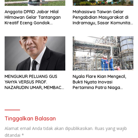
Anggota DPRD Jabar Hilal
Mahasiswa Taiwan Gelar
Hilmawan Gelar Tantangan
Pengabdian Masyarakat di
Kreatif Eceng Gondok
Indramayu, Sasar Komunitas
Waduk Bojongsari, Sediakan
Pekerja Migran Indonesia
Hadiah Rp10 Juta dan Modal
Usaha
MENGUKUR PELUANG GUS
Nyala Flare Kian Mengecil,
YAHYA VERSUS PROF.
Bukti Nyata Inovasi
NAZARUDIN UMAR, MEMBACA
Pertamina Patra Niaga
FAKTOR CAK IMIN
Kilang Balongan Dukung Net
Zero Emission 2060
Tinggalkan Balasan
Alamat email Anda tidak akan dipublikasikan.
Ruas yang wajib
ditandai
*