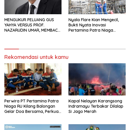
MENGUKUR PELUANG GUS
Nyala Flare Kian Mengecil,
YAHYA VERSUS PROF.
Bukti Nyata Inovasi
NAZARUDIN UMAR, MEMBACA
Pertamina Patra Niaga
FAKTOR CAK IMIN
Kilang Balongan Dukung Net
Zero Emission 2060
Rekomendasi untuk kamu
Perwira PT Pertamina Patra
Kapal Nelayan Karangsong
Niaga RU Kilang Balongan
Indramayu Terbakar Dilalap
Gelar Doa Bersama, Perkuat
Si Jago Merah
Integritas dan Keberkahan