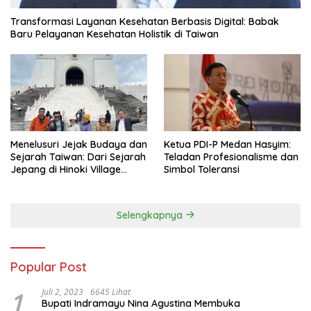
Transformasi Layanan Kesehatan Berbasis Digital: Babak
Baru Pelayanan Kesehatan Holistik di Taiwan
Menelusuri Jejak Budaya dan
Ketua PDI-P Medan Hasyim:
Sejarah Taiwan: Dari Sejarah
Teladan Profesionalisme dan
Jepang di Hinoki Village
Simbol Toleransi
hingga Mengenal Tokoh
Sejarah Chiang Kai-shek di
Memorial Hall
Selengkapnya
Popular Post
1
Juli 2, 2023
6645 Lihat
Bupati Indramayu Nina Agustina Membuka