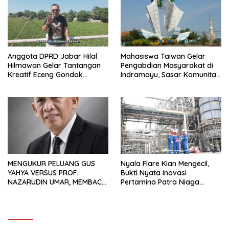
Anggota DPRD Jabar Hilal
Mahasiswa Taiwan Gelar
Hilmawan Gelar Tantangan
Pengabdian Masyarakat di
Kreatif Eceng Gondok
Indramayu, Sasar Komunitas
Waduk Bojongsari, Sediakan
Pekerja Migran Indonesia
Hadiah Rp10 Juta dan Modal
Usaha
MENGUKUR PELUANG GUS
Nyala Flare Kian Mengecil,
YAHYA VERSUS PROF.
Bukti Nyata Inovasi
NAZARUDIN UMAR, MEMBACA
Pertamina Patra Niaga
FAKTOR CAK IMIN
Kilang Balongan Dukung Net
Zero Emission 2060