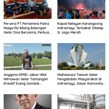
Perwira PT Pertamina Patra
Kapal Nelayan Karangsong
Niaga RU Kilang Balongan
Indramayu Terbakar Dilalap
Gelar Doa Bersama, Perkuat
Si Jago Merah
Integritas dan Keberkahan
Anggota DPRD Jabar Hilal
Mahasiswa Taiwan Gelar
Hilmawan Gelar Tantangan
Pengabdian Masyarakat di
Kreatif Eceng Gondok
Indramayu, Sasar Komunitas
Waduk Bojongsari, Sediakan
Pekerja Migran Indonesia
Hadiah Rp10 Juta dan Modal
Usaha