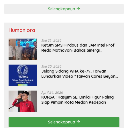
Selengkapnya
Humaniora
Mei 21, 2026
Ketum SMSI Firdaus dan JAM Intel Prof
Reda Mathovani Bahas Sinergi
Kejagung, ABPEDNAS dan SMSI
Sukseskan Jaga Desa dan Jaga Dapur
MBG, Perkuat Pengawasan Program
Mei 20, 2026
Pemerintah
Jelang Sidang WHA ke-79, Taiwan
Luncurkan Video “Taiwan Cares Beyond
Borders” Promosikan Inovasi Kesehatan
Global
April 24, 2026
KORSA : Hasyim SE, Dinilai Figur Paling
Siap Pimpin Kota Medan Kedepan
Selengkapnya