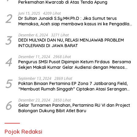
Perkemahan Kwarcab di Atas Tenda Apung
2
Juni 15, 2025
4209 Lihat
Dr Sultan Junaidi S.Sy.MH.Ph.D : Jika Sumut terus
Memaksa, Aceh siap membawa kasus ini ke Pengadilan
Internasional
3
Desember 6, 2024
3271 Lihat
DEDI MULYADI DAN NU, RELASI MENJAWAB PROBLEM
INTOLERANSI DI JAWA BARAT
4
Desember 11, 2024
2968 Lihat
Pengurus SMSI Pusat Dipimpin Ketum Firdaus Bersama
Sekjen Makali Kumar Gelar Audiensi dengan Mensos
Saifullah Yusuf
5
September 13, 2024
2869 Lihat
Poktan Binaan Pertamina EP Zona 7 Jatibarang Field,
“Membuat Rumah Singgah” Ciptakan Atasi Serangan
Hama Tikus
6
Desember 23, 2024
2850 Lihat
Gelar Turnamen Panahan, Pertamina RU VI dan Project
Balongan Dukung Bibit Atlet Baru
Pojok Redaksi