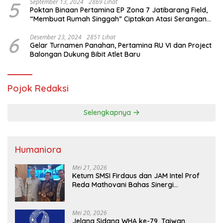
5
September 13, 2024
2869 Lihat
Poktan Binaan Pertamina EP Zona 7 Jatibarang Field,
“Membuat Rumah Singgah” Ciptakan Atasi Serangan
Hama Tikus
6
Desember 23, 2024
2851 Lihat
Gelar Turnamen Panahan, Pertamina RU VI dan Project
Balongan Dukung Bibit Atlet Baru
Pojok Redaksi
Selengkapnya
Humaniora
Mei 21, 2026
Ketum SMSI Firdaus dan JAM Intel Prof
Reda Mathovani Bahas Sinergi
Kejagung, ABPEDNAS dan SMSI
Sukseskan Jaga Desa dan Jaga Dapur
MBG, Perkuat Pengawasan Program
Mei 20, 2026
Pemerintah
Jelang Sidang WHA ke-79, Taiwan