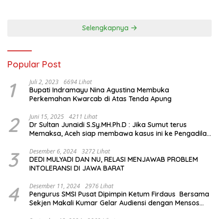
hingga Mengenal Tokoh
Sejarah Chiang Kai-shek di
Memorial Hall
Selengkapnya
Popular Post
1
Juli 2, 2023
6694 Lihat
Bupati Indramayu Nina Agustina Membuka
Perkemahan Kwarcab di Atas Tenda Apung
2
Juni 15, 2025
4211 Lihat
Dr Sultan Junaidi S.Sy.MH.Ph.D : Jika Sumut terus
Memaksa, Aceh siap membawa kasus ini ke Pengadilan
Internasional
3
Desember 6, 2024
3272 Lihat
DEDI MULYADI DAN NU, RELASI MENJAWAB PROBLEM
INTOLERANSI DI JAWA BARAT
4
Desember 11, 2024
2976 Lihat
Pengurus SMSI Pusat Dipimpin Ketum Firdaus Bersama
Sekjen Makali Kumar Gelar Audiensi dengan Mensos
Saifullah Yusuf