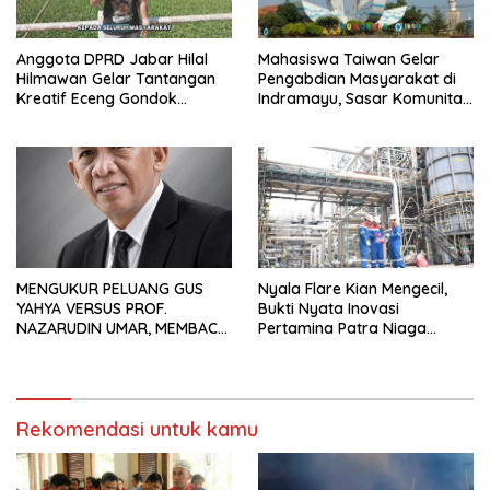
Anggota DPRD Jabar Hilal
Mahasiswa Taiwan Gelar
Hilmawan Gelar Tantangan
Pengabdian Masyarakat di
Kreatif Eceng Gondok
Indramayu, Sasar Komunitas
Waduk Bojongsari, Sediakan
Pekerja Migran Indonesia
Hadiah Rp10 Juta dan Modal
Usaha
MENGUKUR PELUANG GUS
Nyala Flare Kian Mengecil,
YAHYA VERSUS PROF.
Bukti Nyata Inovasi
NAZARUDIN UMAR, MEMBACA
Pertamina Patra Niaga
FAKTOR CAK IMIN
Kilang Balongan Dukung Net
Zero Emission 2060
Rekomendasi untuk kamu