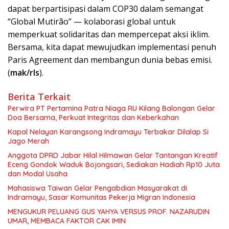
dapat berpartisipasi dalam COP30 dalam semangat
“Global Mutirão” — kolaborasi global untuk
memperkuat solidaritas dan mempercepat aksi iklim.
Bersama, kita dapat mewujudkan implementasi penuh
Paris Agreement dan membangun dunia bebas emisi.
(
mak/rls
).
Berita Terkait
Perwira PT Pertamina Patra Niaga RU Kilang Balongan Gelar
Doa Bersama, Perkuat Integritas dan Keberkahan
Kapal Nelayan Karangsong Indramayu Terbakar Dilalap Si
Jago Merah
Anggota DPRD Jabar Hilal Hilmawan Gelar Tantangan Kreatif
Eceng Gondok Waduk Bojongsari, Sediakan Hadiah Rp10 Juta
dan Modal Usaha
Mahasiswa Taiwan Gelar Pengabdian Masyarakat di
Indramayu, Sasar Komunitas Pekerja Migran Indonesia
MENGUKUR PELUANG GUS YAHYA VERSUS PROF. NAZARUDIN
UMAR, MEMBACA FAKTOR CAK IMIN