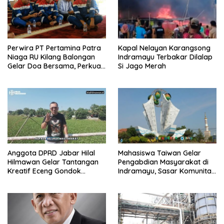
Perwira PT Pertamina Patra
Kapal Nelayan Karangsong
Niaga RU Kilang Balongan
Indramayu Terbakar Dilalap
Gelar Doa Bersama, Perkuat
Si Jago Merah
Integritas dan Keberkahan
Anggota DPRD Jabar Hilal
Mahasiswa Taiwan Gelar
Hilmawan Gelar Tantangan
Pengabdian Masyarakat di
Kreatif Eceng Gondok
Indramayu, Sasar Komunitas
Waduk Bojongsari, Sediakan
Pekerja Migran Indonesia
Hadiah Rp10 Juta dan Modal
Usaha