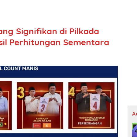
g Signifikan di Pilkada
sil Perhitungan Sementara
A