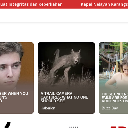
berkahan
Kapal Nelayan Karangsong Indramayu Terbakar