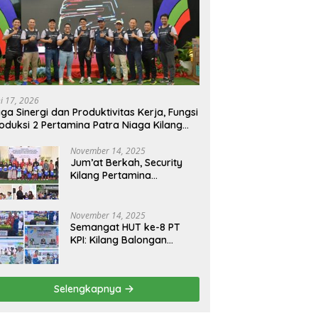
ni 17, 2026
ga Sinergi dan Produktivitas Kerja, Fungsi
oduksi 2 Pertamina Patra Niaga Kilang
longan Gelar Olahraga Bersama
November 14, 2025
Jum’at Berkah, Security
Kilang Pertamina
Balongan Santuni 50 anak
Yatim
November 14, 2025
Semangat HUT ke-8 PT
KPI: Kilang Balongan
Teguhkan Komitmen
Ketahanan Energi dan
Berbagi Bersama
Selengkapnya
Penyandang Disabilitas
dan Yayasan Pendidikan