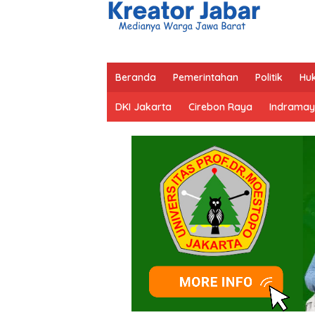
Beranda
Pemerintahan
Politik
Hu
DKI Jakarta
Cirebon Raya
Indramay