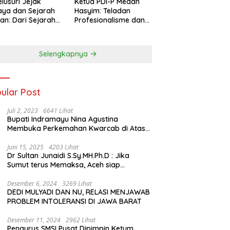
lusuri Jejak
Ketua PDI-P Medan
ya dan Sejarah
Hasyim: Teladan
an: Dari Sejarah
Profesionalisme dan
ng di Hinoki
Simbol Toleransi
age hingga
genal Tokoh
Selengkapnya
rah Chiang Kai-
 di Memorial Hall
ular Post
Juli 2, 2023
6641 Lihat
Bupati Indramayu Nina Agustina
Membuka Perkemahan Kwarcab di Atas
Tenda Apung
Juni 15, 2025
4203 Lihat
Dr Sultan Junaidi S.Sy.MH.Ph.D : Jika
Sumut terus Memaksa, Aceh siap
membawa kasus ini ke Pengadilan
Internasional
Desember 6, 2024
3269 Lihat
DEDI MULYADI DAN NU, RELASI MENJAWAB
PROBLEM INTOLERANSI DI JAWA BARAT
Desember 11, 2024
2962 Lihat
Pengurus SMSI Pusat Dipimpin Ketum