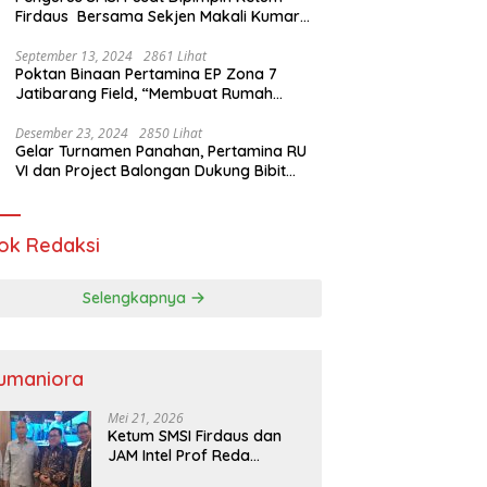
Firdaus Bersama Sekjen Makali Kumar
Gelar Audiensi dengan Mensos Saifullah
Yusuf
September 13, 2024
2861 Lihat
Poktan Binaan Pertamina EP Zona 7
Jatibarang Field, “Membuat Rumah
Singgah” Ciptakan Atasi Serangan Hama
Tikus
Desember 23, 2024
2850 Lihat
Gelar Turnamen Panahan, Pertamina RU
VI dan Project Balongan Dukung Bibit
Atlet Baru
ok Redaksi
Selengkapnya
umaniora
Mei 21, 2026
Ketum SMSI Firdaus dan
JAM Intel Prof Reda
Mathovani Bahas Sinergi