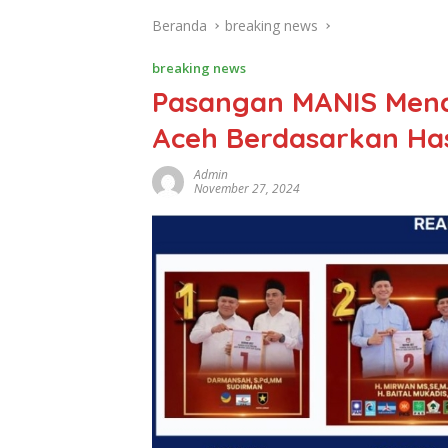
Beranda
breaking news
breaking news
Pasangan MANIS Menan
Aceh Berdasarkan Ha
Admin
November 27, 2024