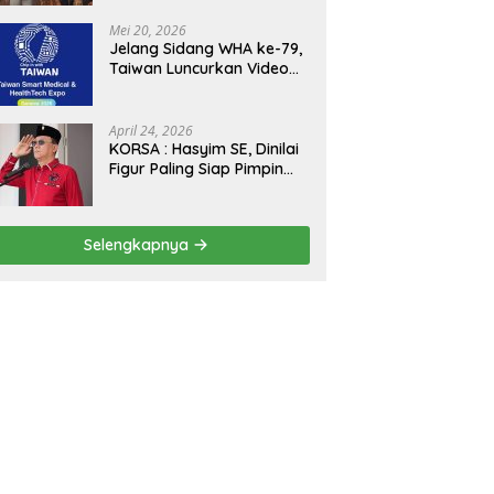
Kejagung, ABPEDNAS dan
SMSI Sukseskan Jaga
Mei 20, 2026
Desa dan Jaga Dapur
Jelang Sidang WHA ke-79,
MBG, Perkuat Pengawasan
Taiwan Luncurkan Video
Program Pemerintah
“Taiwan Cares Beyond
Borders” Promosikan
Inovasi Kesehatan Global
April 24, 2026
KORSA : Hasyim SE, Dinilai
Figur Paling Siap Pimpin
Kota Medan Kedepan
Selengkapnya