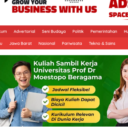
kum
Advertorial
Seni Budaya
Politik
Pemerintahan
H
u
Jawa Barat
Nasional
Pariwisata
Tekno & Sains