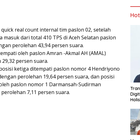
Ho
quick real count internal tim paslon 02, setelah
a masuk dari total 410 TPS di Aceh Selatan paslon
gan perolehan 43,94 persen suara.
itempati oleh paslon Amran -Akmal AH (AMAL)
 29,32 persen suara.
posisi ketiga ditempati paslon nomor 4 Hendriyono
engan perolehan 19,64 persen suara, dan posisi
i oleh paslon nomor 1 Darmansah-Sudirman
Tran
perolehan 7,11 persen suara.
Digi
Holi