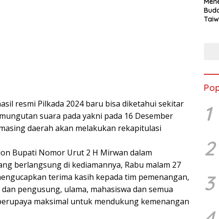
Mene
Buda
Taiw
Jepa
Vill
Men
Seja
shek
Pop
asil resmi Pilkada 2024 baru bisa diketahui sekitar
1
pemungutan suara pada yakni pada 16 Desember
-masing daerah akan melakukan rekapitulasi
2
alon Bupati Nomor Urut 2 H Mirwan dalam
yang berlangsung di kediamannya, Rabu malam 27
3
engucapkan terima kasih kepada tim pemenangan,
 dan pengusung, ulama, mahasiswa dan semua
h berupaya maksimal untuk mendukung kemenangan
4