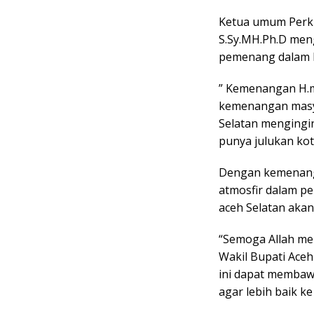
Ketua umum Perku
S.Sy.MH.Ph.D meng
pemenang dalam ko
” Kemenangan H.m
kemenangan masya
Selatan mengingi
punya julukan kot
Dengan kemenanga
atmosfir dalam p
aceh Selatan aka
“Semoga Allah me
Wakil Bupati Aceh
ini dapat membawa
agar lebih baik k