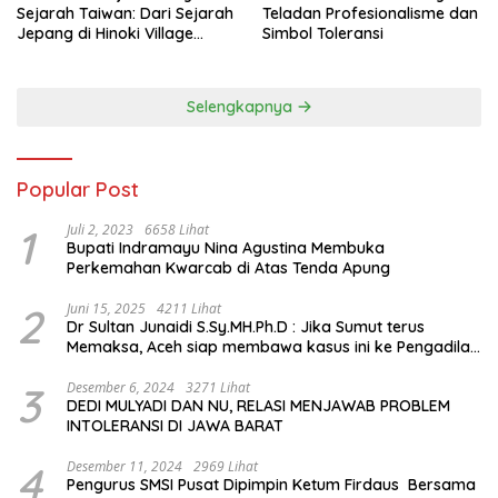
Sejarah Taiwan: Dari Sejarah
Teladan Profesionalisme dan
Jepang di Hinoki Village
Simbol Toleransi
hingga Mengenal Tokoh
Sejarah Chiang Kai-shek di
Memorial Hall
Selengkapnya
Popular Post
1
Juli 2, 2023
6658 Lihat
Bupati Indramayu Nina Agustina Membuka
Perkemahan Kwarcab di Atas Tenda Apung
2
Juni 15, 2025
4211 Lihat
Dr Sultan Junaidi S.Sy.MH.Ph.D : Jika Sumut terus
Memaksa, Aceh siap membawa kasus ini ke Pengadilan
Internasional
3
Desember 6, 2024
3271 Lihat
DEDI MULYADI DAN NU, RELASI MENJAWAB PROBLEM
INTOLERANSI DI JAWA BARAT
4
Desember 11, 2024
2969 Lihat
Pengurus SMSI Pusat Dipimpin Ketum Firdaus Bersama