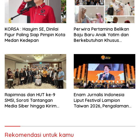
Pemerintah
KORSA : Hasyim SE, Dinilai
Perwira Pertamina Belikan
Figur Paling Siap Pimpin Kota
Baju Baru Anak Yatim dan
Medan Kedepan
Berkebutuhan Khusus
Wujudkan Lebaran Ceria
Rapimnas dan HUT ke-9
Enam Jurnalis Indonesia
SMSI, Soroti Tantangan
Liput Festival Lampion
Media Siber hingga Kirim
Taiwan 2026, Pengalaman
Surat Terbuka ke Presiden
Budaya Spektakuler di Chiayi
Terkait Perjanjian RI-AS
Rekomendasi untuk kamu