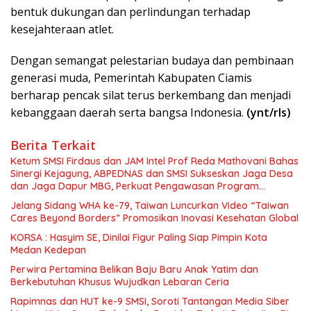
bentuk dukungan dan perlindungan terhadap
kesejahteraan atlet.
Dengan semangat pelestarian budaya dan pembinaan
generasi muda, Pemerintah Kabupaten Ciamis
berharap pencak silat terus berkembang dan menjadi
kebanggaan daerah serta bangsa Indonesia.
(ynt/rls)
Berita Terkait
Ketum SMSI Firdaus dan JAM Intel Prof Reda Mathovani Bahas
Sinergi Kejagung, ABPEDNAS dan SMSI Sukseskan Jaga Desa
dan Jaga Dapur MBG, Perkuat Pengawasan Program
Pemerintah
Jelang Sidang WHA ke-79, Taiwan Luncurkan Video “Taiwan
Cares Beyond Borders” Promosikan Inovasi Kesehatan Global
KORSA : Hasyim SE, Dinilai Figur Paling Siap Pimpin Kota
Medan Kedepan
Perwira Pertamina Belikan Baju Baru Anak Yatim dan
Berkebutuhan Khusus Wujudkan Lebaran Ceria
Rapimnas dan HUT ke-9 SMSI, Soroti Tantangan Media Siber