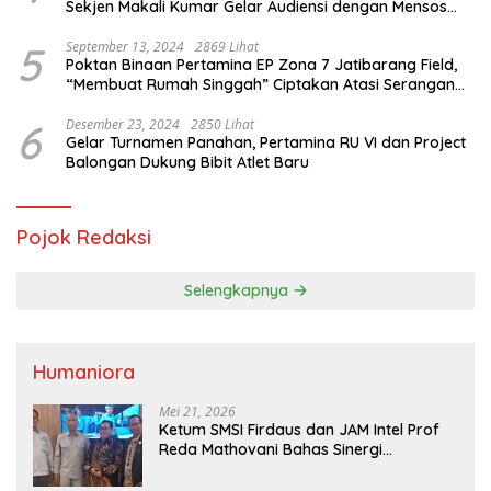
Sekjen Makali Kumar Gelar Audiensi dengan Mensos
Saifullah Yusuf
5
September 13, 2024
2869 Lihat
Poktan Binaan Pertamina EP Zona 7 Jatibarang Field,
“Membuat Rumah Singgah” Ciptakan Atasi Serangan
Hama Tikus
6
Desember 23, 2024
2850 Lihat
Gelar Turnamen Panahan, Pertamina RU VI dan Project
Balongan Dukung Bibit Atlet Baru
Pojok Redaksi
Selengkapnya
Humaniora
Mei 21, 2026
Ketum SMSI Firdaus dan JAM Intel Prof
Reda Mathovani Bahas Sinergi
Kejagung, ABPEDNAS dan SMSI
Sukseskan Jaga Desa dan Jaga Dapur