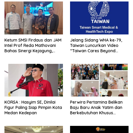
Ketum SMSI Firdaus dan JAM
Jelang Sidang WHA ke-79,
Intel Prof Reda Mathovani
Taiwan Luncurkan Video
Bahas Sinergi Kejagung,
“Taiwan Cares Beyond
ABPEDNAS dan SMSI
Borders” Promosikan Inovasi
Sukseskan Jaga Desa dan
Kesehatan Global
Jaga Dapur MBG, Perkuat
Pengawasan Program
Pemerintah
KORSA : Hasyim SE, Dinilai
Perwira Pertamina Belikan
Figur Paling Siap Pimpin Kota
Baju Baru Anak Yatim dan
Medan Kedepan
Berkebutuhan Khusus
Wujudkan Lebaran Ceria