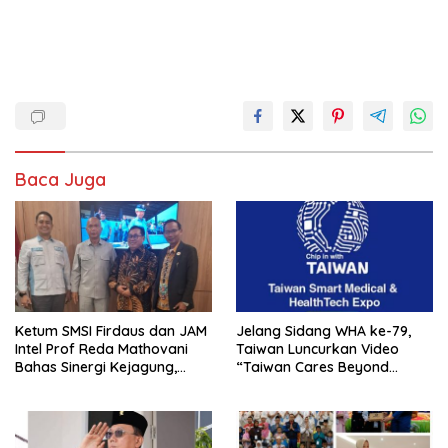
Baca Juga
Ketum SMSI Firdaus dan JAM
Jelang Sidang WHA ke-79,
Intel Prof Reda Mathovani
Taiwan Luncurkan Video
Bahas Sinergi Kejagung,
“Taiwan Cares Beyond
ABPEDNAS dan SMSI
Borders” Promosikan Inovasi
Sukseskan Jaga Desa dan
Kesehatan Global
Jaga Dapur MBG, Perkuat
Pengawasan Program