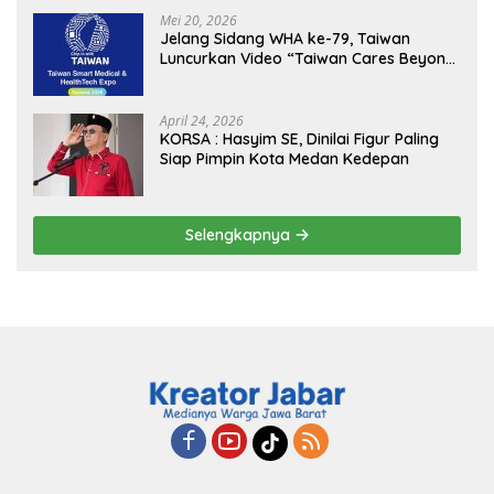
MBG, Perkuat Pengawasan Program
Mei 20, 2026
Pemerintah
Jelang Sidang WHA ke-79, Taiwan
Luncurkan Video “Taiwan Cares Beyond
Borders” Promosikan Inovasi Kesehatan
Global
April 24, 2026
KORSA : Hasyim SE, Dinilai Figur Paling
Siap Pimpin Kota Medan Kedepan
Selengkapnya