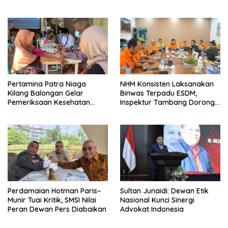
Bawah FKJI
Tengah Perkembangan
Teknologi dan Perubahan
Perilaku Konsumen
Pertamina Patra Niaga
NHM Konsisten Laksanakan
Kilang Balongan Gelar
Binwas Terpadu ESDM,
Pemeriksaan Kesehatan
Inspektur Tambang Dorong
Rutin Bulanan Bagi Warga
Peningkatan Operasional
Sekitarnya
Menuju Beyond Compliance
Perdamaian Hotman Paris–
Sultan Junaidi: Dewan Etik
Munir Tuai Kritik, SMSI Nilai
Nasional Kunci Sinergi
Peran Dewan Pers Diabaikan
Advokat Indonesia