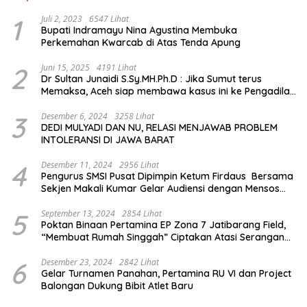
1
Juli 2, 2023
6547 Lihat
Bupati Indramayu Nina Agustina Membuka
Perkemahan Kwarcab di Atas Tenda Apung
2
Juni 15, 2025
4191 Lihat
Dr Sultan Junaidi S.Sy.MH.Ph.D : Jika Sumut terus
Memaksa, Aceh siap membawa kasus ini ke Pengadilan
Internasional
3
Desember 6, 2024
3258 Lihat
DEDI MULYADI DAN NU, RELASI MENJAWAB PROBLEM
INTOLERANSI DI JAWA BARAT
4
Desember 11, 2024
2956 Lihat
Pengurus SMSI Pusat Dipimpin Ketum Firdaus Bersama
Sekjen Makali Kumar Gelar Audiensi dengan Mensos
Saifullah Yusuf
5
September 13, 2024
2854 Lihat
Poktan Binaan Pertamina EP Zona 7 Jatibarang Field,
“Membuat Rumah Singgah” Ciptakan Atasi Serangan
Hama Tikus
6
Desember 23, 2024
2842 Lihat
Gelar Turnamen Panahan, Pertamina RU VI dan Project
Balongan Dukung Bibit Atlet Baru