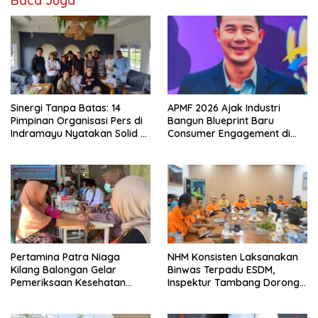
Baca Juga
Sinergi Tanpa Batas: 14
APMF 2026 Ajak Industri
Pimpinan Organisasi Pers di
Bangun Blueprint Baru
Indramayu Nyatakan Solid di
Consumer Engagement di
Bawah FKJI
Tengah Perkembangan
Teknologi dan Perubahan
Perilaku Konsumen
Pertamina Patra Niaga
NHM Konsisten Laksanakan
Kilang Balongan Gelar
Binwas Terpadu ESDM,
Pemeriksaan Kesehatan
Inspektur Tambang Dorong
Rutin Bulanan Bagi Warga
Peningkatan Operasional
Sekitarnya
Menuju Beyond Compliance