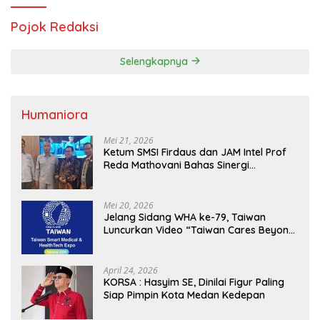
Pojok Redaksi
Selengkapnya
Humaniora
Mei 21, 2026
Ketum SMSI Firdaus dan JAM Intel Prof
Reda Mathovani Bahas Sinergi
Kejagung, ABPEDNAS dan SMSI
Sukseskan Jaga Desa dan Jaga Dapur
MBG, Perkuat Pengawasan Program
Mei 20, 2026
Pemerintah
Jelang Sidang WHA ke-79, Taiwan
Luncurkan Video “Taiwan Cares Beyond
Borders” Promosikan Inovasi Kesehatan
Global
April 24, 2026
KORSA : Hasyim SE, Dinilai Figur Paling
Siap Pimpin Kota Medan Kedepan