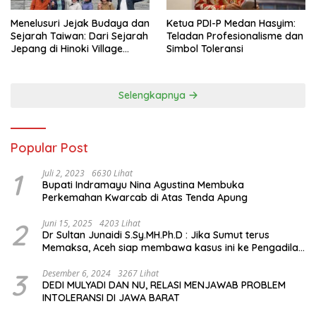
Menelusuri Jejak Budaya dan
Ketua PDI-P Medan Hasyim:
Sejarah Taiwan: Dari Sejarah
Teladan Profesionalisme dan
Jepang di Hinoki Village
Simbol Toleransi
hingga Mengenal Tokoh
Sejarah Chiang Kai-shek di
Memorial Hall
Selengkapnya
Popular Post
1
Juli 2, 2023
6630 Lihat
Bupati Indramayu Nina Agustina Membuka
Perkemahan Kwarcab di Atas Tenda Apung
2
Juni 15, 2025
4203 Lihat
Dr Sultan Junaidi S.Sy.MH.Ph.D : Jika Sumut terus
Memaksa, Aceh siap membawa kasus ini ke Pengadilan
Internasional
3
Desember 6, 2024
3267 Lihat
DEDI MULYADI DAN NU, RELASI MENJAWAB PROBLEM
INTOLERANSI DI JAWA BARAT