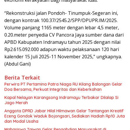
“Rekonstruksi jalan Pondoh- Tinumpuk-Segeran ini,
dengan kontrak 100.37/2545.2/SPP/DPUPR.IM/2025.
Volume panjang 1165 meter dengan lebar 4,5 meter,
0.20.meter penyedia CV Pancora Jaya sumber dana dari
APBD Kabupaten Indramayu tahun 2025 dengan nilai
Rp2.615.092.000 adapun waktu pelaksanaan 120 hari
kalender 15 Juli 2025-11 November 2025,” ungkapnya.
(Abdul Gani)
Berita Terkait
Perwira PT Pertamina Patra Niaga RU Kilang Balongan Gelar
Doa Bersama, Perkuat Integritas dan Keberkahan
Kapal Nelayan Karangsong Indramayu Terbakar Dilalap Si
Jago Merah
Anggota DPRD Jabar Hilal Hilmawan Gelar Tantangan Kreatif
Eceng Gondok Waduk Bojongsari, Sediakan Hadiah Rp10 Juta
dan Modal Usaha
Mahasiswa Taiwan Gelar Pengabdian Masyarakat di