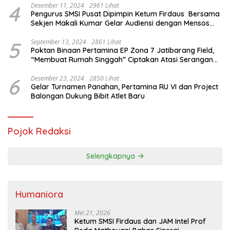
4
Desember 11, 2024
2961 Lihat
Pengurus SMSI Pusat Dipimpin Ketum Firdaus Bersama
Sekjen Makali Kumar Gelar Audiensi dengan Mensos
Saifullah Yusuf
5
September 13, 2024
2861 Lihat
Poktan Binaan Pertamina EP Zona 7 Jatibarang Field,
“Membuat Rumah Singgah” Ciptakan Atasi Serangan
Hama Tikus
6
Desember 23, 2024
2850 Lihat
Gelar Turnamen Panahan, Pertamina RU VI dan Project
Balongan Dukung Bibit Atlet Baru
Pojok Redaksi
Selengkapnya
Humaniora
Mei 21, 2026
Ketum SMSI Firdaus dan JAM Intel Prof