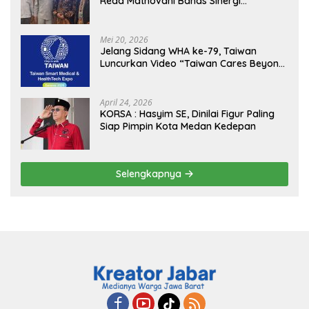
Reda Mathovani Bahas Sinergi
Kejagung, ABPEDNAS dan SMSI
Sukseskan Jaga Desa dan Jaga Dapur
MBG, Perkuat Pengawasan Program
Mei 20, 2026
Pemerintah
Jelang Sidang WHA ke-79, Taiwan
Luncurkan Video “Taiwan Cares Beyond
Borders” Promosikan Inovasi Kesehatan
Global
April 24, 2026
KORSA : Hasyim SE, Dinilai Figur Paling
Siap Pimpin Kota Medan Kedepan
Selengkapnya