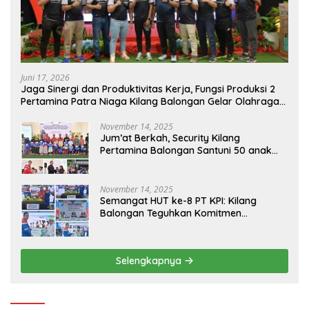
Juni 17, 2026
Jaga Sinergi dan Produktivitas Kerja, Fungsi Produksi 2
Pertamina Patra Niaga Kilang Balongan Gelar Olahraga
Bersama
November 14, 2025
Jum’at Berkah, Security Kilang
Pertamina Balongan Santuni 50 anak
Yatim
November 14, 2025
Semangat HUT ke-8 PT KPI: Kilang
Balongan Teguhkan Komitmen
Ketahanan Energi dan Berbagi Bersama
Penyandang Disabilitas dan Yayasan
Pendidikan
Selengkapnya