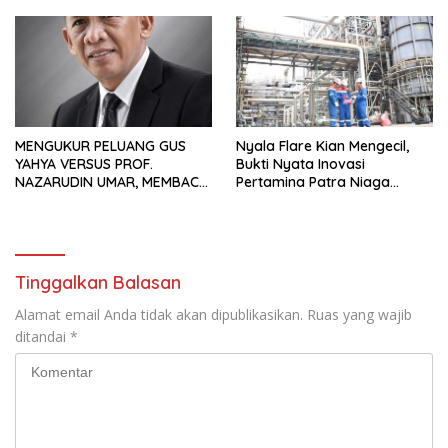
Hadiah Rp10 Juta dan Modal
Usaha
MENGUKUR PELUANG GUS
Nyala Flare Kian Mengecil,
YAHYA VERSUS PROF.
Bukti Nyata Inovasi
NAZARUDIN UMAR, MEMBACA
Pertamina Patra Niaga
FAKTOR CAK IMIN
Kilang Balongan Dukung Net
Zero Emission 2060
Tinggalkan Balasan
Alamat email Anda tidak akan dipublikasikan.
Ruas yang wajib
ditandai
*