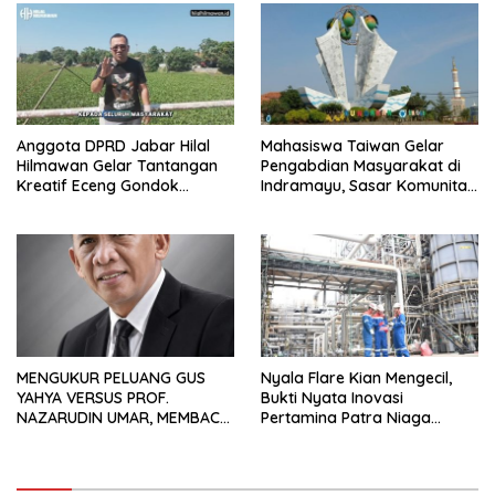
Anggota DPRD Jabar Hilal
Mahasiswa Taiwan Gelar
Hilmawan Gelar Tantangan
Pengabdian Masyarakat di
Kreatif Eceng Gondok
Indramayu, Sasar Komunitas
Waduk Bojongsari, Sediakan
Pekerja Migran Indonesia
Hadiah Rp10 Juta dan Modal
Usaha
MENGUKUR PELUANG GUS
Nyala Flare Kian Mengecil,
YAHYA VERSUS PROF.
Bukti Nyata Inovasi
NAZARUDIN UMAR, MEMBACA
Pertamina Patra Niaga
FAKTOR CAK IMIN
Kilang Balongan Dukung Net
Zero Emission 2060