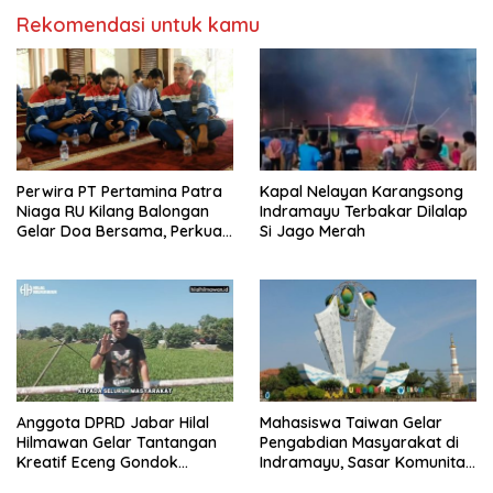
Rekomendasi untuk kamu
Perwira PT Pertamina Patra
Kapal Nelayan Karangsong
Niaga RU Kilang Balongan
Indramayu Terbakar Dilalap
Gelar Doa Bersama, Perkuat
Si Jago Merah
Integritas dan Keberkahan
Anggota DPRD Jabar Hilal
Mahasiswa Taiwan Gelar
Hilmawan Gelar Tantangan
Pengabdian Masyarakat di
Kreatif Eceng Gondok
Indramayu, Sasar Komunitas
Waduk Bojongsari, Sediakan
Pekerja Migran Indonesia