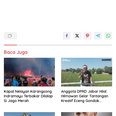
Baca Juga
Kapal Nelayan Karangsong
Anggota DPRD Jabar Hilal
Indramayu Terbakar Dilalap
Hilmawan Gelar Tantangan
Si Jago Merah
Kreatif Eceng Gondok
Waduk Bojongsari, Sediakan
Hadiah Rp10 Juta dan Modal
Usaha