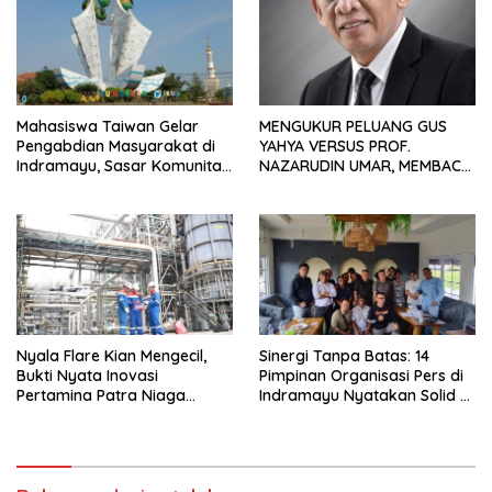
Mahasiswa Taiwan Gelar
MENGUKUR PELUANG GUS
Pengabdian Masyarakat di
YAHYA VERSUS PROF.
Indramayu, Sasar Komunitas
NAZARUDIN UMAR, MEMBACA
Pekerja Migran Indonesia
FAKTOR CAK IMIN
Nyala Flare Kian Mengecil,
Sinergi Tanpa Batas: 14
Bukti Nyata Inovasi
Pimpinan Organisasi Pers di
Pertamina Patra Niaga
Indramayu Nyatakan Solid di
Kilang Balongan Dukung Net
Bawah FKJI
Zero Emission 2060