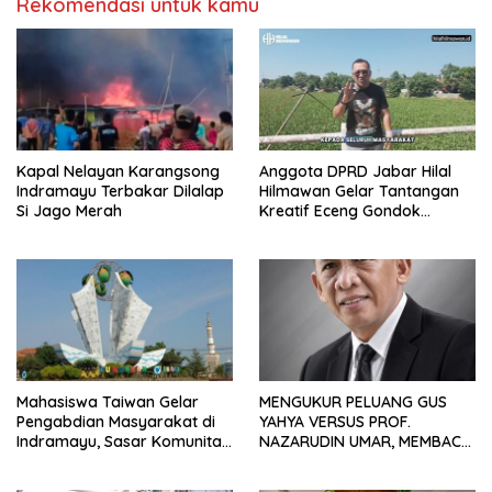
Rekomendasi untuk kamu
Kapal Nelayan Karangsong
Anggota DPRD Jabar Hilal
Indramayu Terbakar Dilalap
Hilmawan Gelar Tantangan
Si Jago Merah
Kreatif Eceng Gondok
Waduk Bojongsari, Sediakan
Hadiah Rp10 Juta dan Modal
Usaha
Mahasiswa Taiwan Gelar
MENGUKUR PELUANG GUS
Pengabdian Masyarakat di
YAHYA VERSUS PROF.
Indramayu, Sasar Komunitas
NAZARUDIN UMAR, MEMBACA
Pekerja Migran Indonesia
FAKTOR CAK IMIN