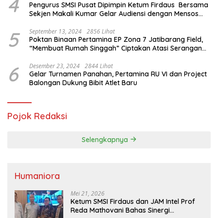
4
Pengurus SMSI Pusat Dipimpin Ketum Firdaus Bersama
Sekjen Makali Kumar Gelar Audiensi dengan Mensos
Saifullah Yusuf
5
September 13, 2024
2856 Lihat
Poktan Binaan Pertamina EP Zona 7 Jatibarang Field,
“Membuat Rumah Singgah” Ciptakan Atasi Serangan
Hama Tikus
6
Desember 23, 2024
2844 Lihat
Gelar Turnamen Panahan, Pertamina RU VI dan Project
Balongan Dukung Bibit Atlet Baru
Pojok Redaksi
Selengkapnya
Humaniora
Mei 21, 2026
Ketum SMSI Firdaus dan JAM Intel Prof
Reda Mathovani Bahas Sinergi