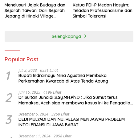
Menelusuri Jejak Budaya dan
Ketua PDI-P Medan Hasyim:
Sejarah Taiwan: Dari Sejarah
Teladan Profesionalisme dan
Jepang di Hinoki Village
Simbol Toleransi
hingga Mengenal Tokoh
Sejarah Chiang Kai-shek di
Memorial Hall
Selengkapnya
Popular Post
1
Juli 2, 2023
6591 Lihat
Bupati Indramayu Nina Agustina Membuka
Perkemahan Kwarcab di Atas Tenda Apung
2
Juni 15, 2025
4196 Lihat
Dr Sultan Junaidi S.Sy.MH.Ph.D : Jika Sumut terus
Memaksa, Aceh siap membawa kasus ini ke Pengadilan
Internasional
3
Desember 6, 2024
3260 Lihat
DEDI MULYADI DAN NU, RELASI MENJAWAB PROBLEM
INTOLERANSI DI JAWA BARAT
Desember 11, 2024
2958 Lihat