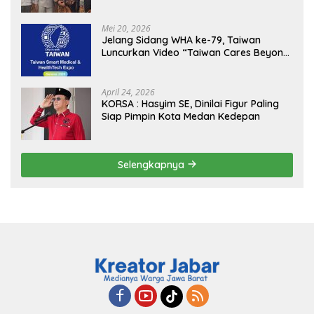
Kejagung, ABPEDNAS dan SMSI
Sukseskan Jaga Desa dan Jaga Dapur
MBG, Perkuat Pengawasan Program
Mei 20, 2026
Pemerintah
Jelang Sidang WHA ke-79, Taiwan
Luncurkan Video “Taiwan Cares Beyond
Borders” Promosikan Inovasi Kesehatan
Global
April 24, 2026
KORSA : Hasyim SE, Dinilai Figur Paling
Siap Pimpin Kota Medan Kedepan
Selengkapnya