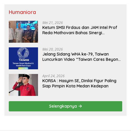
Humaniora
Mei 21, 2026
Ketum SMSI Firdaus dan JAM Intel Prof
Reda Mathovani Bahas Sinergi
Kejagung, ABPEDNAS dan SMSI
Sukseskan Jaga Desa dan Jaga Dapur
MBG, Perkuat Pengawasan Program
Mei 20, 2026
Pemerintah
Jelang Sidang WHA ke-79, Taiwan
Luncurkan Video “Taiwan Cares Beyond
Borders” Promosikan Inovasi Kesehatan
Global
April 24, 2026
KORSA : Hasyim SE, Dinilai Figur Paling
Siap Pimpin Kota Medan Kedepan
Selengkapnya