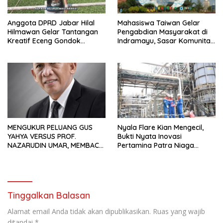
Anggota DPRD Jabar Hilal
Mahasiswa Taiwan Gelar
Hilmawan Gelar Tantangan
Pengabdian Masyarakat di
Kreatif Eceng Gondok
Indramayu, Sasar Komunitas
Waduk Bojongsari, Sediakan
Pekerja Migran Indonesia
Hadiah Rp10 Juta dan Modal
Usaha
MENGUKUR PELUANG GUS
Nyala Flare Kian Mengecil,
YAHYA VERSUS PROF.
Bukti Nyata Inovasi
NAZARUDIN UMAR, MEMBACA
Pertamina Patra Niaga
FAKTOR CAK IMIN
Kilang Balongan Dukung Net
Zero Emission 2060
Tinggalkan Balasan
Alamat email Anda tidak akan dipublikasikan.
Ruas yang wajib
ditandai
*