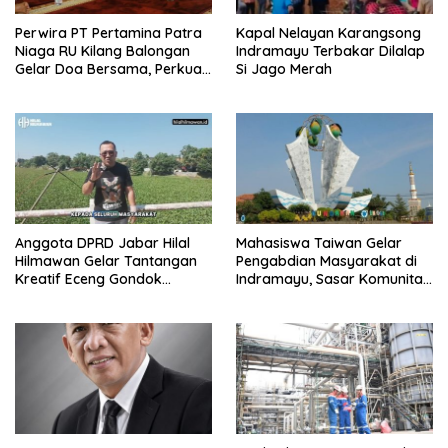
Perwira PT Pertamina Patra
Kapal Nelayan Karangsong
Niaga RU Kilang Balongan
Indramayu Terbakar Dilalap
Gelar Doa Bersama, Perkuat
Si Jago Merah
Integritas dan Keberkahan
Anggota DPRD Jabar Hilal
Mahasiswa Taiwan Gelar
Hilmawan Gelar Tantangan
Pengabdian Masyarakat di
Kreatif Eceng Gondok
Indramayu, Sasar Komunitas
Waduk Bojongsari, Sediakan
Pekerja Migran Indonesia
Hadiah Rp10 Juta dan Modal
Usaha