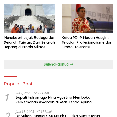
Menelusuri Jejak Budaya dan
Ketua PDI-P Medan Hasyim:
Sejarah Taiwan: Dari Sejarah
Teladan Profesionalisme dan
Jepang di Hinoki Village
Simbol Toleransi
hingga Mengenal Tokoh
Sejarah Chiang Kai-shek di
Memorial Hall
Selengkapnya
Popular Post
1
Juli 2, 2023
6675 Lihat
Bupati Indramayu Nina Agustina Membuka
Perkemahan Kwarcab di Atas Tenda Apung
2
Juni 15, 2025
4211 Lihat
Dr Sultan Junaidi S.Sy.MH.Ph.D : Jika Sumut terus