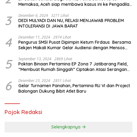
Memaksa, Aceh siap membawa kasus ini ke Pengadilan
Internasional
3
Desember 6, 2024
3271 Lihat
DEDI MULYADI DAN NU, RELASI MENJAWAB PROBLEM
INTOLERANSI DI JAWA BARAT
4
Desember 11, 2024
2974 Lihat
Pengurus SMSI Pusat Dipimpin Ketum Firdaus Bersama
Sekjen Makali Kumar Gelar Audiensi dengan Mensos
Saifullah Yusuf
5
September 13, 2024
2869 Lihat
Poktan Binaan Pertamina EP Zona 7 Jatibarang Field,
“Membuat Rumah Singgah” Ciptakan Atasi Serangan
Hama Tikus
6
Desember 23, 2024
2851 Lihat
Gelar Turnamen Panahan, Pertamina RU VI dan Project
Balongan Dukung Bibit Atlet Baru
Pojok Redaksi
Selengkapnya