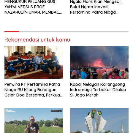
MENGUKUR PELUANG GUS
Nyala Flare Kian Mengecil,
YAHYA VERSUS PROF.
Bukti Nyata Inovasi
NAZARUDIN UMAR, MEMBACA
Pertamina Patra Niaga
FAKTOR CAK IMIN
Kilang Balongan Dukung Net
Zero Emission 2060
Rekomendasi untuk kamu
Perwira PT Pertamina Patra
Kapal Nelayan Karangsong
Niaga RU Kilang Balongan
Indramayu Terbakar Dilalap
Gelar Doa Bersama, Perkuat
Si Jago Merah
Integritas dan Keberkahan