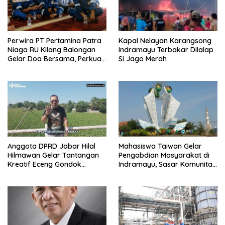
Perwira PT Pertamina Patra
Kapal Nelayan Karangsong
Niaga RU Kilang Balongan
Indramayu Terbakar Dilalap
Gelar Doa Bersama, Perkuat
Si Jago Merah
Integritas dan Keberkahan
Anggota DPRD Jabar Hilal
Mahasiswa Taiwan Gelar
Hilmawan Gelar Tantangan
Pengabdian Masyarakat di
Kreatif Eceng Gondok
Indramayu, Sasar Komunitas
Waduk Bojongsari, Sediakan
Pekerja Migran Indonesia
Hadiah Rp10 Juta dan Modal
Usaha