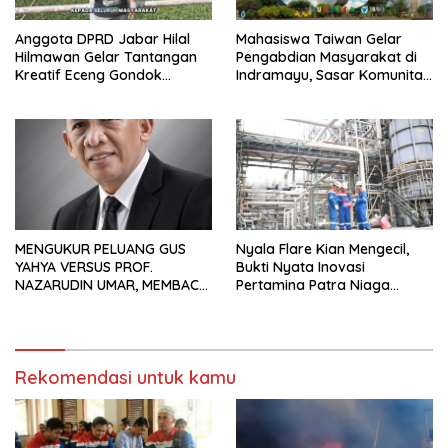
Anggota DPRD Jabar Hilal
Mahasiswa Taiwan Gelar
Hilmawan Gelar Tantangan
Pengabdian Masyarakat di
Kreatif Eceng Gondok
Indramayu, Sasar Komunitas
Waduk Bojongsari, Sediakan
Pekerja Migran Indonesia
Hadiah Rp10 Juta dan Modal
Usaha
MENGUKUR PELUANG GUS
Nyala Flare Kian Mengecil,
YAHYA VERSUS PROF.
Bukti Nyata Inovasi
NAZARUDIN UMAR, MEMBACA
Pertamina Patra Niaga
FAKTOR CAK IMIN
Kilang Balongan Dukung Net
Zero Emission 2060
Rekomendasi untuk kamu