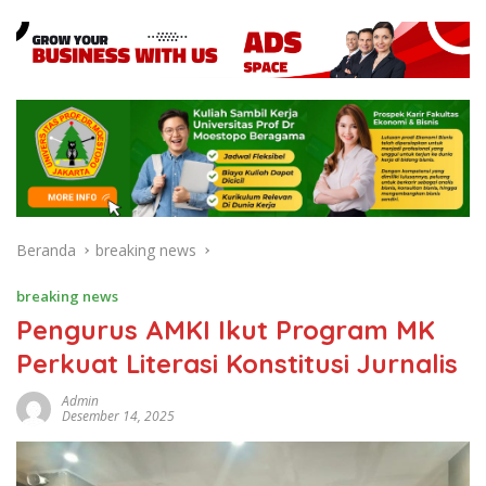
Beranda
breaking news
breaking news
Pengurus AMKI Ikut Program MK
Perkuat Literasi Konstitusi Jurnalis
Admin
Desember 14, 2025