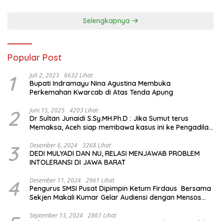
Sejarah Chiang Kai-shek di
Memorial Hall
Selengkapnya
Popular Post
1
Juli 2, 2023
6632 Lihat
Bupati Indramayu Nina Agustina Membuka
Perkemahan Kwarcab di Atas Tenda Apung
2
Juni 15, 2025
4203 Lihat
Dr Sultan Junaidi S.Sy.MH.Ph.D : Jika Sumut terus
Memaksa, Aceh siap membawa kasus ini ke Pengadilan
Internasional
3
Desember 6, 2024
3268 Lihat
DEDI MULYADI DAN NU, RELASI MENJAWAB PROBLEM
INTOLERANSI DI JAWA BARAT
4
Desember 11, 2024
2961 Lihat
Pengurus SMSI Pusat Dipimpin Ketum Firdaus Bersama
Sekjen Makali Kumar Gelar Audiensi dengan Mensos
Saifullah Yusuf
September 13, 2024
2861 Lihat