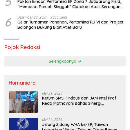
5
Poktan Binaan Pertamina EP Zona 7 Jatibarang Field,
“Membuat Rumah Singgah” Ciptakan Atasi Serangan
Hama Tikus
6
Desember 23, 2024
2850 Lihat
Gelar Turnamen Panahan, Pertamina RU VI dan Project
Balongan Dukung Bibit Atlet Baru
Pojok Redaksi
Selengkapnya
Humaniora
Mei 21, 2026
Ketum SMSI Firdaus dan JAM Intel Prof
Reda Mathovani Bahas Sinergi
Kejagung, ABPEDNAS dan SMSI
Sukseskan Jaga Desa dan Jaga Dapur
MBG, Perkuat Pengawasan Program
Mei 20, 2026
Pemerintah
Jelang Sidang WHA ke-79, Taiwan
Luncurkan Video “Taiwan Cares Beyond