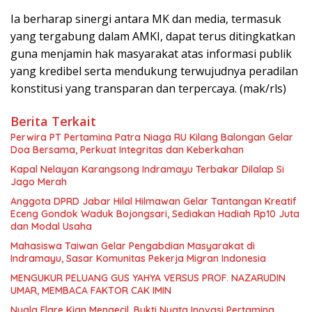
Ia berharap sinergi antara MK dan media, termasuk
yang tergabung dalam AMKI, dapat terus ditingkatkan
guna menjamin hak masyarakat atas informasi publik
yang kredibel serta mendukung terwujudnya peradilan
konstitusi yang transparan dan terpercaya. (mak/rls)
Berita Terkait
Perwira PT Pertamina Patra Niaga RU Kilang Balongan Gelar
Doa Bersama, Perkuat Integritas dan Keberkahan
Kapal Nelayan Karangsong Indramayu Terbakar Dilalap Si
Jago Merah
Anggota DPRD Jabar Hilal Hilmawan Gelar Tantangan Kreatif
Eceng Gondok Waduk Bojongsari, Sediakan Hadiah Rp10 Juta
dan Modal Usaha
Mahasiswa Taiwan Gelar Pengabdian Masyarakat di
Indramayu, Sasar Komunitas Pekerja Migran Indonesia
MENGUKUR PELUANG GUS YAHYA VERSUS PROF. NAZARUDIN
UMAR, MEMBACA FAKTOR CAK IMIN
Nyala Flare Kian Mengecil, Bukti Nyata Inovasi Pertamina