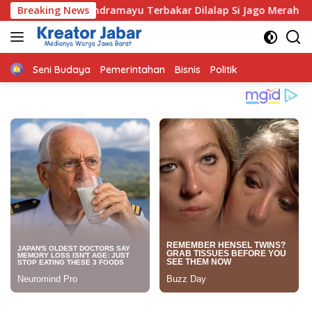
Langsung
 Indramayu Terbakar Dilalap Si Jago Merah
Breaking News
Anggota D
ke
konten
Home
Seni Budaya
Pemerintahan
Bisnis
Politik