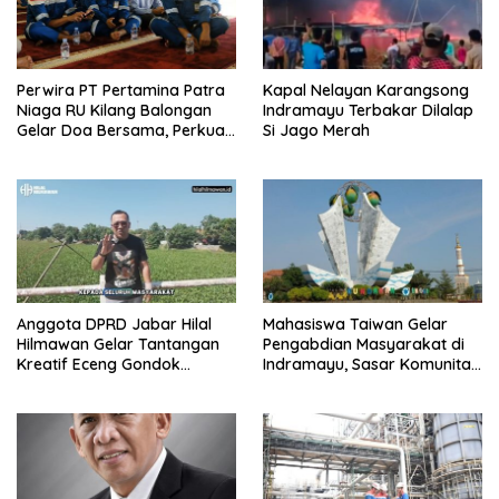
Perwira PT Pertamina Patra
Kapal Nelayan Karangsong
Niaga RU Kilang Balongan
Indramayu Terbakar Dilalap
Gelar Doa Bersama, Perkuat
Si Jago Merah
Integritas dan Keberkahan
Anggota DPRD Jabar Hilal
Mahasiswa Taiwan Gelar
Hilmawan Gelar Tantangan
Pengabdian Masyarakat di
Kreatif Eceng Gondok
Indramayu, Sasar Komunitas
Waduk Bojongsari, Sediakan
Pekerja Migran Indonesia
Hadiah Rp10 Juta dan Modal
Usaha