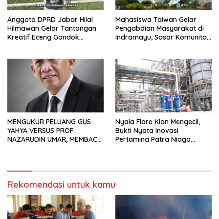
Anggota DPRD Jabar Hilal
Mahasiswa Taiwan Gelar
Hilmawan Gelar Tantangan
Pengabdian Masyarakat di
Kreatif Eceng Gondok
Indramayu, Sasar Komunitas
Waduk Bojongsari, Sediakan
Pekerja Migran Indonesia
Hadiah Rp10 Juta dan Modal
Usaha
MENGUKUR PELUANG GUS
Nyala Flare Kian Mengecil,
YAHYA VERSUS PROF.
Bukti Nyata Inovasi
NAZARUDIN UMAR, MEMBACA
Pertamina Patra Niaga
FAKTOR CAK IMIN
Kilang Balongan Dukung Net
Zero Emission 2060
Rekomendasi untuk kamu