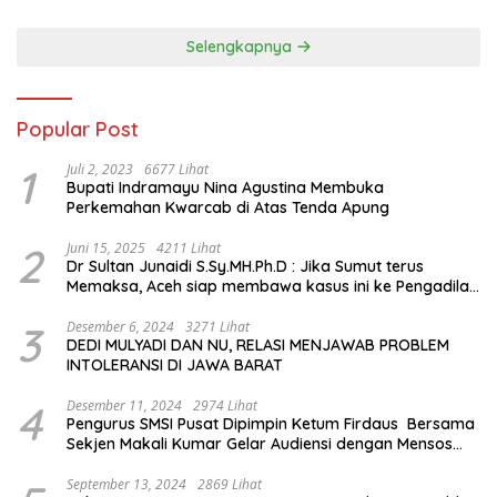
Sejarah Chiang Kai-shek di
Memorial Hall
Selengkapnya
Popular Post
1
Juli 2, 2023
6677 Lihat
Bupati Indramayu Nina Agustina Membuka
Perkemahan Kwarcab di Atas Tenda Apung
2
Juni 15, 2025
4211 Lihat
Dr Sultan Junaidi S.Sy.MH.Ph.D : Jika Sumut terus
Memaksa, Aceh siap membawa kasus ini ke Pengadilan
Internasional
3
Desember 6, 2024
3271 Lihat
DEDI MULYADI DAN NU, RELASI MENJAWAB PROBLEM
INTOLERANSI DI JAWA BARAT
4
Desember 11, 2024
2974 Lihat
Pengurus SMSI Pusat Dipimpin Ketum Firdaus Bersama
Sekjen Makali Kumar Gelar Audiensi dengan Mensos
Saifullah Yusuf
September 13, 2024
2869 Lihat