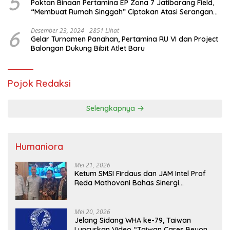
5
Poktan Binaan Pertamina EP Zona 7 Jatibarang Field,
“Membuat Rumah Singgah” Ciptakan Atasi Serangan
Hama Tikus
6
Desember 23, 2024
2851 Lihat
Gelar Turnamen Panahan, Pertamina RU VI dan Project
Balongan Dukung Bibit Atlet Baru
Pojok Redaksi
Selengkapnya
Humaniora
Mei 21, 2026
Ketum SMSI Firdaus dan JAM Intel Prof
Reda Mathovani Bahas Sinergi
Kejagung, ABPEDNAS dan SMSI
Sukseskan Jaga Desa dan Jaga Dapur
MBG, Perkuat Pengawasan Program
Mei 20, 2026
Pemerintah
Jelang Sidang WHA ke-79, Taiwan
Luncurkan Video “Taiwan Cares Beyond