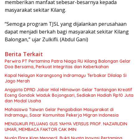
memberikan manfaat sebesar-besarnya kepada
masyarakat sekitar Kilang.
“Semoga program TJSL yang dijalankan perusahaan
dapat menjadi berkah bagi masyarakat sekitar Kilang
Balongan,” ujar Zulkifli. (Abdul Gani)
Berita Terkait
Perwira PT Pertamina Patra Niaga RU Kilang Balongan Gelar
Doa Bersama, Perkuat Integritas dan Keberkahan
Kapal Nelayan Karangsong Indramayu Terbakar Dilalap Si
Jago Merah
Anggota DPRD Jabar Hilal Hilmawan Gelar Tantangan Kreatif
Eceng Gondok Waduk Bojongsari, Sediakan Hadiah Rp10 Juta
dan Modal Usaha
Mahasiswa Taiwan Gelar Pengabdian Masyarakat di
Indramayu, Sasar Komunitas Pekerja Migran Indonesia
MENGUKUR PELUANG GUS YAHYA VERSUS PROF. NAZARUDIN
UMAR, MEMBACA FAKTOR CAK IMIN
Nyala Flare Kian Mengecil, Bukti Nyata Inovasi Pertamina