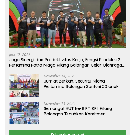
Juni 17, 2026
Jaga Sinergi dan Produktivitas Kerja, Fungsi Produksi 2
Pertamina Patra Niaga Kilang Balongan Gelar Olahraga
Bersama
November 14, 2025
Jum’at Berkah, Security Kilang
Pertamina Balongan Santuni 50 anak
Yatim
November 14, 2025
Semangat HUT ke-8 PT KPI: Kilang
Balongan Teguhkan Komitmen
Ketahanan Energi dan Berbagi Bersama
Penyandang Disabilitas dan Yayasan
Pendidikan
Selengkapnya