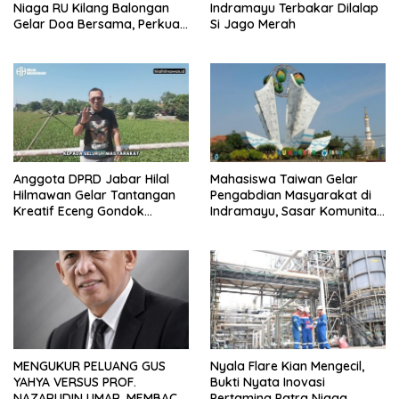
Niaga RU Kilang Balongan
Indramayu Terbakar Dilalap
Gelar Doa Bersama, Perkuat
Si Jago Merah
Integritas dan Keberkahan
Anggota DPRD Jabar Hilal
Mahasiswa Taiwan Gelar
Hilmawan Gelar Tantangan
Pengabdian Masyarakat di
Kreatif Eceng Gondok
Indramayu, Sasar Komunitas
Waduk Bojongsari, Sediakan
Pekerja Migran Indonesia
Hadiah Rp10 Juta dan Modal
Usaha
MENGUKUR PELUANG GUS
Nyala Flare Kian Mengecil,
YAHYA VERSUS PROF.
Bukti Nyata Inovasi
NAZARUDIN UMAR, MEMBACA
Pertamina Patra Niaga