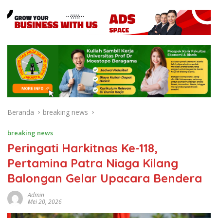
Beranda
breaking news
breaking news
Peringati Harkitnas Ke-118,
Pertamina Patra Niaga Kilang
Balongan Gelar Upacara Bendera
Admin
Mei 20, 2026