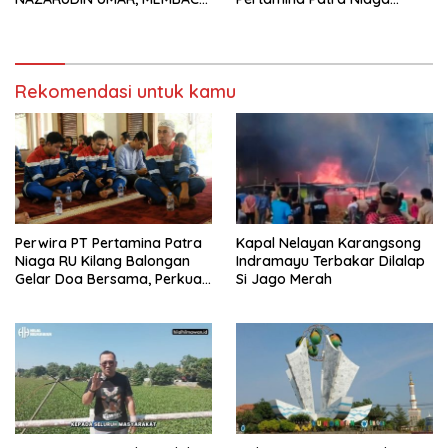
FAKTOR CAK IMIN
Kilang Balongan Dukung Net
Zero Emission 2060
Rekomendasi untuk kamu
Perwira PT Pertamina Patra
Kapal Nelayan Karangsong
Niaga RU Kilang Balongan
Indramayu Terbakar Dilalap
Gelar Doa Bersama, Perkuat
Si Jago Merah
Integritas dan Keberkahan