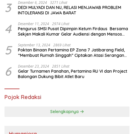
3
Desember 6, 2024
3271 Lihat
DEDI MULYADI DAN NU, RELASI MENJAWAB PROBLEM
INTOLERANSI DI JAWA BARAT
4
Desember 11, 2024
2974 Lihat
Pengurus SMSI Pusat Dipimpin Ketum Firdaus Bersama
Sekjen Makali Kumar Gelar Audiensi dengan Mensos
Saifullah Yusuf
5
September 13, 2024
2869 Lihat
Poktan Binaan Pertamina EP Zona 7 Jatibarang Field,
“Membuat Rumah Singgah” Ciptakan Atasi Serangan
Hama Tikus
6
Desember 23, 2024
2851 Lihat
Gelar Turnamen Panahan, Pertamina RU VI dan Project
Balongan Dukung Bibit Atlet Baru
Pojok Redaksi
Selengkapnya
Humaniora