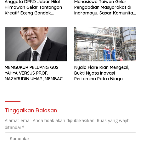
Anggota DPRD Jabar Hilal
Mahasiswa Taiwan Gelar
Hilmawan Gelar Tantangan
Pengabdian Masyarakat di
Kreatif Eceng Gondok
Indramayu, Sasar Komunitas
Waduk Bojongsari, Sediakan
Pekerja Migran Indonesia
Hadiah Rp10 Juta dan Modal
Usaha
MENGUKUR PELUANG GUS
Nyala Flare Kian Mengecil,
YAHYA VERSUS PROF.
Bukti Nyata Inovasi
NAZARUDIN UMAR, MEMBACA
Pertamina Patra Niaga
FAKTOR CAK IMIN
Kilang Balongan Dukung Net
Zero Emission 2060
Tinggalkan Balasan
Alamat email Anda tidak akan dipublikasikan.
Ruas yang wajib
ditandai
*