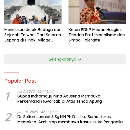
Menelusuri Jejak Budaya dan
Ketua PDI-P Medan Hasyim:
Sejarah Taiwan: Dari Sejarah
Teladan Profesionalisme dan
Jepang di Hinoki Village
Simbol Toleransi
hingga Mengenal Tokoh
Sejarah Chiang Kai-shek di
Memorial Hall
Selengkapnya
Popular Post
1
Juli 2, 2023
6674 Lihat
Bupati Indramayu Nina Agustina Membuka
Perkemahan Kwarcab di Atas Tenda Apung
2
Juni 15, 2025
4211 Lihat
Dr Sultan Junaidi S.Sy.MH.Ph.D : Jika Sumut terus
Memaksa, Aceh siap membawa kasus ini ke Pengadilan
Internasional