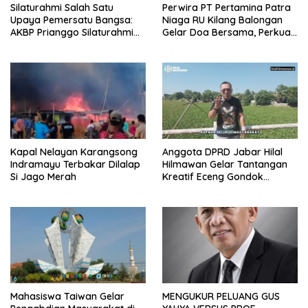
Silaturahmi Salah Satu
Perwira PT Pertamina Patra
Upaya Pemersatu Bangsa:
Niaga RU Kilang Balongan
AKBP Prianggo Silaturahmi
Gelar Doa Bersama, Perkuat
dengan Ketua PWNU Jawa
Integritas dan Keberkahan
Barat, H.Juhadi Muhammad
Kapal Nelayan Karangsong
Anggota DPRD Jabar Hilal
Indramayu Terbakar Dilalap
Hilmawan Gelar Tantangan
Si Jago Merah
Kreatif Eceng Gondok
Waduk Bojongsari, Sediakan
Hadiah Rp10 Juta dan Modal
Usaha
Mahasiswa Taiwan Gelar
MENGUKUR PELUANG GUS