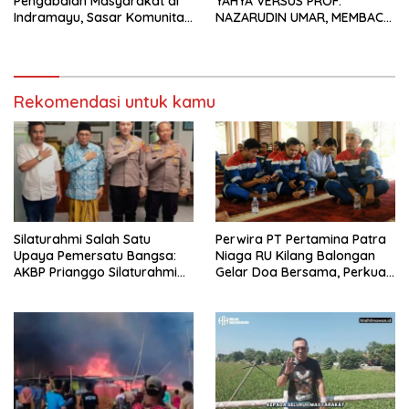
Pengabdian Masyarakat di
YAHYA VERSUS PROF.
Indramayu, Sasar Komunitas
NAZARUDIN UMAR, MEMBACA
Pekerja Migran Indonesia
FAKTOR CAK IMIN
Rekomendasi untuk kamu
Silaturahmi Salah Satu
Perwira PT Pertamina Patra
Upaya Pemersatu Bangsa:
Niaga RU Kilang Balongan
AKBP Prianggo Silaturahmi
Gelar Doa Bersama, Perkuat
dengan Ketua PWNU Jawa
Integritas dan Keberkahan
Barat, H.Juhadi Muhammad