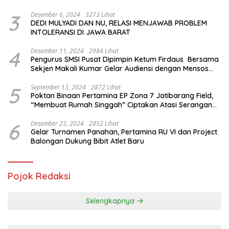
Internasional
3
Desember 6, 2024
3273 Lihat
DEDI MULYADI DAN NU, RELASI MENJAWAB PROBLEM
INTOLERANSI DI JAWA BARAT
4
Desember 11, 2024
2984 Lihat
Pengurus SMSI Pusat Dipimpin Ketum Firdaus Bersama
Sekjen Makali Kumar Gelar Audiensi dengan Mensos
Saifullah Yusuf
5
September 13, 2024
2872 Lihat
Poktan Binaan Pertamina EP Zona 7 Jatibarang Field,
“Membuat Rumah Singgah” Ciptakan Atasi Serangan
Hama Tikus
6
Desember 23, 2024
2852 Lihat
Gelar Turnamen Panahan, Pertamina RU VI dan Project
Balongan Dukung Bibit Atlet Baru
Pojok Redaksi
Selengkapnya