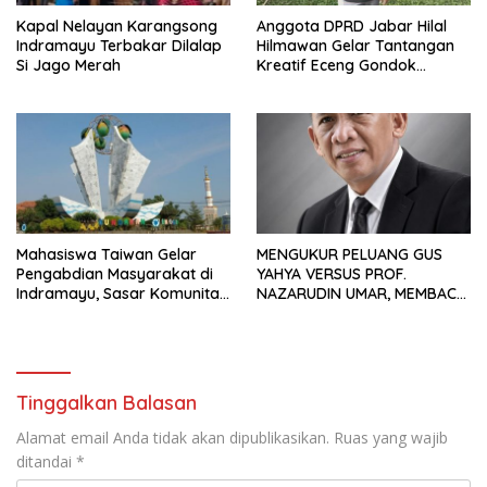
Kapal Nelayan Karangsong
Anggota DPRD Jabar Hilal
Indramayu Terbakar Dilalap
Hilmawan Gelar Tantangan
Si Jago Merah
Kreatif Eceng Gondok
Waduk Bojongsari, Sediakan
Hadiah Rp10 Juta dan Modal
Usaha
Mahasiswa Taiwan Gelar
MENGUKUR PELUANG GUS
Pengabdian Masyarakat di
YAHYA VERSUS PROF.
Indramayu, Sasar Komunitas
NAZARUDIN UMAR, MEMBACA
Pekerja Migran Indonesia
FAKTOR CAK IMIN
Tinggalkan Balasan
Alamat email Anda tidak akan dipublikasikan.
Ruas yang wajib
ditandai
*