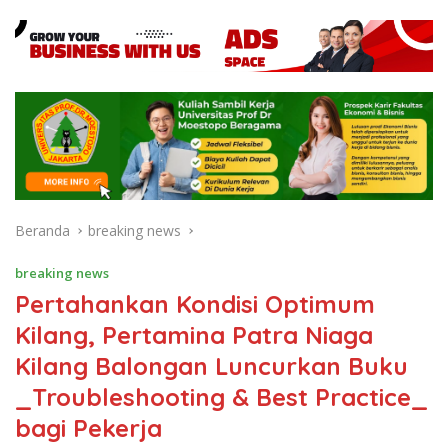
Beranda
breaking news
breaking news
Pertahankan Kondisi Optimum
Kilang, Pertamina Patra Niaga
Kilang Balongan Luncurkan Buku
_Troubleshooting & Best Practice_
bagi Pekerja