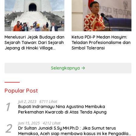
Menelusuri Jejak Budaya dan
Ketua PDI-P Medan Hasyim:
Sejarah Taiwan: Dari Sejarah
Teladan Profesionalisme dan
Jepang di Hinoki Village
Simbol Toleransi
hingga Mengenal Tokoh
Sejarah Chiang Kai-shek di
Memorial Hall
Selengkapnya
Popular Post
1
Juli 2, 2023
6711 Lihat
Bupati Indramayu Nina Agustina Membuka
Perkemahan Kwarcab di Atas Tenda Apung
2
Juni 15, 2025
4212 Lihat
Dr Sultan Junaidi S.Sy.MH.Ph.D : Jika Sumut terus
Memaksa, Aceh siap membawa kasus ini ke Pengadilan