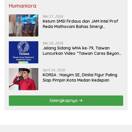
Humaniora
Mei 21, 2026
Ketum SMSI Firdaus dan JAM Intel Prof
Reda Mathovani Bahas Sinergi
Kejagung, ABPEDNAS dan SMSI
Sukseskan Jaga Desa dan Jaga Dapur
MBG, Perkuat Pengawasan Program
Mei 20, 2026
Pemerintah
Jelang Sidang WHA ke-79, Taiwan
Luncurkan Video “Taiwan Cares Beyond
Borders” Promosikan Inovasi Kesehatan
Global
April 24, 2026
KORSA : Hasyim SE, Dinilai Figur Paling
Siap Pimpin Kota Medan Kedepan
Selengkapnya