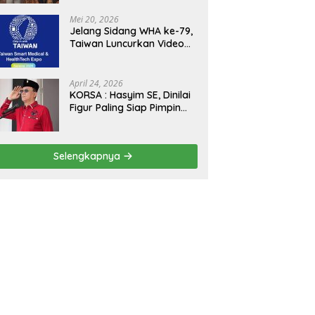
Kejagung, ABPEDNAS dan
SMSI Sukseskan Jaga
Mei 20, 2026
Desa dan Jaga Dapur
Jelang Sidang WHA ke-79,
MBG, Perkuat Pengawasan
Taiwan Luncurkan Video
Program Pemerintah
“Taiwan Cares Beyond
Borders” Promosikan
Inovasi Kesehatan Global
April 24, 2026
KORSA : Hasyim SE, Dinilai
Figur Paling Siap Pimpin
Kota Medan Kedepan
Selengkapnya