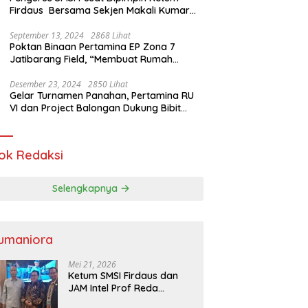
Firdaus Bersama Sekjen Makali Kumar
Gelar Audiensi dengan Mensos Saifullah
Yusuf
September 13, 2024
2868 Lihat
Poktan Binaan Pertamina EP Zona 7
Jatibarang Field, “Membuat Rumah
Singgah” Ciptakan Atasi Serangan Hama
Tikus
Desember 23, 2024
2850 Lihat
Gelar Turnamen Panahan, Pertamina RU
VI dan Project Balongan Dukung Bibit
Atlet Baru
ok Redaksi
Selengkapnya
umaniora
Mei 21, 2026
Ketum SMSI Firdaus dan
JAM Intel Prof Reda
Mathovani Bahas Sinergi