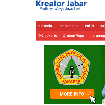
Beranda
Pemerintahan
Politik
Hu
DKI Jakarta
Cirebon Raya
Indramay