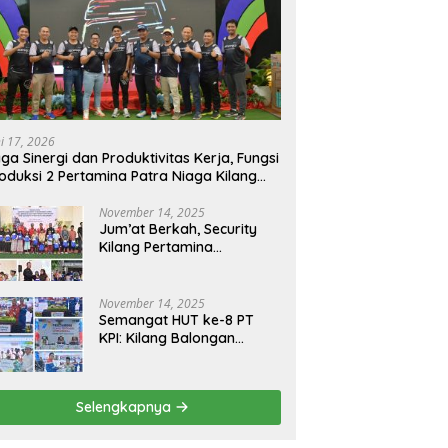
ni 17, 2026
ga Sinergi dan Produktivitas Kerja, Fungsi
oduksi 2 Pertamina Patra Niaga Kilang
longan Gelar Olahraga Bersama
November 14, 2025
Jum’at Berkah, Security
Kilang Pertamina
Balongan Santuni 50 anak
Yatim
November 14, 2025
Semangat HUT ke-8 PT
KPI: Kilang Balongan
Teguhkan Komitmen
Ketahanan Energi dan
Berbagi Bersama
Selengkapnya
Penyandang Disabilitas
dan Yayasan Pendidikan