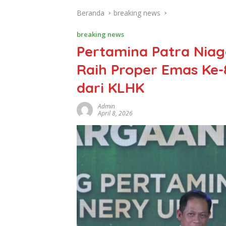
Beranda
breaking news
breaking news
Pertamina Patra Niag
Raih Proper Emas Ke-
dari KLHK
Admin
April 8, 2026