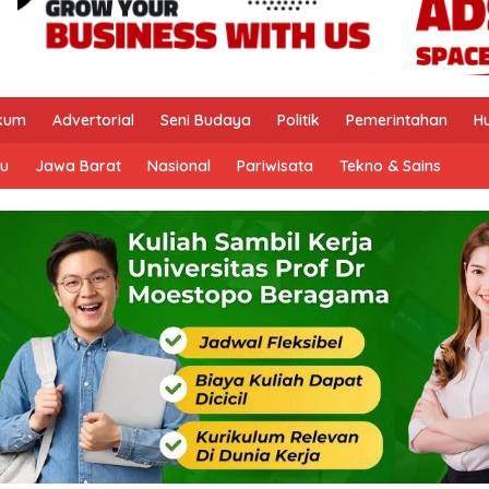
kum
Advertorial
Seni Budaya
Politik
Pemerintahan
H
u
Jawa Barat
Nasional
Pariwisata
Tekno & Sains