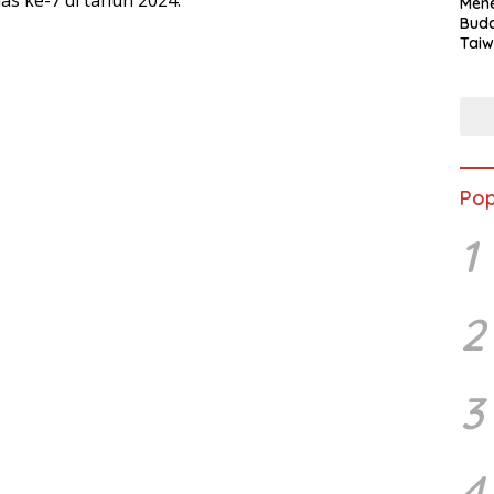
s ke-7 di tahun 2024.
Mene
Buda
Taiw
Jepa
Vill
Men
Seja
shek
Pop
1
2
3
4