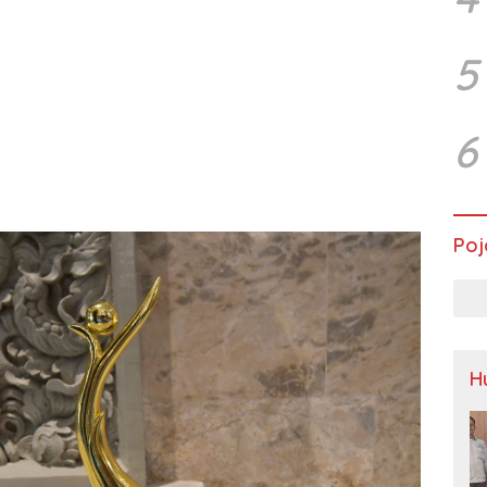
5
6
Poj
H