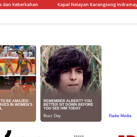
pal Nelayan Karangsong Indramayu Terbakar Dilalap Si Jago M