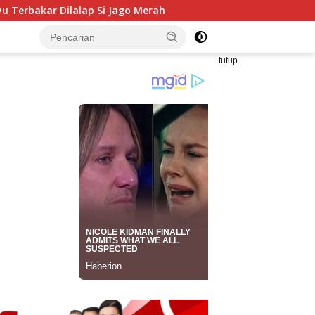
erah
Anggota DPRD Jabar Hilal Hilmawan Gelar Tantan
tutup