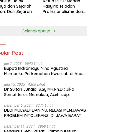
lusuri Jejak
Ketua PDI-P Medan
ya dan Sejarah
Hasyim: Teladan
an: Dari Sejarah
Profesionalisme dan
ng di Hinoki
Simbol Toleransi
age hingga
genal Tokoh
Selengkapnya
rah Chiang Kai-
 di Memorial Hall
ular Post
Juli 2, 2023
6645 Lihat
Bupati Indramayu Nina Agustina
Membuka Perkemahan Kwarcab di Atas
Tenda Apung
Juni 15, 2025
4209 Lihat
Dr Sultan Junaidi S.Sy.MH.Ph.D : Jika
Sumut terus Memaksa, Aceh siap
membawa kasus ini ke Pengadilan
Internasional
Desember 6, 2024
3271 Lihat
DEDI MULYADI DAN NU, RELASI MENJAWAB
PROBLEM INTOLERANSI DI JAWA BARAT
Desember 11, 2024
2968 Lihat
Pengurus SMSI Pusat Dipimpin Ketum