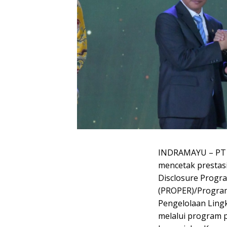
INDRAMAYU – PT P
mencetak prestas
Disclosure Progr
(PROPER)/Program
Pengelolaan Ling
melalui program p