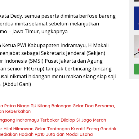
ata Dedy, semua peserta diminta berfose bareng
berdoa minta selamat sebelum melanjutkan
omo – Jawa Timur, ungkapnya.
n Ketua PWI Kabupapaten Indramayu, H Makali
menjabat sebagai Sekretaris Jenderal (Sekjen)
er Indonesia (SMSI) Pusat Jakarta dan Agung
n senior PR Grup) tampak berbincang-bincang
usai nikmati hidangan menu makan siang siap saji
. (Abdul Gani)
na Patra Niaga RU Kilang Balongan Gelar Doa Bersama,
dan Keberkahan
ngsong Indramayu Terbakar Dilalap Si Jago Merah
 Hilal Hilmawan Gelar Tantangan Kreatif Eceng Gondok
Sediakan Hadiah Rp10 Juta dan Modal Usaha