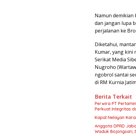
Namun demikian k
dan jangan lupa 
perjalanan ke Br
Diketahui, manta
Kumar, yang kini 
Serikat Media Sib
Nugroho (Wartawa
ngobrol santai se
di RM Kurnia Jatim
Berita Terkait
Perwira PT Pertami
Perkuat Integritas 
Kapal Nelayan Kara
Anggota DPRD Jabar
Waduk Bojongsari, 