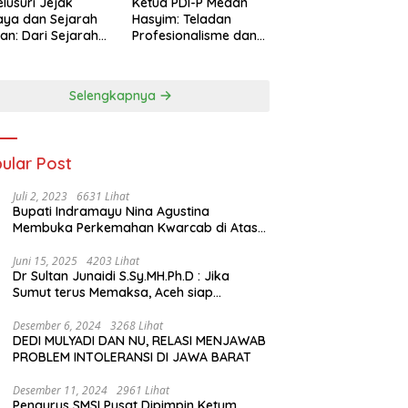
lusuri Jejak
Ketua PDI-P Medan
ya dan Sejarah
Hasyim: Teladan
an: Dari Sejarah
Profesionalisme dan
ng di Hinoki
Simbol Toleransi
age hingga
genal Tokoh
Selengkapnya
rah Chiang Kai-
 di Memorial Hall
ular Post
Juli 2, 2023
6631 Lihat
Bupati Indramayu Nina Agustina
Membuka Perkemahan Kwarcab di Atas
Tenda Apung
Juni 15, 2025
4203 Lihat
Dr Sultan Junaidi S.Sy.MH.Ph.D : Jika
Sumut terus Memaksa, Aceh siap
membawa kasus ini ke Pengadilan
Internasional
Desember 6, 2024
3268 Lihat
DEDI MULYADI DAN NU, RELASI MENJAWAB
PROBLEM INTOLERANSI DI JAWA BARAT
Desember 11, 2024
2961 Lihat
Pengurus SMSI Pusat Dipimpin Ketum