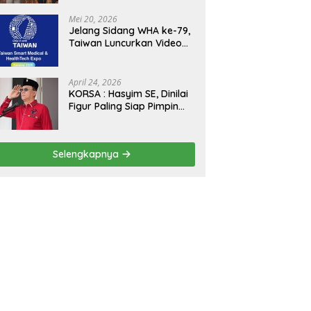
Kejagung, ABPEDNAS dan
SMSI Sukseskan Jaga
Mei 20, 2026
Desa dan Jaga Dapur
Jelang Sidang WHA ke-79,
MBG, Perkuat Pengawasan
Taiwan Luncurkan Video
Program Pemerintah
“Taiwan Cares Beyond
Borders” Promosikan
Inovasi Kesehatan Global
April 24, 2026
KORSA : Hasyim SE, Dinilai
Figur Paling Siap Pimpin
Kota Medan Kedepan
Selengkapnya