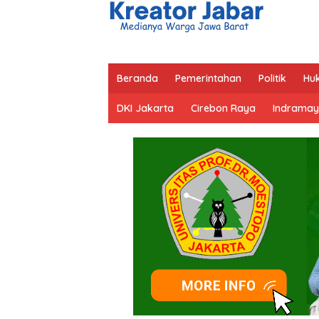
Beranda
Pemerintahan
Politik
Hu
DKI Jakarta
Cirebon Raya
Indramay