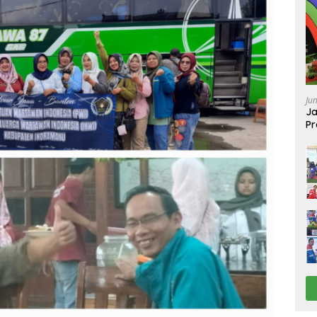
Ju
Ja
Pr
Ba