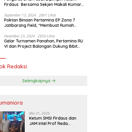
Firdaus Bersama Sekjen Makali Kumar
Gelar Audiensi dengan Mensos Saifullah
Yusuf
September 13, 2024
2861 Lihat
Poktan Binaan Pertamina EP Zona 7
Jatibarang Field, “Membuat Rumah
Singgah” Ciptakan Atasi Serangan Hama
Tikus
Desember 23, 2024
2850 Lihat
Gelar Turnamen Panahan, Pertamina RU
VI dan Project Balongan Dukung Bibit
Atlet Baru
ok Redaksi
Selengkapnya
umaniora
Mei 21, 2026
Ketum SMSI Firdaus dan
JAM Intel Prof Reda
Mathovani Bahas Sinergi