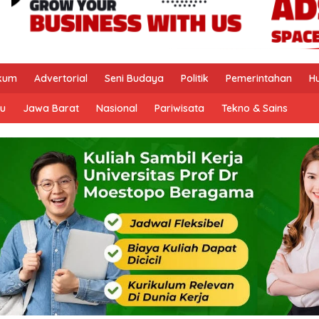
kum
Advertorial
Seni Budaya
Politik
Pemerintahan
H
u
Jawa Barat
Nasional
Pariwisata
Tekno & Sains