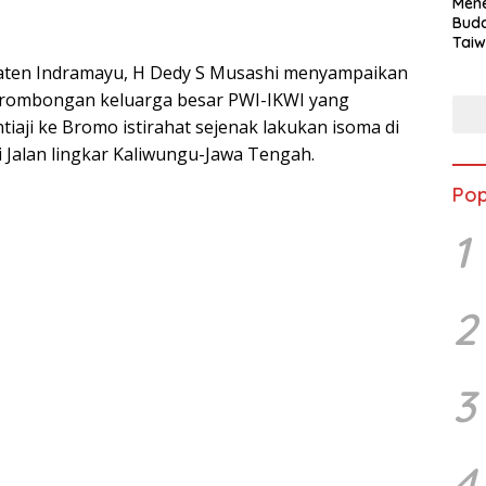
Mene
Buda
Taiw
Jepa
aten Indramayu, H Dedy S Musashi menyampaikan
Vill
 rombongan keluarga besar PWI-IKWI yang
Men
Seja
tiaji ke Bromo istirahat sejenak lakukan isoma di
shek
i Jalan lingkar Kaliwungu-Jawa Tengah.
Pop
1
2
3
4