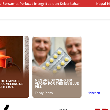
itas dan Keberkahan
Kapal Nelayan Karangsong Indram