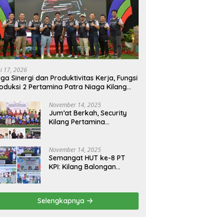
ni 17, 2026
ga Sinergi dan Produktivitas Kerja, Fungsi
oduksi 2 Pertamina Patra Niaga Kilang
longan Gelar Olahraga Bersama
November 14, 2025
Jum’at Berkah, Security
Kilang Pertamina
Balongan Santuni 50 anak
Yatim
November 14, 2025
Semangat HUT ke-8 PT
KPI: Kilang Balongan
Teguhkan Komitmen
Ketahanan Energi dan
Berbagi Bersama
Selengkapnya
Penyandang Disabilitas
dan Yayasan Pendidikan