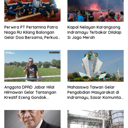
Perwira PT Pertamina Patra
Kapal Nelayan Karangsong
Niaga RU Kilang Balongan
Indramayu Terbakar Dilalap
Gelar Doa Bersama, Perkuat
Si Jago Merah
Integritas dan Keberkahan
Anggota DPRD Jabar Hilal
Mahasiswa Taiwan Gelar
Hilmawan Gelar Tantangan
Pengabdian Masyarakat di
Kreatif Eceng Gondok
Indramayu, Sasar Komunitas
Waduk Bojongsari, Sediakan
Pekerja Migran Indonesia
Hadiah Rp10 Juta dan Modal
Usaha