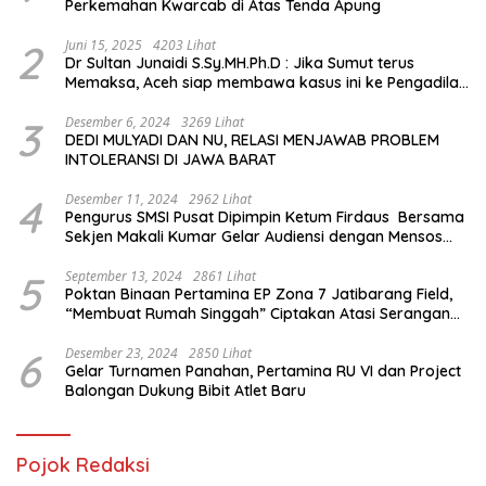
Perkemahan Kwarcab di Atas Tenda Apung
2
Juni 15, 2025
4203 Lihat
Dr Sultan Junaidi S.Sy.MH.Ph.D : Jika Sumut terus
Memaksa, Aceh siap membawa kasus ini ke Pengadilan
Internasional
3
Desember 6, 2024
3269 Lihat
DEDI MULYADI DAN NU, RELASI MENJAWAB PROBLEM
INTOLERANSI DI JAWA BARAT
4
Desember 11, 2024
2962 Lihat
Pengurus SMSI Pusat Dipimpin Ketum Firdaus Bersama
Sekjen Makali Kumar Gelar Audiensi dengan Mensos
Saifullah Yusuf
5
September 13, 2024
2861 Lihat
Poktan Binaan Pertamina EP Zona 7 Jatibarang Field,
“Membuat Rumah Singgah” Ciptakan Atasi Serangan
Hama Tikus
6
Desember 23, 2024
2850 Lihat
Gelar Turnamen Panahan, Pertamina RU VI dan Project
Balongan Dukung Bibit Atlet Baru
Pojok Redaksi