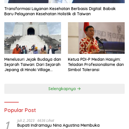
Transformasi Layanan Kesehatan Berbasis Digital: Babak
Baru Pelayanan Kesehatan Holistik di Taiwan
Menelusuri Jejak Budaya dan
Ketua PDI-P Medan Hasyim:
Sejarah Taiwan: Dari Sejarah
Teladan Profesionalisme dan
Jepang di Hinoki Village
Simbol Toleransi
hingga Mengenal Tokoh
Sejarah Chiang Kai-shek di
Memorial Hall
Selengkapnya
Popular Post
1
Juli 2, 2023
6636 Lihat
Bupati Indramayu Nina Agustina Membuka