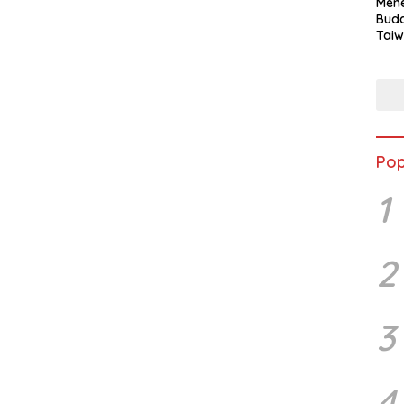
Mene
Buda
Taiw
Jepa
Vill
Men
Seja
shek
Pop
1
2
3
4