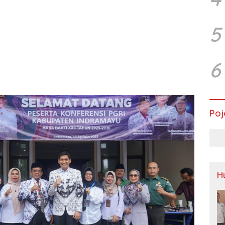
5
6
Poj
H