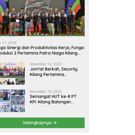
ni 17, 2026
ga Sinergi dan Produktivitas Kerja, Fungsi
oduksi 2 Pertamina Patra Niaga Kilang
longan Gelar Olahraga Bersama
November 14, 2025
Jum’at Berkah, Security
Kilang Pertamina
Balongan Santuni 50 anak
Yatim
November 14, 2025
Semangat HUT ke-8 PT
KPI: Kilang Balongan
Teguhkan Komitmen
Ketahanan Energi dan
Berbagi Bersama
Selengkapnya
Penyandang Disabilitas
dan Yayasan Pendidikan