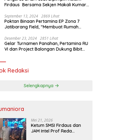
Firdaus Bersama Sekjen Makali Kumar
Gelar Audiensi dengan Mensos Saifullah
Yusuf
September 13, 2024
2869 Lihat
Poktan Binaan Pertamina EP Zona 7
Jatibarang Field, “Membuat Rumah
Singgah” Ciptakan Atasi Serangan Hama
Tikus
Desember 23, 2024
2851 Lihat
Gelar Turnamen Panahan, Pertamina RU
VI dan Project Balongan Dukung Bibit
Atlet Baru
ok Redaksi
Selengkapnya
umaniora
Mei 21, 2026
Ketum SMSI Firdaus dan
JAM Intel Prof Reda
Mathovani Bahas Sinergi