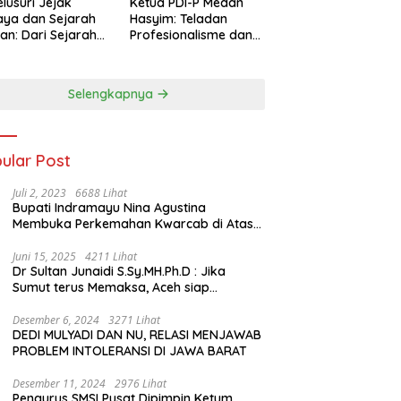
lusuri Jejak
Ketua PDI-P Medan
ya dan Sejarah
Hasyim: Teladan
an: Dari Sejarah
Profesionalisme dan
ng di Hinoki
Simbol Toleransi
age hingga
genal Tokoh
Selengkapnya
rah Chiang Kai-
 di Memorial Hall
ular Post
Juli 2, 2023
6688 Lihat
Bupati Indramayu Nina Agustina
Membuka Perkemahan Kwarcab di Atas
Tenda Apung
Juni 15, 2025
4211 Lihat
Dr Sultan Junaidi S.Sy.MH.Ph.D : Jika
Sumut terus Memaksa, Aceh siap
membawa kasus ini ke Pengadilan
Internasional
Desember 6, 2024
3271 Lihat
DEDI MULYADI DAN NU, RELASI MENJAWAB
PROBLEM INTOLERANSI DI JAWA BARAT
Desember 11, 2024
2976 Lihat
Pengurus SMSI Pusat Dipimpin Ketum