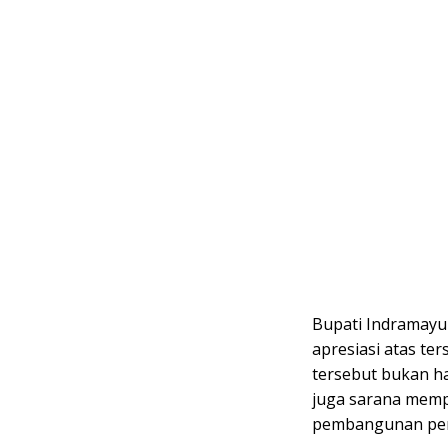
Bupati Indramay
apresiasi atas te
tersebut bukan ha
juga sarana memp
pembangunan pend