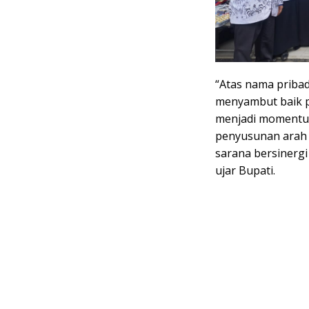
“Atas nama priba
menyambut baik pe
menjadi momentum 
penyusunan arah k
sarana bersinerg
ujar Bupati.