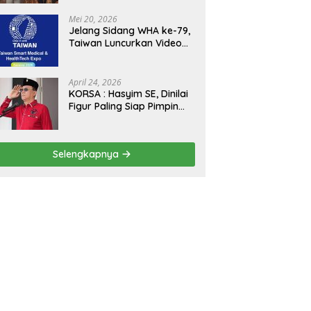
Kejagung, ABPEDNAS dan
SMSI Sukseskan Jaga
Mei 20, 2026
Desa dan Jaga Dapur
Jelang Sidang WHA ke-79,
MBG, Perkuat Pengawasan
Taiwan Luncurkan Video
Program Pemerintah
“Taiwan Cares Beyond
Borders” Promosikan
Inovasi Kesehatan Global
April 24, 2026
KORSA : Hasyim SE, Dinilai
Figur Paling Siap Pimpin
Kota Medan Kedepan
Selengkapnya