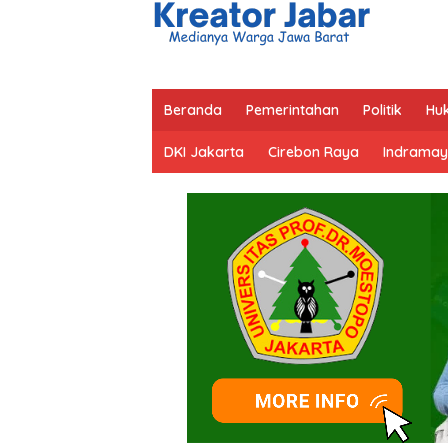
Beranda
Pemerintahan
Politik
Hu
DKI Jakarta
Cirebon Raya
Indramay