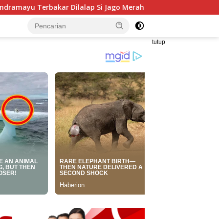
 Si Jago Merah
Anggota DPRD Jabar Hilal Hilmawan Gel
tutup