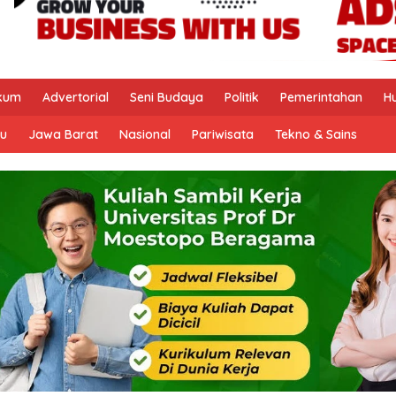
kum
Advertorial
Seni Budaya
Politik
Pemerintahan
H
u
Jawa Barat
Nasional
Pariwisata
Tekno & Sains