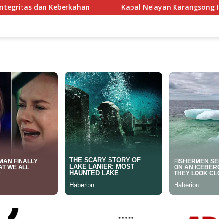
Kapal Nelayan Karangsong Indramayu Terbakar Dilalap