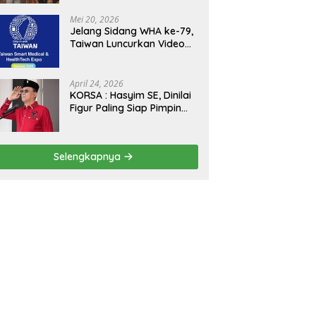
Kejagung, ABPEDNAS dan
SMSI Sukseskan Jaga
Mei 20, 2026
Desa dan Jaga Dapur
Jelang Sidang WHA ke-79,
MBG, Perkuat Pengawasan
Taiwan Luncurkan Video
Program Pemerintah
“Taiwan Cares Beyond
Borders” Promosikan
Inovasi Kesehatan Global
April 24, 2026
KORSA : Hasyim SE, Dinilai
Figur Paling Siap Pimpin
Kota Medan Kedepan
Selengkapnya