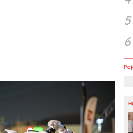
5
6
Poj
H