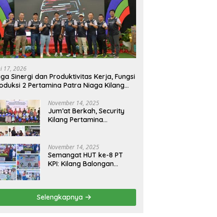
ni 17, 2026
ga Sinergi dan Produktivitas Kerja, Fungsi
oduksi 2 Pertamina Patra Niaga Kilang
longan Gelar Olahraga Bersama
November 14, 2025
Jum’at Berkah, Security
Kilang Pertamina
Balongan Santuni 50 anak
Yatim
November 14, 2025
Semangat HUT ke-8 PT
KPI: Kilang Balongan
Teguhkan Komitmen
Ketahanan Energi dan
Berbagi Bersama
Selengkapnya
Penyandang Disabilitas
dan Yayasan Pendidikan