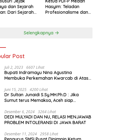
lusuri Jejak
Ketua PDI-P Medan
ya dan Sejarah
Hasyim: Teladan
an: Dari Sejarah
Profesionalisme dan
ng di Hinoki
Simbol Toleransi
age hingga
genal Tokoh
Selengkapnya
rah Chiang Kai-
 di Memorial Hall
ular Post
Juli 2, 2023
6607 Lihat
Bupati Indramayu Nina Agustina
Membuka Perkemahan Kwarcab di Atas
Tenda Apung
Juni 15, 2025
4200 Lihat
Dr Sultan Junaidi S.Sy.MH.Ph.D : Jika
Sumut terus Memaksa, Aceh siap
membawa kasus ini ke Pengadilan
Internasional
Desember 6, 2024
3264 Lihat
DEDI MULYADI DAN NU, RELASI MENJAWAB
PROBLEM INTOLERANSI DI JAWA BARAT
Desember 11, 2024
2958 Lihat
Pengurus SMSI Pusat Dipimpin Ketum