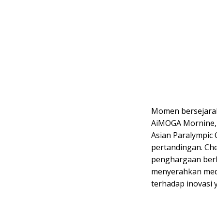
Momen bersejarah
AiMOGA Mornine,
Asian Paralympic
pertandingan. Che
penghargaan berb
menyerahkan med
terhadap inovasi 