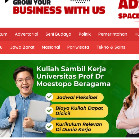
kum
Advertorial
Seni Budaya
Politik
Pemerintahan
H
u
Jawa Barat
Nasional
Pariwisata
Tekno & Sains