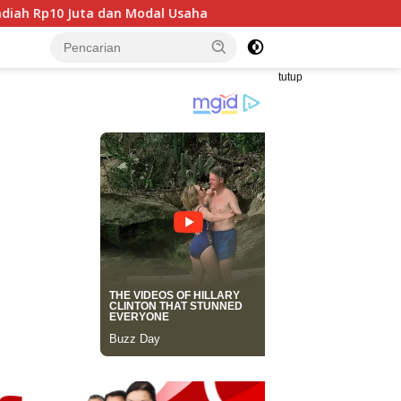
l Usaha
Mahasiswa Taiwan Gelar Pengabdian Masyaraka
tutup