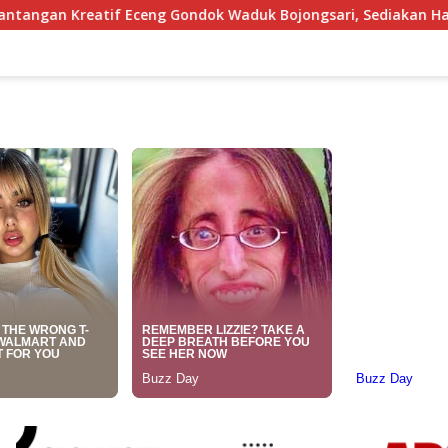
Gondok Waduk Bojongsari, Sediakan Hadiah Rp10 Juta dan Moda