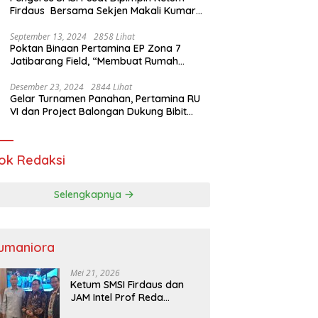
Firdaus Bersama Sekjen Makali Kumar
Gelar Audiensi dengan Mensos Saifullah
Yusuf
September 13, 2024
2858 Lihat
Poktan Binaan Pertamina EP Zona 7
Jatibarang Field, “Membuat Rumah
Singgah” Ciptakan Atasi Serangan Hama
Tikus
Desember 23, 2024
2844 Lihat
Gelar Turnamen Panahan, Pertamina RU
VI dan Project Balongan Dukung Bibit
Atlet Baru
ok Redaksi
Selengkapnya
umaniora
Mei 21, 2026
Ketum SMSI Firdaus dan
JAM Intel Prof Reda
Mathovani Bahas Sinergi