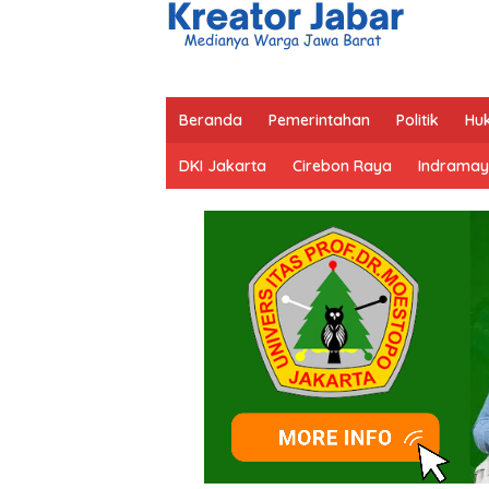
Beranda
Pemerintahan
Politik
Hu
DKI Jakarta
Cirebon Raya
Indramay