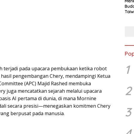
Mene
Buda
Taiw
Jepa
Vill
Men
Seja
shek
Pop
1
 terjadi pada upacara pembukaan ketika robot
 hasil pengembangan Chery, mendampingi Ketua
 Committee (APC) Majid Rashed membuka
2
ry juga mencatatkan sejarah melalui upacara
asis AI pertama di dunia, di mana Mornine
ali secara presisi—menegaskan komitmen Chery
3
yang berpusat pada manusia.
4