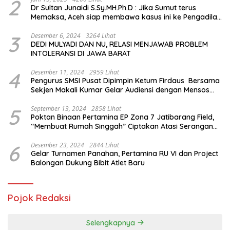
2
Dr Sultan Junaidi S.Sy.MH.Ph.D : Jika Sumut terus
Memaksa, Aceh siap membawa kasus ini ke Pengadilan
Internasional
3
Desember 6, 2024
3264 Lihat
DEDI MULYADI DAN NU, RELASI MENJAWAB PROBLEM
INTOLERANSI DI JAWA BARAT
4
Desember 11, 2024
2959 Lihat
Pengurus SMSI Pusat Dipimpin Ketum Firdaus Bersama
Sekjen Makali Kumar Gelar Audiensi dengan Mensos
Saifullah Yusuf
5
September 13, 2024
2858 Lihat
Poktan Binaan Pertamina EP Zona 7 Jatibarang Field,
“Membuat Rumah Singgah” Ciptakan Atasi Serangan
Hama Tikus
6
Desember 23, 2024
2844 Lihat
Gelar Turnamen Panahan, Pertamina RU VI dan Project
Balongan Dukung Bibit Atlet Baru
Pojok Redaksi
Selengkapnya