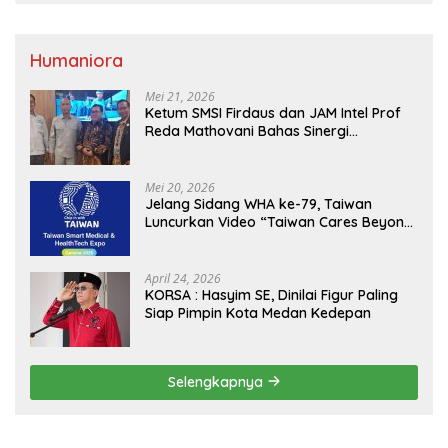
Humaniora
Mei 21, 2026
Ketum SMSI Firdaus dan JAM Intel Prof
Reda Mathovani Bahas Sinergi
Kejagung, ABPEDNAS dan SMSI
Sukseskan Jaga Desa dan Jaga Dapur
MBG, Perkuat Pengawasan Program
Mei 20, 2026
Pemerintah
Jelang Sidang WHA ke-79, Taiwan
Luncurkan Video “Taiwan Cares Beyond
Borders” Promosikan Inovasi Kesehatan
Global
April 24, 2026
KORSA : Hasyim SE, Dinilai Figur Paling
Siap Pimpin Kota Medan Kedepan
Selengkapnya