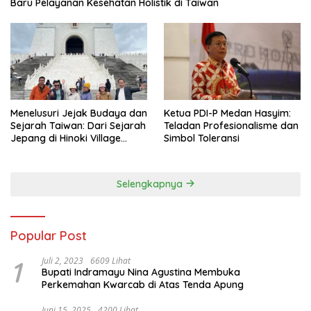
Baru Pelayanan Kesehatan Holistik di Taiwan
Menelusuri Jejak Budaya dan
Ketua PDI-P Medan Hasyim:
Sejarah Taiwan: Dari Sejarah
Teladan Profesionalisme dan
Jepang di Hinoki Village
Simbol Toleransi
hingga Mengenal Tokoh
Sejarah Chiang Kai-shek di
Memorial Hall
Selengkapnya
Popular Post
1
Juli 2, 2023
6609 Lihat
Bupati Indramayu Nina Agustina Membuka
Perkemahan Kwarcab di Atas Tenda Apung
Juni 15, 2025
4200 Lihat