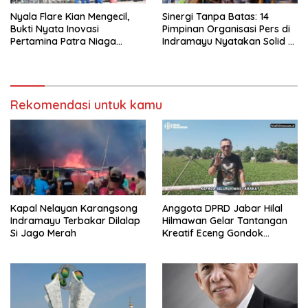
Nyala Flare Kian Mengecil,
Sinergi Tanpa Batas: 14
Bukti Nyata Inovasi
Pimpinan Organisasi Pers di
Pertamina Patra Niaga
Indramayu Nyatakan Solid di
Kilang Balongan Dukung Net
Bawah FKJI
Zero Emission 2060
Rekomendasi untuk kamu
Kapal Nelayan Karangsong
Anggota DPRD Jabar Hilal
Indramayu Terbakar Dilalap
Hilmawan Gelar Tantangan
Si Jago Merah
Kreatif Eceng Gondok
Waduk Bojongsari, Sediakan
Hadiah Rp10 Juta dan Modal
Usaha