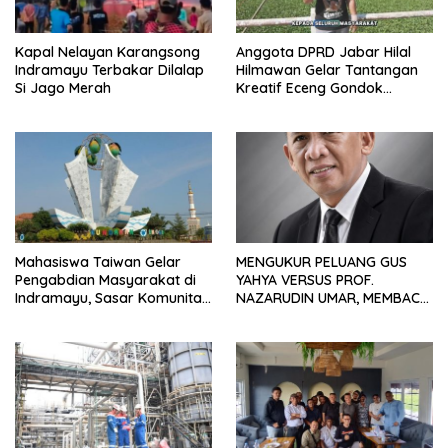
Kapal Nelayan Karangsong
Anggota DPRD Jabar Hilal
Indramayu Terbakar Dilalap
Hilmawan Gelar Tantangan
Si Jago Merah
Kreatif Eceng Gondok
Waduk Bojongsari, Sediakan
Hadiah Rp10 Juta dan Modal
Usaha
Mahasiswa Taiwan Gelar
MENGUKUR PELUANG GUS
Pengabdian Masyarakat di
YAHYA VERSUS PROF.
Indramayu, Sasar Komunitas
NAZARUDIN UMAR, MEMBACA
Pekerja Migran Indonesia
FAKTOR CAK IMIN