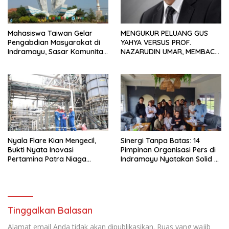
Mahasiswa Taiwan Gelar
MENGUKUR PELUANG GUS
Pengabdian Masyarakat di
YAHYA VERSUS PROF.
Indramayu, Sasar Komunitas
NAZARUDIN UMAR, MEMBACA
Pekerja Migran Indonesia
FAKTOR CAK IMIN
Nyala Flare Kian Mengecil,
Sinergi Tanpa Batas: 14
Bukti Nyata Inovasi
Pimpinan Organisasi Pers di
Pertamina Patra Niaga
Indramayu Nyatakan Solid di
Kilang Balongan Dukung Net
Bawah FKJI
Zero Emission 2060
Tinggalkan Balasan
Alamat email Anda tidak akan dipublikasikan.
Ruas yang wajib