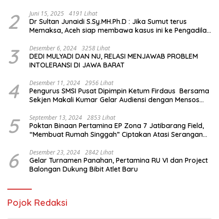
2
Juni 15, 2025
4191 Lihat
Dr Sultan Junaidi S.Sy.MH.Ph.D : Jika Sumut terus
Memaksa, Aceh siap membawa kasus ini ke Pengadilan
Internasional
3
Desember 6, 2024
3258 Lihat
DEDI MULYADI DAN NU, RELASI MENJAWAB PROBLEM
INTOLERANSI DI JAWA BARAT
4
Desember 11, 2024
2956 Lihat
Pengurus SMSI Pusat Dipimpin Ketum Firdaus Bersama
Sekjen Makali Kumar Gelar Audiensi dengan Mensos
Saifullah Yusuf
5
September 13, 2024
2853 Lihat
Poktan Binaan Pertamina EP Zona 7 Jatibarang Field,
“Membuat Rumah Singgah” Ciptakan Atasi Serangan
Hama Tikus
6
Desember 23, 2024
2842 Lihat
Gelar Turnamen Panahan, Pertamina RU VI dan Project
Balongan Dukung Bibit Atlet Baru
Pojok Redaksi