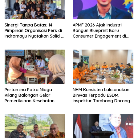
Sinergi Tanpa Batas: 14
APMF 2026 Ajak Industri
Pimpinan Organisasi Pers di
Bangun Blueprint Baru
Indramayu Nyatakan Solid di
Consumer Engagement di
Bawah FKJI
Tengah Perkembangan
Teknologi dan Perubahan
Perilaku Konsumen
Pertamina Patra Niaga
NHM Konsisten Laksanakan
Kilang Balongan Gelar
Binwas Terpadu ESDM,
Pemeriksaan Kesehatan
Inspektur Tambang Dorong
Rutin Bulanan Bagi Warga
Peningkatan Operasional
Sekitarnya
Menuju Beyond Compliance