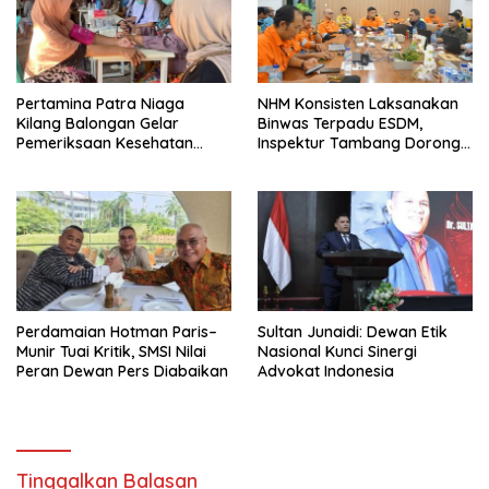
Pertamina Patra Niaga
NHM Konsisten Laksanakan
Kilang Balongan Gelar
Binwas Terpadu ESDM,
Pemeriksaan Kesehatan
Inspektur Tambang Dorong
Rutin Bulanan Bagi Warga
Peningkatan Operasional
Sekitarnya
Menuju Beyond Compliance
Perdamaian Hotman Paris–
Sultan Junaidi: Dewan Etik
Munir Tuai Kritik, SMSI Nilai
Nasional Kunci Sinergi
Peran Dewan Pers Diabaikan
Advokat Indonesia
Tinggalkan Balasan