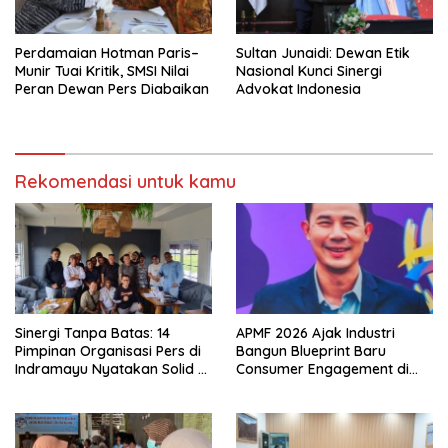
Perdamaian Hotman Paris–
Sultan Junaidi: Dewan Etik
Munir Tuai Kritik, SMSI Nilai
Nasional Kunci Sinergi
Peran Dewan Pers Diabaikan
Advokat Indonesia
Rekomendasi untuk kamu
Sinergi Tanpa Batas: 14
APMF 2026 Ajak Industri
Pimpinan Organisasi Pers di
Bangun Blueprint Baru
Indramayu Nyatakan Solid di
Consumer Engagement di
Bawah FKJI
Tengah Perkembangan
Teknologi dan Perubahan
Perilaku Konsumen