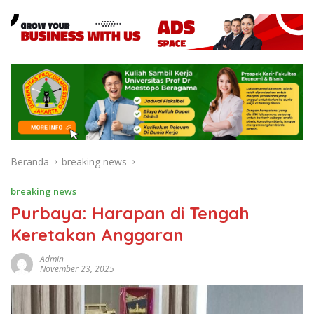
Beranda
breaking news
breaking news
Purbaya: Harapan di Tengah
Keretakan Anggaran
Admin
November 23, 2025