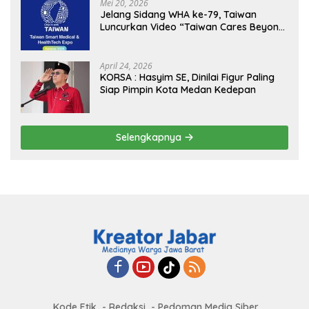
MBG, Perkuat Pengawasan Program
Mei 20, 2026
Pemerintah
Jelang Sidang WHA ke-79, Taiwan
Luncurkan Video “Taiwan Cares Beyond
Borders” Promosikan Inovasi Kesehatan
Global
April 24, 2026
KORSA : Hasyim SE, Dinilai Figur Paling
Siap Pimpin Kota Medan Kedepan
Selengkapnya
Kode Etik
Redaksi
Pedoman Media Siber