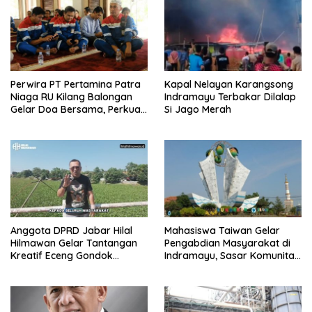
Perwira PT Pertamina Patra
Kapal Nelayan Karangsong
Niaga RU Kilang Balongan
Indramayu Terbakar Dilalap
Gelar Doa Bersama, Perkuat
Si Jago Merah
Integritas dan Keberkahan
Anggota DPRD Jabar Hilal
Mahasiswa Taiwan Gelar
Hilmawan Gelar Tantangan
Pengabdian Masyarakat di
Kreatif Eceng Gondok
Indramayu, Sasar Komunitas
Waduk Bojongsari, Sediakan
Pekerja Migran Indonesia
Hadiah Rp10 Juta dan Modal
Usaha