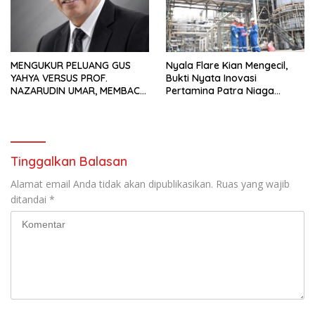
MENGUKUR PELUANG GUS
Nyala Flare Kian Mengecil,
YAHYA VERSUS PROF.
Bukti Nyata Inovasi
NAZARUDIN UMAR, MEMBACA
Pertamina Patra Niaga
FAKTOR CAK IMIN
Kilang Balongan Dukung Net
Zero Emission 2060
Tinggalkan Balasan
Alamat email Anda tidak akan dipublikasikan.
Ruas yang wajib
ditandai
*