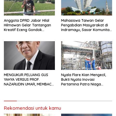
Anggota DPRD Jabar Hilal
Mahasiswa Taiwan Gelar
Hilmawan Gelar Tantangan
Pengabdian Masyarakat di
Kreatif Eceng Gondok
Indramayu, Sasar Komunitas
Waduk Bojongsari, Sediakan
Pekerja Migran Indonesia
Hadiah Rp10 Juta dan Modal
Usaha
MENGUKUR PELUANG GUS
Nyala Flare Kian Mengecil,
YAHYA VERSUS PROF.
Bukti Nyata Inovasi
NAZARUDIN UMAR, MEMBACA
Pertamina Patra Niaga
FAKTOR CAK IMIN
Kilang Balongan Dukung Net
Zero Emission 2060
Rekomendasi untuk kamu