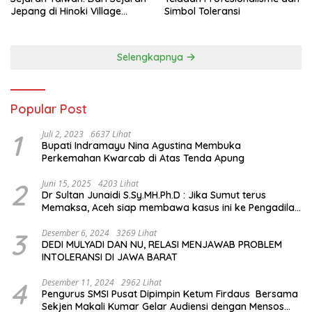
Jepang di Hinoki Village
Simbol Toleransi
hingga Mengenal Tokoh
Sejarah Chiang Kai-shek di
Memorial Hall
Selengkapnya
Popular Post
1
Juli 2, 2023
6637 Lihat
Bupati Indramayu Nina Agustina Membuka
Perkemahan Kwarcab di Atas Tenda Apung
2
Juni 15, 2025
4203 Lihat
Dr Sultan Junaidi S.Sy.MH.Ph.D : Jika Sumut terus
Memaksa, Aceh siap membawa kasus ini ke Pengadilan
Internasional
3
Desember 6, 2024
3269 Lihat
DEDI MULYADI DAN NU, RELASI MENJAWAB PROBLEM
INTOLERANSI DI JAWA BARAT
4
Desember 11, 2024
2962 Lihat
Pengurus SMSI Pusat Dipimpin Ketum Firdaus Bersama
Sekjen Makali Kumar Gelar Audiensi dengan Mensos