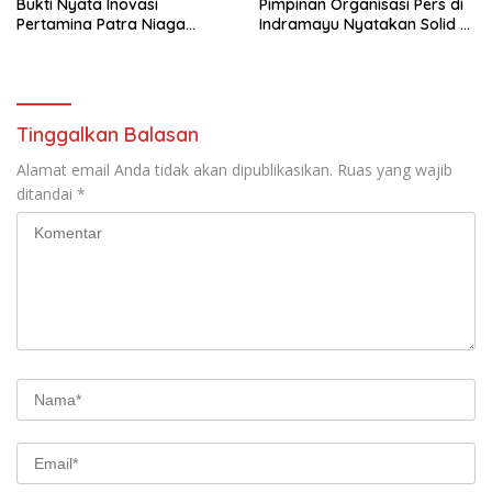
Bukti Nyata Inovasi
Pimpinan Organisasi Pers di
Pertamina Patra Niaga
Indramayu Nyatakan Solid di
Kilang Balongan Dukung Net
Bawah FKJI
Zero Emission 2060
Tinggalkan Balasan
Alamat email Anda tidak akan dipublikasikan.
Ruas yang wajib
ditandai
*