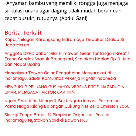
“Anyaman bambu yang memiliki rongga juga menjaga
sirkulasi udara agar daging tidak mudah berair dan
cepat busuk”, tutupnya. (Abdul Gani)
Berita Terkait
Kapal Nelayan Karangsong Indramayu Terbakar Dilalap Si
Jago Merah
Anggota DPRD Jabar Hilal Hilmawan Gelar Tantangan Kreatif
Eceng Gondok Waduk Bojongsari, Sediakan Hadiah Rp10 Juta
dan Modal Usaha
Mahasiswa Taiwan Gelar Pengabdian Masyarakat di
Indramayu, Sasar Komunitas Pekerja Migran Indonesia
MENGUKUR PELUANG GUS YAHYA VERSUS PROF. NAZARUDIN
UMAR, MEMBACA FAKTOR CAK IMIN
Nyala Flare Kian Mengecil, Bukti Nyata Inovasi Pertamina
Patra Niaga Kilang Balongan Dukung Net Zero Emission 2060
Sinergi Tanpa Batas: 14 Pimpinan Organisasi Pers di
Indramayu Nyatakan Solid di Bawah FKJI