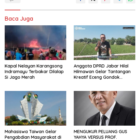
Baca Juga
Kapal Nelayan Karangsong
Anggota DPRD Jabar Hilal
Indramayu Terbakar Dilalap
Hilmawan Gelar Tantangan
Si Jago Merah
Kreatif Eceng Gondok
Waduk Bojongsari, Sediakan
Hadiah Rp10 Juta dan Modal
Usaha
Mahasiswa Taiwan Gelar
MENGUKUR PELUANG GUS
Pengabdian Masyarakat di
YAHYA VERSUS PROF.