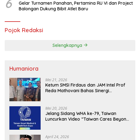
6
Gelar Turnamen Panahan, Pertamina RU VI dan Project
Balongan Dukung Bibit Atlet Baru
Pojok Redaksi
Selengkapnya
Humaniora
Mei 21, 2026
Ketum SMSI Firdaus dan JAM Intel Prof
Reda Mathovani Bahas Sinergi
Kejagung, ABPEDNAS dan SMSI
Sukseskan Jaga Desa dan Jaga Dapur
MBG, Perkuat Pengawasan Program
Mei 20, 2026
Pemerintah
Jelang Sidang WHA ke-79, Taiwan
Luncurkan Video “Taiwan Cares Beyond
Borders” Promosikan Inovasi Kesehatan
Global
April 24, 2026