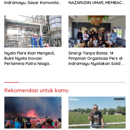
Indramayu, Sasar Komunitas
NAZARUDIN UMAR, MEMBACA
Pekerja Migran Indonesia
FAKTOR CAK IMIN
Nyala Flare Kian Mengecil,
Sinergi Tanpa Batas: 14
Bukti Nyata Inovasi
Pimpinan Organisasi Pers di
Pertamina Patra Niaga
Indramayu Nyatakan Solid di
Kilang Balongan Dukung Net
Bawah FKJI
Zero Emission 2060
Rekomendasi untuk kamu