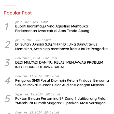
Popular Post
1
Juli 2, 2023
6612 Lihat
Bupati Indramayu Nina Agustina Membuka
Perkemahan Kwarcab di Atas Tenda Apung
2
Juni 15, 2025
4201 Lihat
Dr Sultan Junaidi S.Sy.MH.Ph.D : Jika Sumut terus
Memaksa, Aceh siap membawa kasus ini ke Pengadilan
Internasional
3
Desember 6, 2024
3265 Lihat
DEDI MULYADI DAN NU, RELASI MENJAWAB PROBLEM
INTOLERANSI DI JAWA BARAT
4
Desember 11, 2024
2960 Lihat
Pengurus SMSI Pusat Dipimpin Ketum Firdaus Bersama
Sekjen Makali Kumar Gelar Audiensi dengan Mensos
Saifullah Yusuf
5
September 13, 2024
2860 Lihat
Poktan Binaan Pertamina EP Zona 7 Jatibarang Field,
“Membuat Rumah Singgah” Ciptakan Atasi Serangan
Hama Tikus
Desember 23, 2024
2845 Lihat