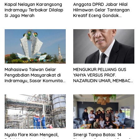
Kapal Nelayan Karangsong
Anggota DPRD Jabar Hilal
Indramayu Terbakar Dilalap
Hilmawan Gelar Tantangan
Si Jago Merah
Kreatif Eceng Gondok
Waduk Bojongsari, Sediakan
Hadiah Rp10 Juta dan Modal
Usaha
Mahasiswa Taiwan Gelar
MENGUKUR PELUANG GUS
Pengabdian Masyarakat di
YAHYA VERSUS PROF.
Indramayu, Sasar Komunitas
NAZARUDIN UMAR, MEMBACA
Pekerja Migran Indonesia
FAKTOR CAK IMIN
Nyala Flare Kian Mengecil,
Sinergi Tanpa Batas: 14