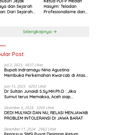
lusuri Jejak
Ketua PDI-P Medan
ya dan Sejarah
Hasyim: Teladan
an: Dari Sejarah
Profesionalisme dan
ng di Hinoki
Simbol Toleransi
age hingga
genal Tokoh
Selengkapnya
rah Chiang Kai-
 di Memorial Hall
ular Post
Juli 2, 2023
6637 Lihat
Bupati Indramayu Nina Agustina
Membuka Perkemahan Kwarcab di Atas
Tenda Apung
Juni 15, 2025
4203 Lihat
Dr Sultan Junaidi S.Sy.MH.Ph.D : Jika
Sumut terus Memaksa, Aceh siap
membawa kasus ini ke Pengadilan
Internasional
Desember 6, 2024
3269 Lihat
DEDI MULYADI DAN NU, RELASI MENJAWAB
PROBLEM INTOLERANSI DI JAWA BARAT
Desember 11, 2024
2962 Lihat
Pengurus SMSI Pusat Dipimpin Ketum