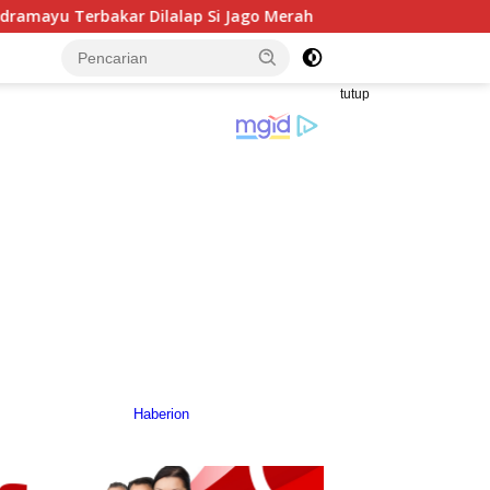
p Si Jago Merah
Anggota DPRD Jabar Hilal Hilmawan G
tutup