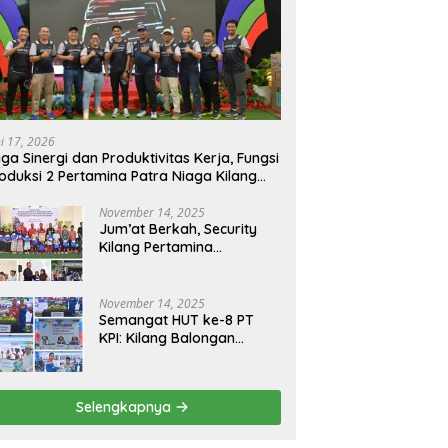
ni 17, 2026
ga Sinergi dan Produktivitas Kerja, Fungsi
oduksi 2 Pertamina Patra Niaga Kilang
longan Gelar Olahraga Bersama
November 14, 2025
Jum’at Berkah, Security
Kilang Pertamina
Balongan Santuni 50 anak
Yatim
November 14, 2025
Semangat HUT ke-8 PT
KPI: Kilang Balongan
Teguhkan Komitmen
Ketahanan Energi dan
Berbagi Bersama
Selengkapnya
Penyandang Disabilitas
dan Yayasan Pendidikan