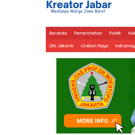
Beranda
Pemerintahan
Politik
Hu
DKI Jakarta
Cirebon Raya
Indramay