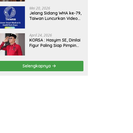
Kejagung, ABPEDNAS dan
SMSI Sukseskan Jaga
Mei 20, 2026
Desa dan Jaga Dapur
Jelang Sidang WHA ke-79,
MBG, Perkuat Pengawasan
Taiwan Luncurkan Video
Program Pemerintah
“Taiwan Cares Beyond
Borders” Promosikan
Inovasi Kesehatan Global
April 24, 2026
KORSA : Hasyim SE, Dinilai
Figur Paling Siap Pimpin
Kota Medan Kedepan
Selengkapnya