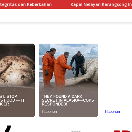
n
Kapal Nelayan Karangsong Indramayu Terbakar Dilala