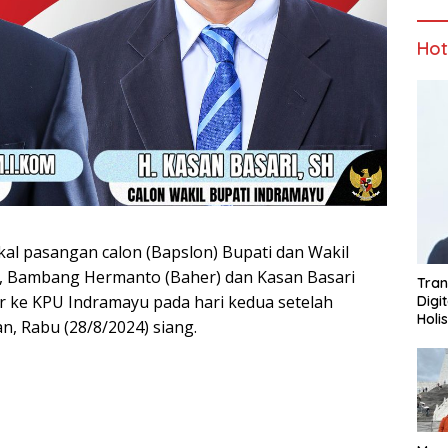
Ho
l pasangan calon (Bapslon) Bupati dan Wakil
, Bambang Hermanto (Baher) dan Kasan Basari
Tran
r ke KPU Indramayu pada hari kedua setelah
Digi
Holi
n, Rabu (28/8/2024) siang.