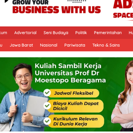
kum
Advertorial
Seni Budaya
Politik
Pemerintahan
H
u
Jawa Barat
Nasional
Pariwisata
Tekno & Sains