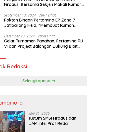
Firdaus Bersama Sekjen Makali Kumar
Gelar Audiensi dengan Mensos Saifullah
Yusuf
September 13, 2024
2861 Lihat
Poktan Binaan Pertamina EP Zona 7
Jatibarang Field, “Membuat Rumah
Singgah” Ciptakan Atasi Serangan Hama
Tikus
Desember 23, 2024
2850 Lihat
Gelar Turnamen Panahan, Pertamina RU
VI dan Project Balongan Dukung Bibit
Atlet Baru
ok Redaksi
Selengkapnya
umaniora
Mei 21, 2026
Ketum SMSI Firdaus dan
JAM Intel Prof Reda
Mathovani Bahas Sinergi