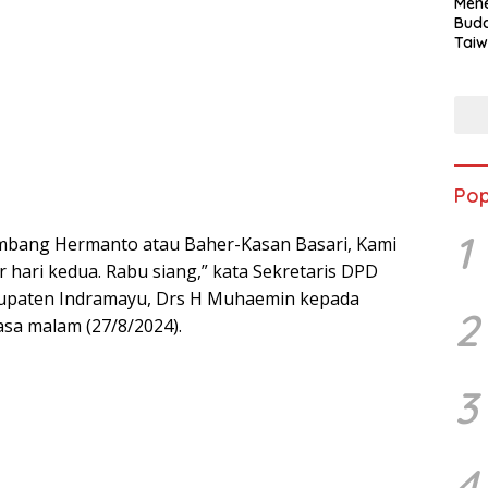
Mene
Buda
Taiw
Jepa
Vill
Men
Seja
shek
Pop
1
ambang Hermanto atau Baher-Kasan Basari, Kami
 hari kedua. Rabu siang,” kata Sekretaris DPD
bupaten Indramayu, Drs H Muhaemin kepada
2
lasa malam (27/8/2024).
3
4