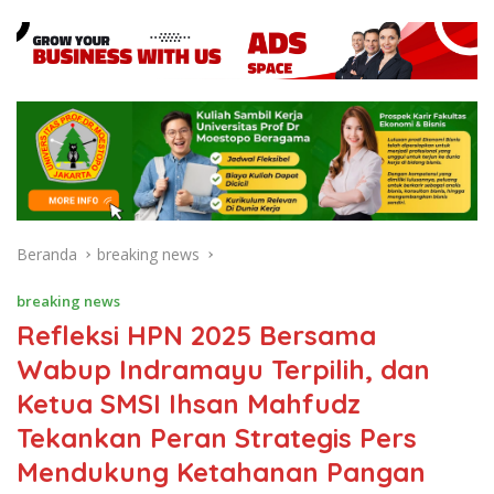
Beranda
breaking news
breaking news
Refleksi HPN 2025 Bersama
Wabup Indramayu Terpilih, dan
Ketua SMSI Ihsan Mahfudz
Tekankan Peran Strategis Pers
Mendukung Ketahanan Pangan