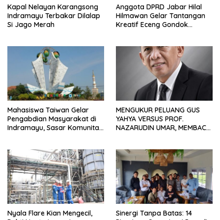
Kapal Nelayan Karangsong
Anggota DPRD Jabar Hilal
Indramayu Terbakar Dilalap
Hilmawan Gelar Tantangan
Si Jago Merah
Kreatif Eceng Gondok
Waduk Bojongsari, Sediakan
Hadiah Rp10 Juta dan Modal
Usaha
Mahasiswa Taiwan Gelar
MENGUKUR PELUANG GUS
Pengabdian Masyarakat di
YAHYA VERSUS PROF.
Indramayu, Sasar Komunitas
NAZARUDIN UMAR, MEMBACA
Pekerja Migran Indonesia
FAKTOR CAK IMIN
Nyala Flare Kian Mengecil,
Sinergi Tanpa Batas: 14