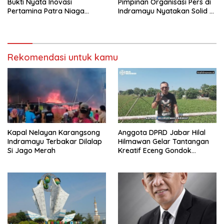
Bukti Nyata Inovasi
Pimpinan Organisasi Pers di
Pertamina Patra Niaga
Indramayu Nyatakan Solid di
Kilang Balongan Dukung Net
Bawah FKJI
Zero Emission 2060
Rekomendasi untuk kamu
Kapal Nelayan Karangsong
Anggota DPRD Jabar Hilal
Indramayu Terbakar Dilalap
Hilmawan Gelar Tantangan
Si Jago Merah
Kreatif Eceng Gondok
Waduk Bojongsari, Sediakan
Hadiah Rp10 Juta dan Modal
Usaha