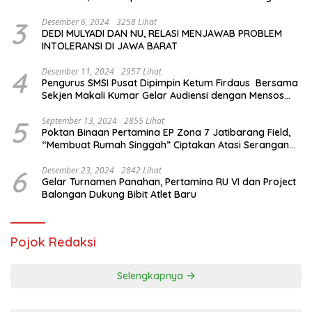
Internasional
3
Desember 6, 2024
3258 Lihat
DEDI MULYADI DAN NU, RELASI MENJAWAB PROBLEM
INTOLERANSI DI JAWA BARAT
4
Desember 11, 2024
2957 Lihat
Pengurus SMSI Pusat Dipimpin Ketum Firdaus Bersama
Sekjen Makali Kumar Gelar Audiensi dengan Mensos
Saifullah Yusuf
5
September 13, 2024
2855 Lihat
Poktan Binaan Pertamina EP Zona 7 Jatibarang Field,
“Membuat Rumah Singgah” Ciptakan Atasi Serangan
Hama Tikus
6
Desember 23, 2024
2842 Lihat
Gelar Turnamen Panahan, Pertamina RU VI dan Project
Balongan Dukung Bibit Atlet Baru
Pojok Redaksi
Selengkapnya