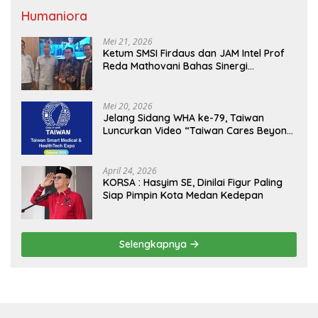
Humaniora
Mei 21, 2026
Ketum SMSI Firdaus dan JAM Intel Prof
Reda Mathovani Bahas Sinergi
Kejagung, ABPEDNAS dan SMSI
Sukseskan Jaga Desa dan Jaga Dapur
MBG, Perkuat Pengawasan Program
Mei 20, 2026
Pemerintah
Jelang Sidang WHA ke-79, Taiwan
Luncurkan Video “Taiwan Cares Beyond
Borders” Promosikan Inovasi Kesehatan
Global
April 24, 2026
KORSA : Hasyim SE, Dinilai Figur Paling
Siap Pimpin Kota Medan Kedepan
Selengkapnya