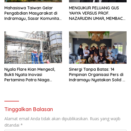
Mahasiswa Taiwan Gelar
MENGUKUR PELUANG GUS
Pengabdian Masyarakat di
YAHYA VERSUS PROF.
Indramayu, Sasar Komunitas
NAZARUDIN UMAR, MEMBACA
Pekerja Migran Indonesia
FAKTOR CAK IMIN
Nyala Flare Kian Mengecil,
Sinergi Tanpa Batas: 14
Bukti Nyata Inovasi
Pimpinan Organisasi Pers di
Pertamina Patra Niaga
Indramayu Nyatakan Solid di
Kilang Balongan Dukung Net
Bawah FKJI
Zero Emission 2060
Tinggalkan Balasan
Alamat email Anda tidak akan dipublikasikan.
Ruas yang wajib
ditandai
*