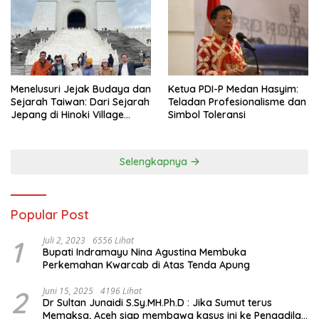
Menelusuri Jejak Budaya dan
Ketua PDI-P Medan Hasyim:
Sejarah Taiwan: Dari Sejarah
Teladan Profesionalisme dan
Jepang di Hinoki Village
Simbol Toleransi
hingga Mengenal Tokoh
Sejarah Chiang Kai-shek di
Memorial Hall
Selengkapnya
Popular Post
1
Juli 2, 2023
6556 Lihat
Bupati Indramayu Nina Agustina Membuka
Perkemahan Kwarcab di Atas Tenda Apung
2
Juni 15, 2025
4196 Lihat
Dr Sultan Junaidi S.Sy.MH.Ph.D : Jika Sumut terus
Memaksa, Aceh siap membawa kasus ini ke Pengadilan