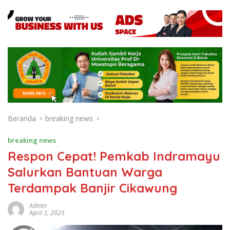
Beranda
breaking news
breaking news
Respon Cepat! Pemkab Indramayu
Salurkan Bantuan Warga
Terdampak Banjir Cikawung
Admin
April 3, 2025