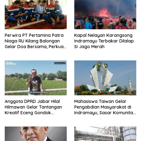
Perwira PT Pertamina Patra
Kapal Nelayan Karangsong
Niaga RU Kilang Balongan
Indramayu Terbakar Dilalap
Gelar Doa Bersama, Perkuat
Si Jago Merah
Integritas dan Keberkahan
Anggota DPRD Jabar Hilal
Mahasiswa Taiwan Gelar
Hilmawan Gelar Tantangan
Pengabdian Masyarakat di
Kreatif Eceng Gondok
Indramayu, Sasar Komunitas
Waduk Bojongsari, Sediakan
Pekerja Migran Indonesia
Hadiah Rp10 Juta dan Modal
Usaha