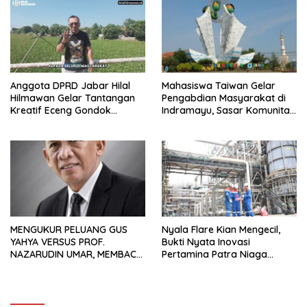
Anggota DPRD Jabar Hilal
Mahasiswa Taiwan Gelar
Hilmawan Gelar Tantangan
Pengabdian Masyarakat di
Kreatif Eceng Gondok
Indramayu, Sasar Komunitas
Waduk Bojongsari, Sediakan
Pekerja Migran Indonesia
Hadiah Rp10 Juta dan Modal
Usaha
MENGUKUR PELUANG GUS
Nyala Flare Kian Mengecil,
YAHYA VERSUS PROF.
Bukti Nyata Inovasi
NAZARUDIN UMAR, MEMBACA
Pertamina Patra Niaga
FAKTOR CAK IMIN
Kilang Balongan Dukung Net
Zero Emission 2060