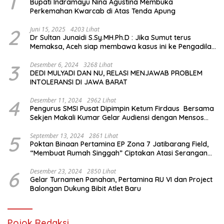
1
Bupati Indramayu Nina Agustina Membuka
Perkemahan Kwarcab di Atas Tenda Apung
2
Juni 15, 2025
4203 Lihat
Dr Sultan Junaidi S.Sy.MH.Ph.D : Jika Sumut terus
Memaksa, Aceh siap membawa kasus ini ke Pengadilan
Internasional
3
Desember 6, 2024
3268 Lihat
DEDI MULYADI DAN NU, RELASI MENJAWAB PROBLEM
INTOLERANSI DI JAWA BARAT
4
Desember 11, 2024
2962 Lihat
Pengurus SMSI Pusat Dipimpin Ketum Firdaus Bersama
Sekjen Makali Kumar Gelar Audiensi dengan Mensos
Saifullah Yusuf
5
September 13, 2024
2861 Lihat
Poktan Binaan Pertamina EP Zona 7 Jatibarang Field,
“Membuat Rumah Singgah” Ciptakan Atasi Serangan
Hama Tikus
6
Desember 23, 2024
2850 Lihat
Gelar Turnamen Panahan, Pertamina RU VI dan Project
Balongan Dukung Bibit Atlet Baru
Pojok Redaksi