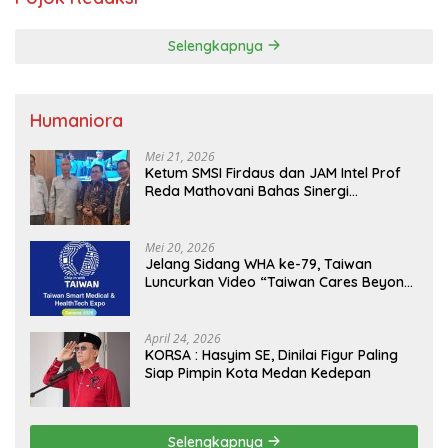
Selengkapnya
Humaniora
Mei 21, 2026
Ketum SMSI Firdaus dan JAM Intel Prof
Reda Mathovani Bahas Sinergi
Kejagung, ABPEDNAS dan SMSI
Sukseskan Jaga Desa dan Jaga Dapur
MBG, Perkuat Pengawasan Program
Mei 20, 2026
Pemerintah
Jelang Sidang WHA ke-79, Taiwan
Luncurkan Video “Taiwan Cares Beyond
Borders” Promosikan Inovasi Kesehatan
Global
April 24, 2026
KORSA : Hasyim SE, Dinilai Figur Paling
Siap Pimpin Kota Medan Kedepan
Selengkapnya