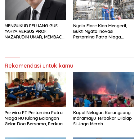
MENGUKUR PELUANG GUS
Nyala Flare Kian Mengecil,
YAHYA VERSUS PROF.
Bukti Nyata Inovasi
NAZARUDIN UMAR, MEMBACA
Pertamina Patra Niaga
FAKTOR CAK IMIN
Kilang Balongan Dukung Net
Zero Emission 2060
Rekomendasi untuk kamu
Perwira PT Pertamina Patra
Kapal Nelayan Karangsong
Niaga RU Kilang Balongan
Indramayu Terbakar Dilalap
Gelar Doa Bersama, Perkuat
Si Jago Merah
Integritas dan Keberkahan