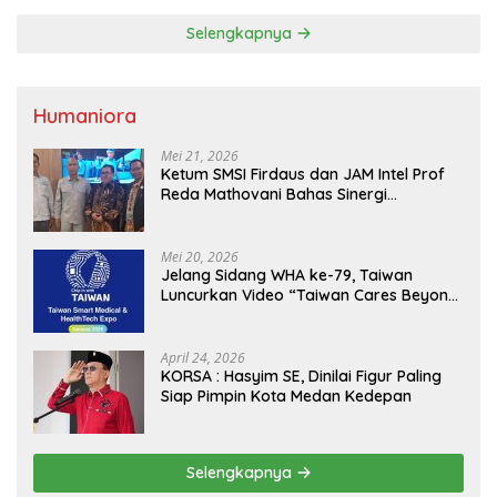
Selengkapnya
Humaniora
Mei 21, 2026
Ketum SMSI Firdaus dan JAM Intel Prof
Reda Mathovani Bahas Sinergi
Kejagung, ABPEDNAS dan SMSI
Sukseskan Jaga Desa dan Jaga Dapur
MBG, Perkuat Pengawasan Program
Mei 20, 2026
Pemerintah
Jelang Sidang WHA ke-79, Taiwan
Luncurkan Video “Taiwan Cares Beyond
Borders” Promosikan Inovasi Kesehatan
Global
April 24, 2026
KORSA : Hasyim SE, Dinilai Figur Paling
Siap Pimpin Kota Medan Kedepan
Selengkapnya