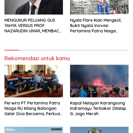
MENGUKUR PELUANG GUS
Nyala Flare Kian Mengecil,
YAHYA VERSUS PROF.
Bukti Nyata Inovasi
NAZARUDIN UMAR, MEMBACA
Pertamina Patra Niaga
FAKTOR CAK IMIN
Kilang Balongan Dukung Net
Zero Emission 2060
Rekomendasi untuk kamu
Perwira PT Pertamina Patra
Kapal Nelayan Karangsong
Niaga RU Kilang Balongan
Indramayu Terbakar Dilalap
Gelar Doa Bersama, Perkuat
Si Jago Merah
Integritas dan Keberkahan