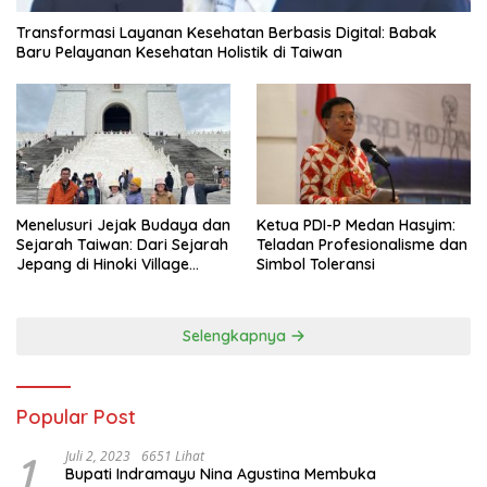
Transformasi Layanan Kesehatan Berbasis Digital: Babak
Baru Pelayanan Kesehatan Holistik di Taiwan
Menelusuri Jejak Budaya dan
Ketua PDI-P Medan Hasyim:
Sejarah Taiwan: Dari Sejarah
Teladan Profesionalisme dan
Jepang di Hinoki Village
Simbol Toleransi
hingga Mengenal Tokoh
Sejarah Chiang Kai-shek di
Memorial Hall
Selengkapnya
Popular Post
1
Juli 2, 2023
6651 Lihat
Bupati Indramayu Nina Agustina Membuka