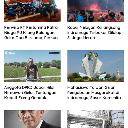
Perwira PT Pertamina Patra
Kapal Nelayan Karangsong
Niaga RU Kilang Balongan
Indramayu Terbakar Dilalap
Gelar Doa Bersama, Perkuat
Si Jago Merah
Integritas dan Keberkahan
Anggota DPRD Jabar Hilal
Mahasiswa Taiwan Gelar
Hilmawan Gelar Tantangan
Pengabdian Masyarakat di
Kreatif Eceng Gondok
Indramayu, Sasar Komunitas
Waduk Bojongsari, Sediakan
Pekerja Migran Indonesia
Hadiah Rp10 Juta dan Modal
Usaha