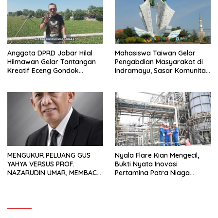
Anggota DPRD Jabar Hilal
Mahasiswa Taiwan Gelar
Hilmawan Gelar Tantangan
Pengabdian Masyarakat di
Kreatif Eceng Gondok
Indramayu, Sasar Komunitas
Waduk Bojongsari, Sediakan
Pekerja Migran Indonesia
Hadiah Rp10 Juta dan Modal
Usaha
MENGUKUR PELUANG GUS
Nyala Flare Kian Mengecil,
YAHYA VERSUS PROF.
Bukti Nyata Inovasi
NAZARUDIN UMAR, MEMBACA
Pertamina Patra Niaga
FAKTOR CAK IMIN
Kilang Balongan Dukung Net
Zero Emission 2060