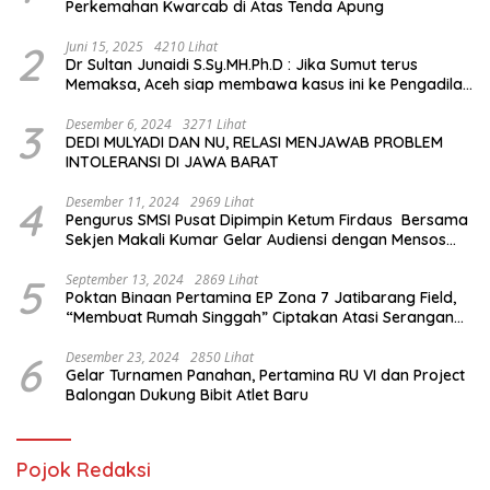
Perkemahan Kwarcab di Atas Tenda Apung
2
Juni 15, 2025
4210 Lihat
Dr Sultan Junaidi S.Sy.MH.Ph.D : Jika Sumut terus
Memaksa, Aceh siap membawa kasus ini ke Pengadilan
Internasional
3
Desember 6, 2024
3271 Lihat
DEDI MULYADI DAN NU, RELASI MENJAWAB PROBLEM
INTOLERANSI DI JAWA BARAT
4
Desember 11, 2024
2969 Lihat
Pengurus SMSI Pusat Dipimpin Ketum Firdaus Bersama
Sekjen Makali Kumar Gelar Audiensi dengan Mensos
Saifullah Yusuf
5
September 13, 2024
2869 Lihat
Poktan Binaan Pertamina EP Zona 7 Jatibarang Field,
“Membuat Rumah Singgah” Ciptakan Atasi Serangan
Hama Tikus
6
Desember 23, 2024
2850 Lihat
Gelar Turnamen Panahan, Pertamina RU VI dan Project
Balongan Dukung Bibit Atlet Baru
Pojok Redaksi