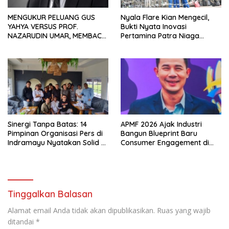
MENGUKUR PELUANG GUS
Nyala Flare Kian Mengecil,
YAHYA VERSUS PROF.
Bukti Nyata Inovasi
NAZARUDIN UMAR, MEMBACA
Pertamina Patra Niaga
FAKTOR CAK IMIN
Kilang Balongan Dukung Net
Zero Emission 2060
Sinergi Tanpa Batas: 14
APMF 2026 Ajak Industri
Pimpinan Organisasi Pers di
Bangun Blueprint Baru
Indramayu Nyatakan Solid di
Consumer Engagement di
Bawah FKJI
Tengah Perkembangan
Teknologi dan Perubahan
Perilaku Konsumen
Tinggalkan Balasan
Alamat email Anda tidak akan dipublikasikan.
Ruas yang wajib
ditandai
*