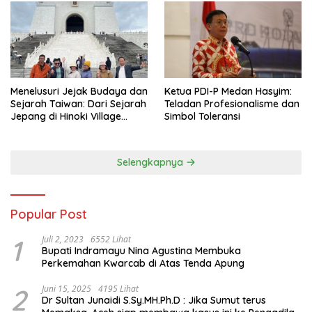
Menelusuri Jejak Budaya dan
Ketua PDI-P Medan Hasyim:
Sejarah Taiwan: Dari Sejarah
Teladan Profesionalisme dan
Jepang di Hinoki Village
Simbol Toleransi
hingga Mengenal Tokoh
Sejarah Chiang Kai-shek di
Memorial Hall
Selengkapnya
Popular Post
1
Juli 2, 2023
6552 Lihat
Bupati Indramayu Nina Agustina Membuka
Perkemahan Kwarcab di Atas Tenda Apung
2
Juni 15, 2025
4195 Lihat
Dr Sultan Junaidi S.Sy.MH.Ph.D : Jika Sumut terus