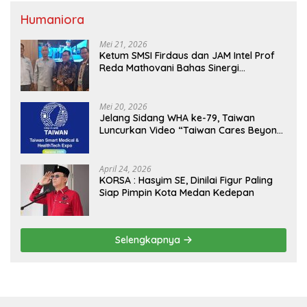
Humaniora
Mei 21, 2026
Ketum SMSI Firdaus dan JAM Intel Prof
Reda Mathovani Bahas Sinergi
Kejagung, ABPEDNAS dan SMSI
Sukseskan Jaga Desa dan Jaga Dapur
MBG, Perkuat Pengawasan Program
Mei 20, 2026
Pemerintah
Jelang Sidang WHA ke-79, Taiwan
Luncurkan Video “Taiwan Cares Beyond
Borders” Promosikan Inovasi Kesehatan
Global
April 24, 2026
KORSA : Hasyim SE, Dinilai Figur Paling
Siap Pimpin Kota Medan Kedepan
Selengkapnya