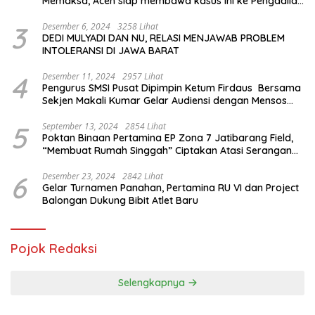
Memaksa, Aceh siap membawa kasus ini ke Pengadilan
Internasional
3
Desember 6, 2024
3258 Lihat
DEDI MULYADI DAN NU, RELASI MENJAWAB PROBLEM
INTOLERANSI DI JAWA BARAT
4
Desember 11, 2024
2957 Lihat
Pengurus SMSI Pusat Dipimpin Ketum Firdaus Bersama
Sekjen Makali Kumar Gelar Audiensi dengan Mensos
Saifullah Yusuf
5
September 13, 2024
2854 Lihat
Poktan Binaan Pertamina EP Zona 7 Jatibarang Field,
“Membuat Rumah Singgah” Ciptakan Atasi Serangan
Hama Tikus
6
Desember 23, 2024
2842 Lihat
Gelar Turnamen Panahan, Pertamina RU VI dan Project
Balongan Dukung Bibit Atlet Baru
Pojok Redaksi
Selengkapnya