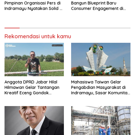
Pimpinan Organisasi Pers di
Bangun Blueprint Baru
Indramayu Nyatakan Solid di
Consumer Engagement di
Bawah FKJI
Tengah Perkembangan
Teknologi dan Perubahan
Perilaku Konsumen
Rekomendasi untuk kamu
Anggota DPRD Jabar Hilal
Mahasiswa Taiwan Gelar
Hilmawan Gelar Tantangan
Pengabdian Masyarakat di
Kreatif Eceng Gondok
Indramayu, Sasar Komunitas
Waduk Bojongsari, Sediakan
Pekerja Migran Indonesia
Hadiah Rp10 Juta dan Modal
Usaha