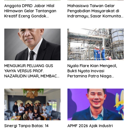
Anggota DPRD Jabar Hilal
Mahasiswa Taiwan Gelar
Hilmawan Gelar Tantangan
Pengabdian Masyarakat di
Kreatif Eceng Gondok
Indramayu, Sasar Komunitas
Waduk Bojongsari, Sediakan
Pekerja Migran Indonesia
Hadiah Rp10 Juta dan Modal
Usaha
MENGUKUR PELUANG GUS
Nyala Flare Kian Mengecil,
YAHYA VERSUS PROF.
Bukti Nyata Inovasi
NAZARUDIN UMAR, MEMBACA
Pertamina Patra Niaga
FAKTOR CAK IMIN
Kilang Balongan Dukung Net
Zero Emission 2060
Sinergi Tanpa Batas: 14
APMF 2026 Ajak Industri