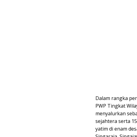
Dalam rangka per
PWP Tingkat Wila
menyalurkan seba
sejahtera serta 1
yatim di enam des
Singaraja, Singaj