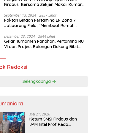
Firdaus Bersama Sekjen Makali Kumar
Gelar Audiensi dengan Mensos Saifullah
Yusuf
September 13, 2024
2857 Lihat
Poktan Binaan Pertamina EP Zona 7
Jatibarang Field, “Membuat Rumah
Singgah” Ciptakan Atasi Serangan Hama
Tikus
Desember 23, 2024
2844 Lihat
Gelar Turnamen Panahan, Pertamina RU
VI dan Project Balongan Dukung Bibit
Atlet Baru
ok Redaksi
Selengkapnya
umaniora
Mei 21, 2026
Ketum SMSI Firdaus dan
JAM Intel Prof Reda
Mathovani Bahas Sinergi