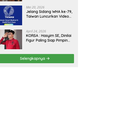
Kejagung, ABPEDNAS dan
SMSI Sukseskan Jaga
Mei 20, 2026
Desa dan Jaga Dapur
Jelang Sidang WHA ke-79,
MBG, Perkuat Pengawasan
Taiwan Luncurkan Video
Program Pemerintah
“Taiwan Cares Beyond
Borders” Promosikan
Inovasi Kesehatan Global
April 24, 2026
KORSA : Hasyim SE, Dinilai
Figur Paling Siap Pimpin
Kota Medan Kedepan
Selengkapnya