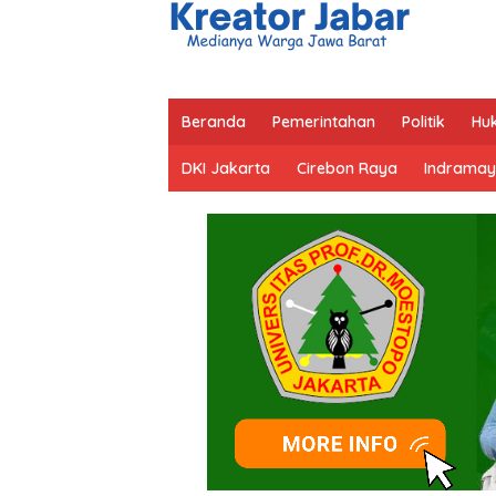
Beranda
Pemerintahan
Politik
Hu
DKI Jakarta
Cirebon Raya
Indramay