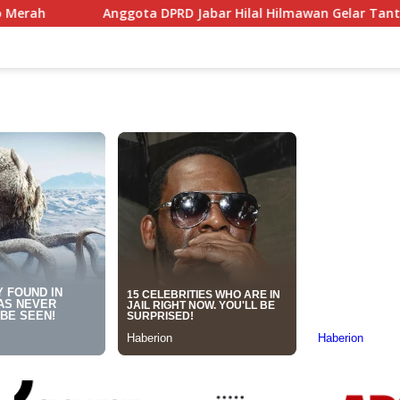
 DPRD Jabar Hilal Hilmawan Gelar Tantangan Kreatif Eceng Go