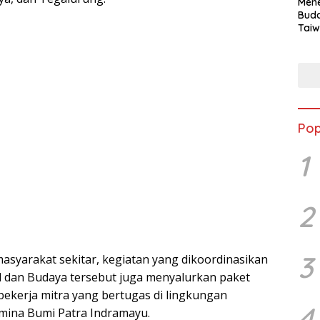
Mene
Buda
Taiw
Jepa
Vill
Men
Seja
shek
Pop
1
2
3
asyarakat sekitar, kegiatan yang dikoordinasikan
l dan Budaya tersebut juga menyalurkan paket
ekerja mitra yang bertugas di lingkungan
4
ina Bumi Patra Indramayu.