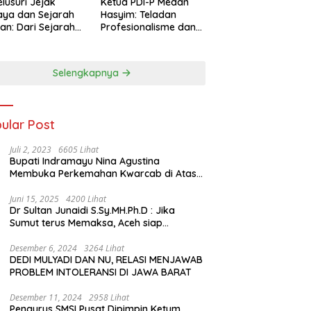
lusuri Jejak
Ketua PDI-P Medan
ya dan Sejarah
Hasyim: Teladan
an: Dari Sejarah
Profesionalisme dan
ng di Hinoki
Simbol Toleransi
age hingga
genal Tokoh
Selengkapnya
rah Chiang Kai-
 di Memorial Hall
ular Post
Juli 2, 2023
6605 Lihat
Bupati Indramayu Nina Agustina
Membuka Perkemahan Kwarcab di Atas
Tenda Apung
Juni 15, 2025
4200 Lihat
Dr Sultan Junaidi S.Sy.MH.Ph.D : Jika
Sumut terus Memaksa, Aceh siap
membawa kasus ini ke Pengadilan
Internasional
Desember 6, 2024
3264 Lihat
DEDI MULYADI DAN NU, RELASI MENJAWAB
PROBLEM INTOLERANSI DI JAWA BARAT
Desember 11, 2024
2958 Lihat
Pengurus SMSI Pusat Dipimpin Ketum