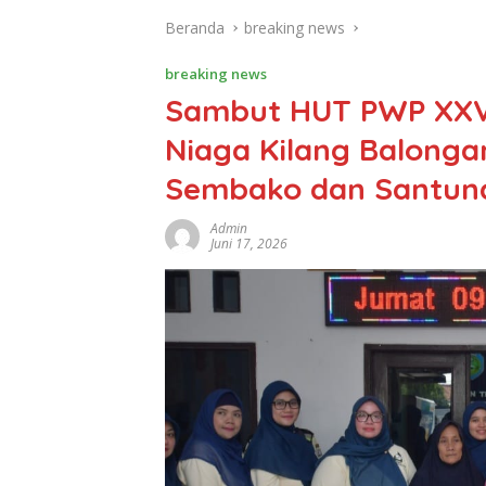
Beranda
breaking news
breaking news
Sambut HUT PWP XXVI
Niaga Kilang Balonga
Sembako dan Santun
Admin
Juni 17, 2026