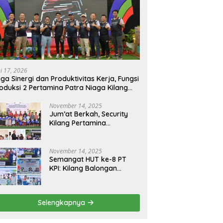
ni 17, 2026
ga Sinergi dan Produktivitas Kerja, Fungsi
oduksi 2 Pertamina Patra Niaga Kilang
longan Gelar Olahraga Bersama
November 14, 2025
Jum’at Berkah, Security
Kilang Pertamina
Balongan Santuni 50 anak
Yatim
November 14, 2025
Semangat HUT ke-8 PT
KPI: Kilang Balongan
Teguhkan Komitmen
Ketahanan Energi dan
Berbagi Bersama
Selengkapnya
Penyandang Disabilitas
dan Yayasan Pendidikan