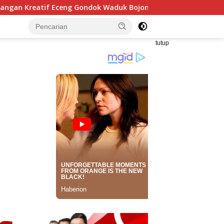
ndok Waduk Bojongsari, Sediakan Hadiah Rp10 Juta dan Modal
tutup