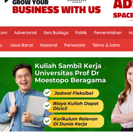
kum
Advertorial
Seni Budaya
Politik
Pemerintahan
H
u
Jawa Barat
Nasional
Pariwisata
Tekno & Sains