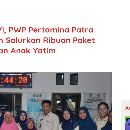
, PWP Pertamina Patra
n Salurkan Ribuan Paket
an Anak Yatim
A