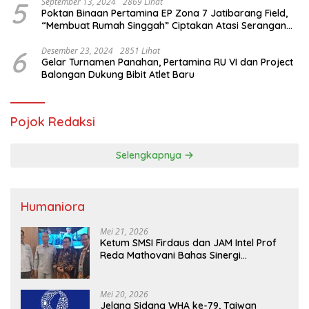
5
September 13, 2024
2869 Lihat
Poktan Binaan Pertamina EP Zona 7 Jatibarang Field,
“Membuat Rumah Singgah” Ciptakan Atasi Serangan
Hama Tikus
6
Desember 23, 2024
2851 Lihat
Gelar Turnamen Panahan, Pertamina RU VI dan Project
Balongan Dukung Bibit Atlet Baru
Pojok Redaksi
Selengkapnya
Humaniora
Mei 21, 2026
Ketum SMSI Firdaus dan JAM Intel Prof
Reda Mathovani Bahas Sinergi
Kejagung, ABPEDNAS dan SMSI
Sukseskan Jaga Desa dan Jaga Dapur
MBG, Perkuat Pengawasan Program
Mei 20, 2026
Pemerintah
Jelang Sidang WHA ke-79, Taiwan