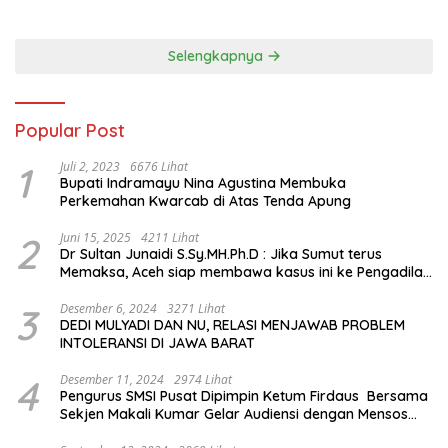
hingga Mengenal Tokoh
Sejarah Chiang Kai-shek di
Memorial Hall
Selengkapnya
Popular Post
1
Juli 2, 2023
6676 Lihat
Bupati Indramayu Nina Agustina Membuka
Perkemahan Kwarcab di Atas Tenda Apung
2
Juni 15, 2025
4211 Lihat
Dr Sultan Junaidi S.Sy.MH.Ph.D : Jika Sumut terus
Memaksa, Aceh siap membawa kasus ini ke Pengadilan
Internasional
3
Desember 6, 2024
3271 Lihat
DEDI MULYADI DAN NU, RELASI MENJAWAB PROBLEM
INTOLERANSI DI JAWA BARAT
4
Desember 11, 2024
2974 Lihat
Pengurus SMSI Pusat Dipimpin Ketum Firdaus Bersama
Sekjen Makali Kumar Gelar Audiensi dengan Mensos
Saifullah Yusuf