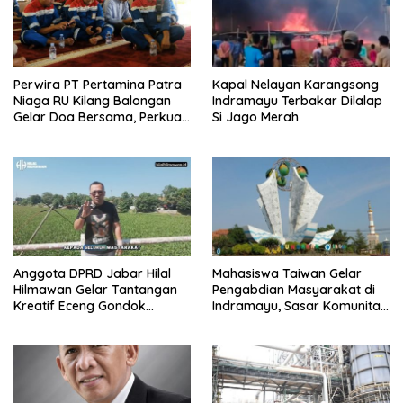
Perwira PT Pertamina Patra
Kapal Nelayan Karangsong
Niaga RU Kilang Balongan
Indramayu Terbakar Dilalap
Gelar Doa Bersama, Perkuat
Si Jago Merah
Integritas dan Keberkahan
Anggota DPRD Jabar Hilal
Mahasiswa Taiwan Gelar
Hilmawan Gelar Tantangan
Pengabdian Masyarakat di
Kreatif Eceng Gondok
Indramayu, Sasar Komunitas
Waduk Bojongsari, Sediakan
Pekerja Migran Indonesia
Hadiah Rp10 Juta dan Modal
Usaha