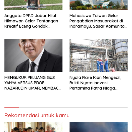
Anggota DPRD Jabar Hilal
Mahasiswa Taiwan Gelar
Hilmawan Gelar Tantangan
Pengabdian Masyarakat di
Kreatif Eceng Gondok
Indramayu, Sasar Komunitas
Waduk Bojongsari, Sediakan
Pekerja Migran Indonesia
Hadiah Rp10 Juta dan Modal
Usaha
MENGUKUR PELUANG GUS
Nyala Flare Kian Mengecil,
YAHYA VERSUS PROF.
Bukti Nyata Inovasi
NAZARUDIN UMAR, MEMBACA
Pertamina Patra Niaga
FAKTOR CAK IMIN
Kilang Balongan Dukung Net
Zero Emission 2060
Rekomendasi untuk kamu