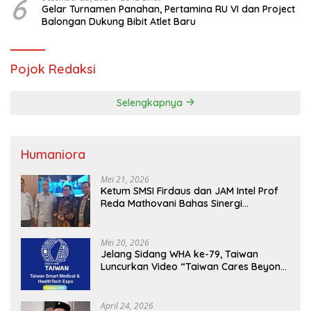
6
Gelar Turnamen Panahan, Pertamina RU VI dan Project
Balongan Dukung Bibit Atlet Baru
Pojok Redaksi
Selengkapnya
Humaniora
Mei 21, 2026
Ketum SMSI Firdaus dan JAM Intel Prof
Reda Mathovani Bahas Sinergi
Kejagung, ABPEDNAS dan SMSI
Sukseskan Jaga Desa dan Jaga Dapur
MBG, Perkuat Pengawasan Program
Mei 20, 2026
Pemerintah
Jelang Sidang WHA ke-79, Taiwan
Luncurkan Video “Taiwan Cares Beyond
Borders” Promosikan Inovasi Kesehatan
Global
April 24, 2026