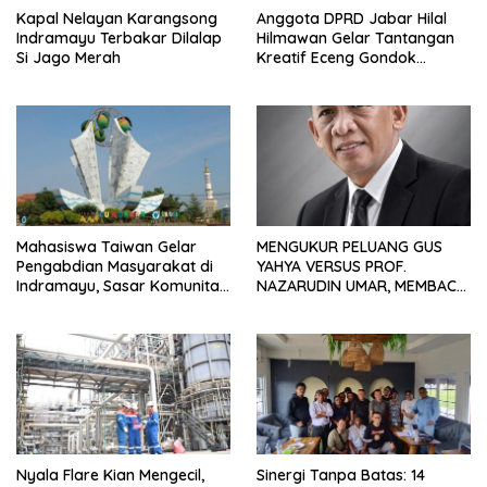
Kapal Nelayan Karangsong
Anggota DPRD Jabar Hilal
Indramayu Terbakar Dilalap
Hilmawan Gelar Tantangan
Si Jago Merah
Kreatif Eceng Gondok
Waduk Bojongsari, Sediakan
Hadiah Rp10 Juta dan Modal
Usaha
Mahasiswa Taiwan Gelar
MENGUKUR PELUANG GUS
Pengabdian Masyarakat di
YAHYA VERSUS PROF.
Indramayu, Sasar Komunitas
NAZARUDIN UMAR, MEMBACA
Pekerja Migran Indonesia
FAKTOR CAK IMIN
Nyala Flare Kian Mengecil,
Sinergi Tanpa Batas: 14