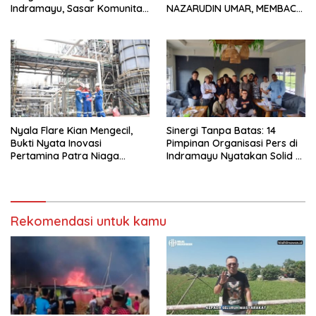
Indramayu, Sasar Komunitas
NAZARUDIN UMAR, MEMBACA
Pekerja Migran Indonesia
FAKTOR CAK IMIN
Nyala Flare Kian Mengecil,
Sinergi Tanpa Batas: 14
Bukti Nyata Inovasi
Pimpinan Organisasi Pers di
Pertamina Patra Niaga
Indramayu Nyatakan Solid di
Kilang Balongan Dukung Net
Bawah FKJI
Zero Emission 2060
Rekomendasi untuk kamu