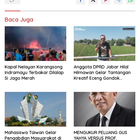
Baca Juga
Kapal Nelayan Karangsong
Anggota DPRD Jabar Hilal
Indramayu Terbakar Dilalap
Hilmawan Gelar Tantangan
Si Jago Merah
Kreatif Eceng Gondok
Waduk Bojongsari, Sediakan
Hadiah Rp10 Juta dan Modal
Usaha
Mahasiswa Taiwan Gelar
MENGUKUR PELUANG GUS
Pengabdian Masyarakat di
YAHYA VERSUS PROF.