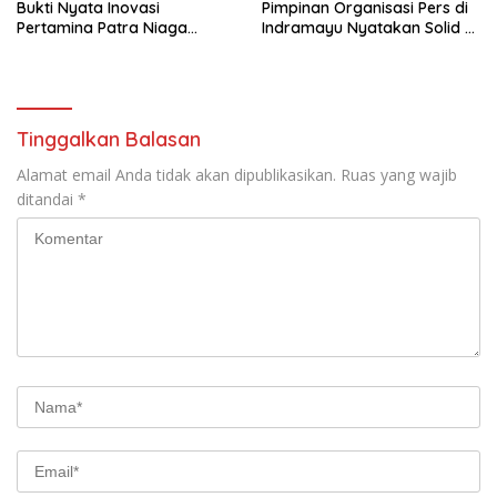
Bukti Nyata Inovasi
Pimpinan Organisasi Pers di
Pertamina Patra Niaga
Indramayu Nyatakan Solid di
Kilang Balongan Dukung Net
Bawah FKJI
Zero Emission 2060
Tinggalkan Balasan
Alamat email Anda tidak akan dipublikasikan.
Ruas yang wajib
ditandai
*