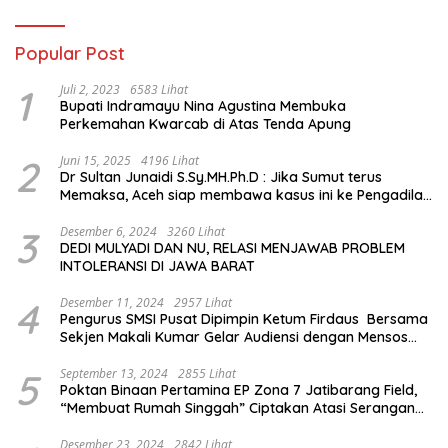
Popular Post
1
Juli 2, 2023
6583 Lihat
Bupati Indramayu Nina Agustina Membuka
Perkemahan Kwarcab di Atas Tenda Apung
2
Juni 15, 2025
4196 Lihat
Dr Sultan Junaidi S.Sy.MH.Ph.D : Jika Sumut terus
Memaksa, Aceh siap membawa kasus ini ke Pengadilan
Internasional
3
Desember 6, 2024
3260 Lihat
DEDI MULYADI DAN NU, RELASI MENJAWAB PROBLEM
INTOLERANSI DI JAWA BARAT
4
Desember 11, 2024
2957 Lihat
Pengurus SMSI Pusat Dipimpin Ketum Firdaus Bersama
Sekjen Makali Kumar Gelar Audiensi dengan Mensos
Saifullah Yusuf
5
September 13, 2024
2855 Lihat
Poktan Binaan Pertamina EP Zona 7 Jatibarang Field,
“Membuat Rumah Singgah” Ciptakan Atasi Serangan
Hama Tikus
Desember 23, 2024
2842 Lihat