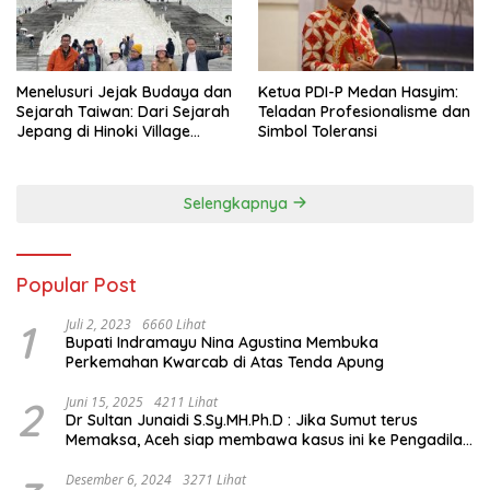
Menelusuri Jejak Budaya dan
Ketua PDI-P Medan Hasyim:
Sejarah Taiwan: Dari Sejarah
Teladan Profesionalisme dan
Jepang di Hinoki Village
Simbol Toleransi
hingga Mengenal Tokoh
Sejarah Chiang Kai-shek di
Memorial Hall
Selengkapnya
Popular Post
1
Juli 2, 2023
6660 Lihat
Bupati Indramayu Nina Agustina Membuka
Perkemahan Kwarcab di Atas Tenda Apung
2
Juni 15, 2025
4211 Lihat
Dr Sultan Junaidi S.Sy.MH.Ph.D : Jika Sumut terus
Memaksa, Aceh siap membawa kasus ini ke Pengadilan
Internasional
Desember 6, 2024
3271 Lihat