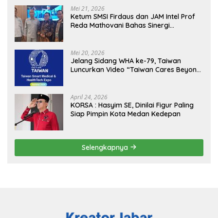
Mei 21, 2026
Ketum SMSI Firdaus dan JAM Intel Prof
Reda Mathovani Bahas Sinergi
Kejagung, ABPEDNAS dan SMSI
Sukseskan Jaga Desa dan Jaga Dapur
MBG, Perkuat Pengawasan Program
Mei 20, 2026
Pemerintah
Jelang Sidang WHA ke-79, Taiwan
Luncurkan Video “Taiwan Cares Beyond
Borders” Promosikan Inovasi Kesehatan
Global
April 24, 2026
KORSA : Hasyim SE, Dinilai Figur Paling
Siap Pimpin Kota Medan Kedepan
Selengkapnya