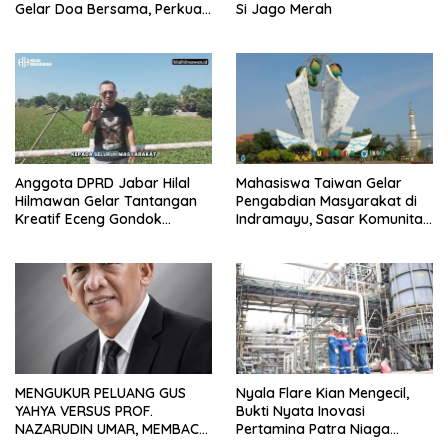
Gelar Doa Bersama, Perkuat
Si Jago Merah
Integritas dan Keberkahan
Anggota DPRD Jabar Hilal
Mahasiswa Taiwan Gelar
Hilmawan Gelar Tantangan
Pengabdian Masyarakat di
Kreatif Eceng Gondok
Indramayu, Sasar Komunitas
Waduk Bojongsari, Sediakan
Pekerja Migran Indonesia
Hadiah Rp10 Juta dan Modal
Usaha
MENGUKUR PELUANG GUS
Nyala Flare Kian Mengecil,
YAHYA VERSUS PROF.
Bukti Nyata Inovasi
NAZARUDIN UMAR, MEMBACA
Pertamina Patra Niaga
FAKTOR CAK IMIN
Kilang Balongan Dukung Net