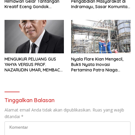
Hilmawan Gelar Tantangan
Pengabdian Masyarakat di
Kreatif Eceng Gondok
Indramayu, Sasar Komunitas
Waduk Bojongsari, Sediakan
Pekerja Migran Indonesia
Hadiah Rp10 Juta dan Modal
Usaha
MENGUKUR PELUANG GUS
Nyala Flare Kian Mengecil,
YAHYA VERSUS PROF.
Bukti Nyata Inovasi
NAZARUDIN UMAR, MEMBACA
Pertamina Patra Niaga
FAKTOR CAK IMIN
Kilang Balongan Dukung Net
Zero Emission 2060
Tinggalkan Balasan
Alamat email Anda tidak akan dipublikasikan.
Ruas yang wajib
ditandai
*