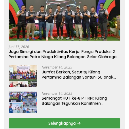
Juni 17, 2026
Jaga Sinergi dan Produktivitas Kerja, Fungsi Produksi 2
Pertamina Patra Niaga Kilang Balongan Gelar Olahraga
Bersama
November 14, 2025
Jum’at Berkah, Security Kilang
Pertamina Balongan Santuni 50 anak
Yatim
November 14, 2025
Semangat HUT ke-8 PT KPI: Kilang
Balongan Teguhkan Komitmen
Ketahanan Energi dan Berbagi Bersama
Penyandang Disabilitas dan Yayasan
Pendidikan
Selengkapnya