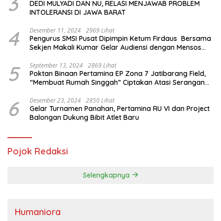
3
DEDI MULYADI DAN NU, RELASI MENJAWAB PROBLEM
INTOLERANSI DI JAWA BARAT
4
Desember 11, 2024
2969 Lihat
Pengurus SMSI Pusat Dipimpin Ketum Firdaus Bersama
Sekjen Makali Kumar Gelar Audiensi dengan Mensos
Saifullah Yusuf
5
September 13, 2024
2869 Lihat
Poktan Binaan Pertamina EP Zona 7 Jatibarang Field,
“Membuat Rumah Singgah” Ciptakan Atasi Serangan
Hama Tikus
6
Desember 23, 2024
2850 Lihat
Gelar Turnamen Panahan, Pertamina RU VI dan Project
Balongan Dukung Bibit Atlet Baru
Pojok Redaksi
Selengkapnya
Humaniora