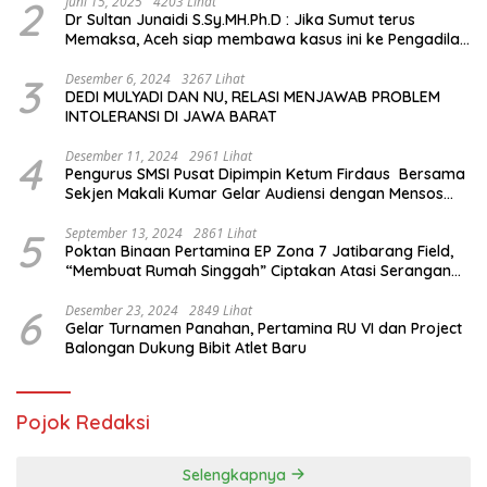
2
Juni 15, 2025
4203 Lihat
Dr Sultan Junaidi S.Sy.MH.Ph.D : Jika Sumut terus
Memaksa, Aceh siap membawa kasus ini ke Pengadilan
Internasional
3
Desember 6, 2024
3267 Lihat
DEDI MULYADI DAN NU, RELASI MENJAWAB PROBLEM
INTOLERANSI DI JAWA BARAT
4
Desember 11, 2024
2961 Lihat
Pengurus SMSI Pusat Dipimpin Ketum Firdaus Bersama
Sekjen Makali Kumar Gelar Audiensi dengan Mensos
Saifullah Yusuf
5
September 13, 2024
2861 Lihat
Poktan Binaan Pertamina EP Zona 7 Jatibarang Field,
“Membuat Rumah Singgah” Ciptakan Atasi Serangan
Hama Tikus
6
Desember 23, 2024
2849 Lihat
Gelar Turnamen Panahan, Pertamina RU VI dan Project
Balongan Dukung Bibit Atlet Baru
Pojok Redaksi
Selengkapnya