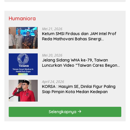
Humaniora
Mei 21, 2026
Ketum SMSI Firdaus dan JAM Intel Prof
Reda Mathovani Bahas Sinergi
Kejagung, ABPEDNAS dan SMSI
Sukseskan Jaga Desa dan Jaga Dapur
MBG, Perkuat Pengawasan Program
Mei 20, 2026
Pemerintah
Jelang Sidang WHA ke-79, Taiwan
Luncurkan Video “Taiwan Cares Beyond
Borders” Promosikan Inovasi Kesehatan
Global
April 24, 2026
KORSA : Hasyim SE, Dinilai Figur Paling
Siap Pimpin Kota Medan Kedepan
Selengkapnya