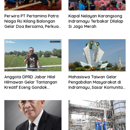
Perwira PT Pertamina Patra
Kapal Nelayan Karangsong
Niaga RU Kilang Balongan
Indramayu Terbakar Dilalap
Gelar Doa Bersama, Perkuat
Si Jago Merah
Integritas dan Keberkahan
Anggota DPRD Jabar Hilal
Mahasiswa Taiwan Gelar
Hilmawan Gelar Tantangan
Pengabdian Masyarakat di
Kreatif Eceng Gondok
Indramayu, Sasar Komunitas
Waduk Bojongsari, Sediakan
Pekerja Migran Indonesia
Hadiah Rp10 Juta dan Modal
Usaha