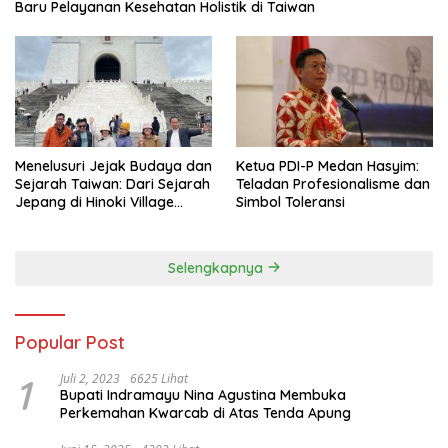
Baru Pelayanan Kesehatan Holistik di Taiwan
Menelusuri Jejak Budaya dan
Ketua PDI-P Medan Hasyim:
Sejarah Taiwan: Dari Sejarah
Teladan Profesionalisme dan
Jepang di Hinoki Village
Simbol Toleransi
hingga Mengenal Tokoh
Sejarah Chiang Kai-shek di
Memorial Hall
Selengkapnya
Popular Post
1
Juli 2, 2023
6625 Lihat
Bupati Indramayu Nina Agustina Membuka
Perkemahan Kwarcab di Atas Tenda Apung