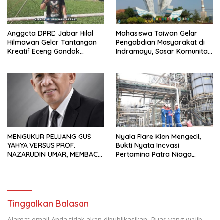
Anggota DPRD Jabar Hilal
Mahasiswa Taiwan Gelar
Hilmawan Gelar Tantangan
Pengabdian Masyarakat di
Kreatif Eceng Gondok
Indramayu, Sasar Komunitas
Waduk Bojongsari, Sediakan
Pekerja Migran Indonesia
Hadiah Rp10 Juta dan Modal
Usaha
MENGUKUR PELUANG GUS
Nyala Flare Kian Mengecil,
YAHYA VERSUS PROF.
Bukti Nyata Inovasi
NAZARUDIN UMAR, MEMBACA
Pertamina Patra Niaga
FAKTOR CAK IMIN
Kilang Balongan Dukung Net
Zero Emission 2060
Tinggalkan Balasan
Alamat email Anda tidak akan dipublikasikan.
Ruas yang wajib