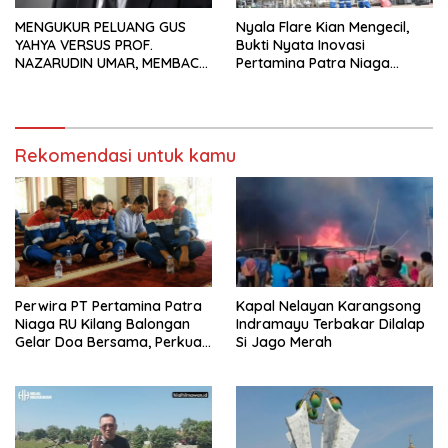
MENGUKUR PELUANG GUS
Nyala Flare Kian Mengecil,
YAHYA VERSUS PROF.
Bukti Nyata Inovasi
NAZARUDIN UMAR, MEMBACA
Pertamina Patra Niaga
FAKTOR CAK IMIN
Kilang Balongan Dukung Net
Zero Emission 2060
Rekomendasi untuk kamu
Perwira PT Pertamina Patra
Kapal Nelayan Karangsong
Niaga RU Kilang Balongan
Indramayu Terbakar Dilalap
Gelar Doa Bersama, Perkuat
Si Jago Merah
Integritas dan Keberkahan