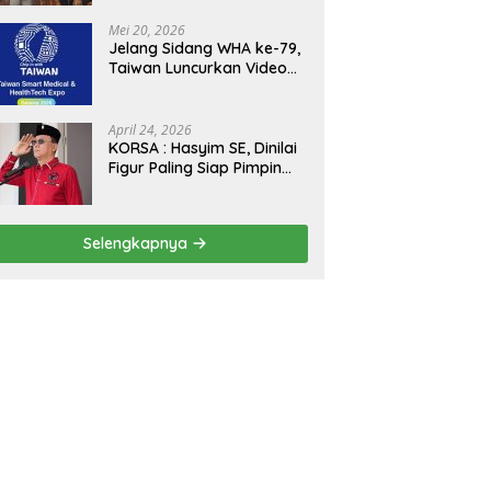
Kejagung, ABPEDNAS dan
SMSI Sukseskan Jaga
Mei 20, 2026
Desa dan Jaga Dapur
Jelang Sidang WHA ke-79,
MBG, Perkuat Pengawasan
Taiwan Luncurkan Video
Program Pemerintah
“Taiwan Cares Beyond
Borders” Promosikan
Inovasi Kesehatan Global
April 24, 2026
KORSA : Hasyim SE, Dinilai
Figur Paling Siap Pimpin
Kota Medan Kedepan
Selengkapnya