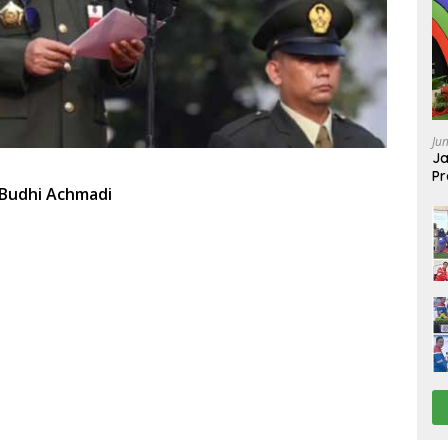
Ju
Ja
Pr
 Budhi Achmadi
Ba