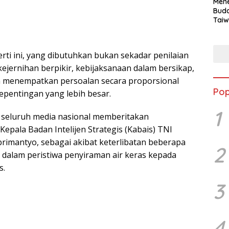
Mene
Buda
Taiw
Jepa
Vill
Men
erti ini, yang dibutuhkan bukan sekadar penilaian
Seja
shek
kejernihan berpikir, kebijaksanaan dalam bersikap,
 menempatkan persoalan secara proporsional
Pop
epentingan yang lebih besar.
1
, seluruh media nasional memberitakan
Kepala Badan Intelijen Strategis (Kabais) TNI
brimantyo, sebagai akibat keterlibatan beberapa
2
 dalam peristiwa penyiraman air keras kepada
s.
3
4