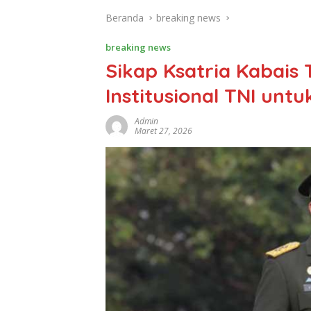
Beranda
breaking news
breaking news
Sikap Ksatria Kabais
Institusional TNI untu
Admin
Maret 27, 2026