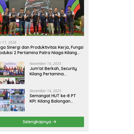
ni 17, 2026
ga Sinergi dan Produktivitas Kerja, Fungsi
oduksi 2 Pertamina Patra Niaga Kilang
longan Gelar Olahraga Bersama
November 14, 2025
Jum’at Berkah, Security
Kilang Pertamina
Balongan Santuni 50 anak
Yatim
November 14, 2025
Semangat HUT ke-8 PT
KPI: Kilang Balongan
Teguhkan Komitmen
Ketahanan Energi dan
Berbagi Bersama
Selengkapnya
Penyandang Disabilitas
dan Yayasan Pendidikan