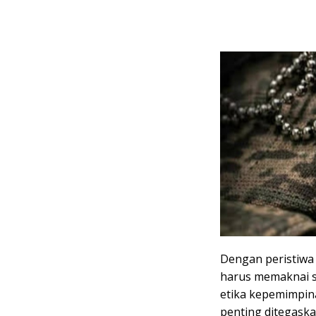
Dengan peristiwa
harus memaknai se
etika kepemimpina
penting ditegaska