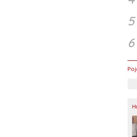
5
6
Poj
H