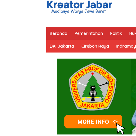
Beranda
Pemerintahan
Politik
Hu
DKI Jakarta
Cirebon Raya
Indramay