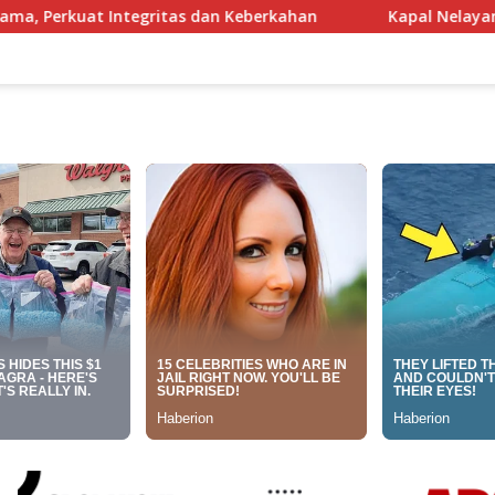
dan Keberkahan
Kapal Nelayan Karangsong Indramayu T