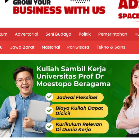
kum
Advertorial
Seni Budaya
Politik
Pemerintahan
H
u
Jawa Barat
Nasional
Pariwisata
Tekno & Sains