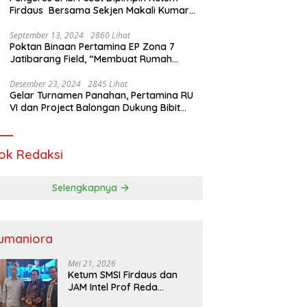
Firdaus Bersama Sekjen Makali Kumar
Gelar Audiensi dengan Mensos Saifullah
Yusuf
September 13, 2024
2860 Lihat
Poktan Binaan Pertamina EP Zona 7
Jatibarang Field, “Membuat Rumah
Singgah” Ciptakan Atasi Serangan Hama
Tikus
Desember 23, 2024
2845 Lihat
Gelar Turnamen Panahan, Pertamina RU
VI dan Project Balongan Dukung Bibit
Atlet Baru
ok Redaksi
Selengkapnya
umaniora
Mei 21, 2026
Ketum SMSI Firdaus dan
JAM Intel Prof Reda
Mathovani Bahas Sinergi