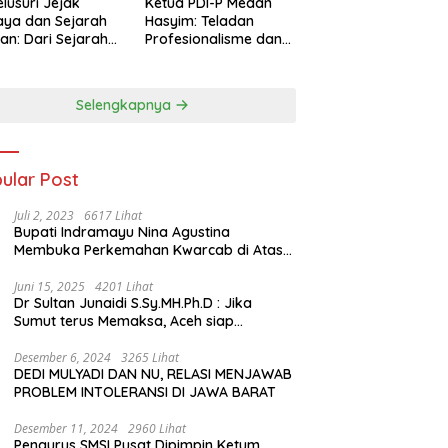
lusuri Jejak
Ketua PDI-P Medan
ya dan Sejarah
Hasyim: Teladan
an: Dari Sejarah
Profesionalisme dan
ng di Hinoki
Simbol Toleransi
age hingga
genal Tokoh
Selengkapnya
rah Chiang Kai-
 di Memorial Hall
ular Post
Juli 2, 2023
6617 Lihat
Bupati Indramayu Nina Agustina
Membuka Perkemahan Kwarcab di Atas
Tenda Apung
Juni 15, 2025
4201 Lihat
Dr Sultan Junaidi S.Sy.MH.Ph.D : Jika
Sumut terus Memaksa, Aceh siap
membawa kasus ini ke Pengadilan
Internasional
Desember 6, 2024
3265 Lihat
DEDI MULYADI DAN NU, RELASI MENJAWAB
PROBLEM INTOLERANSI DI JAWA BARAT
Desember 11, 2024
2960 Lihat
Pengurus SMSI Pusat Dipimpin Ketum