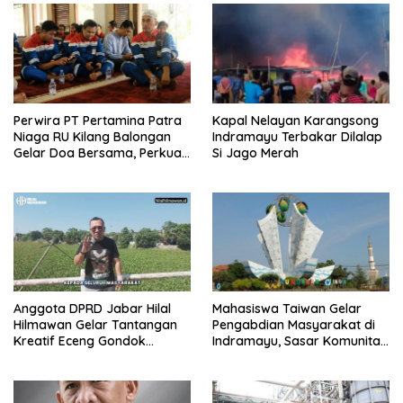
Perwira PT Pertamina Patra
Kapal Nelayan Karangsong
Niaga RU Kilang Balongan
Indramayu Terbakar Dilalap
Gelar Doa Bersama, Perkuat
Si Jago Merah
Integritas dan Keberkahan
Anggota DPRD Jabar Hilal
Mahasiswa Taiwan Gelar
Hilmawan Gelar Tantangan
Pengabdian Masyarakat di
Kreatif Eceng Gondok
Indramayu, Sasar Komunitas
Waduk Bojongsari, Sediakan
Pekerja Migran Indonesia
Hadiah Rp10 Juta dan Modal
Usaha