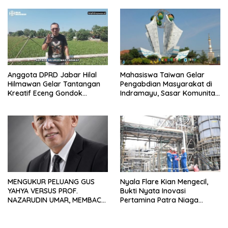
Anggota DPRD Jabar Hilal
Mahasiswa Taiwan Gelar
Hilmawan Gelar Tantangan
Pengabdian Masyarakat di
Kreatif Eceng Gondok
Indramayu, Sasar Komunitas
Waduk Bojongsari, Sediakan
Pekerja Migran Indonesia
Hadiah Rp10 Juta dan Modal
Usaha
MENGUKUR PELUANG GUS
Nyala Flare Kian Mengecil,
YAHYA VERSUS PROF.
Bukti Nyata Inovasi
NAZARUDIN UMAR, MEMBACA
Pertamina Patra Niaga
FAKTOR CAK IMIN
Kilang Balongan Dukung Net
Zero Emission 2060