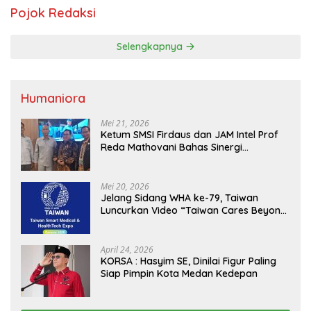
Pojok Redaksi
Selengkapnya
Humaniora
Mei 21, 2026
Ketum SMSI Firdaus dan JAM Intel Prof
Reda Mathovani Bahas Sinergi
Kejagung, ABPEDNAS dan SMSI
Sukseskan Jaga Desa dan Jaga Dapur
MBG, Perkuat Pengawasan Program
Mei 20, 2026
Pemerintah
Jelang Sidang WHA ke-79, Taiwan
Luncurkan Video “Taiwan Cares Beyond
Borders” Promosikan Inovasi Kesehatan
Global
April 24, 2026
KORSA : Hasyim SE, Dinilai Figur Paling
Siap Pimpin Kota Medan Kedepan