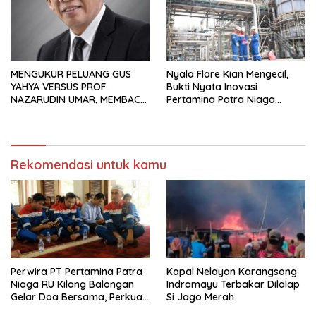
MENGUKUR PELUANG GUS
Nyala Flare Kian Mengecil,
YAHYA VERSUS PROF.
Bukti Nyata Inovasi
NAZARUDIN UMAR, MEMBACA
Pertamina Patra Niaga
FAKTOR CAK IMIN
Kilang Balongan Dukung Net
Zero Emission 2060
Rekomendasi untuk kamu
Perwira PT Pertamina Patra
Kapal Nelayan Karangsong
Niaga RU Kilang Balongan
Indramayu Terbakar Dilalap
Gelar Doa Bersama, Perkuat
Si Jago Merah
Integritas dan Keberkahan