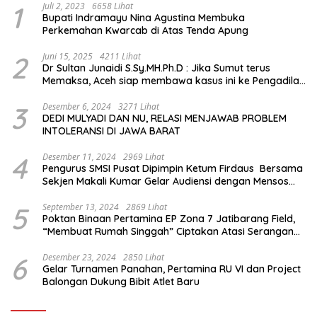
1
Juli 2, 2023
6658 Lihat
Bupati Indramayu Nina Agustina Membuka
Perkemahan Kwarcab di Atas Tenda Apung
2
Juni 15, 2025
4211 Lihat
Dr Sultan Junaidi S.Sy.MH.Ph.D : Jika Sumut terus
Memaksa, Aceh siap membawa kasus ini ke Pengadilan
Internasional
3
Desember 6, 2024
3271 Lihat
DEDI MULYADI DAN NU, RELASI MENJAWAB PROBLEM
INTOLERANSI DI JAWA BARAT
4
Desember 11, 2024
2969 Lihat
Pengurus SMSI Pusat Dipimpin Ketum Firdaus Bersama
Sekjen Makali Kumar Gelar Audiensi dengan Mensos
Saifullah Yusuf
5
September 13, 2024
2869 Lihat
Poktan Binaan Pertamina EP Zona 7 Jatibarang Field,
“Membuat Rumah Singgah” Ciptakan Atasi Serangan
Hama Tikus
6
Desember 23, 2024
2850 Lihat
Gelar Turnamen Panahan, Pertamina RU VI dan Project
Balongan Dukung Bibit Atlet Baru