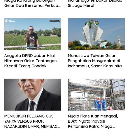
Niaga RU Kilang Balongan
Indramayu Terbakar Dilalap
Gelar Doa Bersama, Perkuat
Si Jago Merah
Integritas dan Keberkahan
Anggota DPRD Jabar Hilal
Mahasiswa Taiwan Gelar
Hilmawan Gelar Tantangan
Pengabdian Masyarakat di
Kreatif Eceng Gondok
Indramayu, Sasar Komunitas
Waduk Bojongsari, Sediakan
Pekerja Migran Indonesia
Hadiah Rp10 Juta dan Modal
Usaha
MENGUKUR PELUANG GUS
Nyala Flare Kian Mengecil,
YAHYA VERSUS PROF.
Bukti Nyata Inovasi
NAZARUDIN UMAR, MEMBACA
Pertamina Patra Niaga