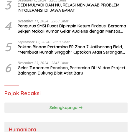
3
Desember 6, 2024
3265 Lihat
DEDI MULYADI DAN NU, RELASI MENJAWAB PROBLEM
INTOLERANSI DI JAWA BARAT
4
Desember 11, 2024
2960 Lihat
Pengurus SMSI Pusat Dipimpin Ketum Firdaus Bersama
Sekjen Makali Kumar Gelar Audiensi dengan Mensos
Saifullah Yusuf
5
September 13, 2024
2860 Lihat
Poktan Binaan Pertamina EP Zona 7 Jatibarang Field,
“Membuat Rumah Singgah” Ciptakan Atasi Serangan
Hama Tikus
6
Desember 23, 2024
2845 Lihat
Gelar Turnamen Panahan, Pertamina RU VI dan Project
Balongan Dukung Bibit Atlet Baru
Pojok Redaksi
Selengkapnya
Humaniora