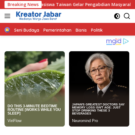
Langsung
asiswa Taiwan Gelar Pengabdian Masyarakat di Indramayu, Sas
Breaking News
ke
konten
Home
Seni Budaya
Pemerintahan
Bisnis
Politik