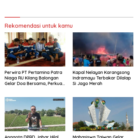
FAKTOR CAK IMIN
Kilang Balongan Dukung Net
Zero Emission 2060
Rekomendasi untuk kamu
Perwira PT Pertamina Patra
Kapal Nelayan Karangsong
Niaga RU Kilang Balongan
Indramayu Terbakar Dilalap
Gelar Doa Bersama, Perkuat
Si Jago Merah
Integritas dan Keberkahan
Anggota DPRD Jabar Hilal
Mahasiswa Taiwan Gelar