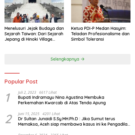
Menelusuri Jejak Budaya dan
Ketua PDI-P Medan Hasyim:
Sejarah Taiwan: Dari Sejarah
Teladan Profesionalisme dan
Jepang di Hinoki Village
Simbol Toleransi
hingga Mengenal Tokoh
Sejarah Chiang Kai-shek di
Memorial Hall
Selengkapnya
Popular Post
1
Juli 2, 2023
6617 Lihat
Bupati Indramayu Nina Agustina Membuka
Perkemahan Kwarcab di Atas Tenda Apung
2
Juni 15, 2025
4201 Lihat
Dr Sultan Junaidi S.Sy.MH.Ph.D : Jika Sumut terus
Memaksa, Aceh siap membawa kasus ini ke Pengadilan
Internasional