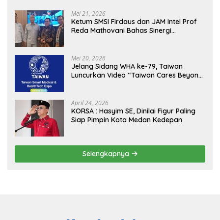
Mei 21, 2026
Ketum SMSI Firdaus dan JAM Intel Prof
Reda Mathovani Bahas Sinergi
Kejagung, ABPEDNAS dan SMSI
Sukseskan Jaga Desa dan Jaga Dapur
MBG, Perkuat Pengawasan Program
Mei 20, 2026
Pemerintah
Jelang Sidang WHA ke-79, Taiwan
Luncurkan Video “Taiwan Cares Beyond
Borders” Promosikan Inovasi Kesehatan
Global
April 24, 2026
KORSA : Hasyim SE, Dinilai Figur Paling
Siap Pimpin Kota Medan Kedepan
Selengkapnya