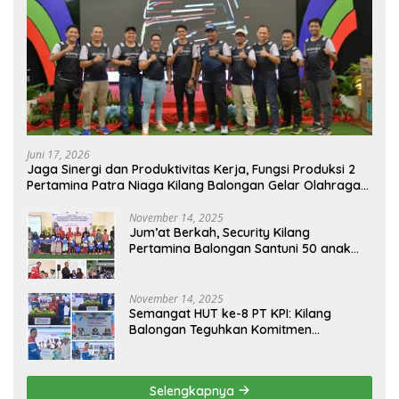
Juni 17, 2026
Jaga Sinergi dan Produktivitas Kerja, Fungsi Produksi 2
Pertamina Patra Niaga Kilang Balongan Gelar Olahraga
Bersama
November 14, 2025
Jum’at Berkah, Security Kilang
Pertamina Balongan Santuni 50 anak
Yatim
November 14, 2025
Semangat HUT ke-8 PT KPI: Kilang
Balongan Teguhkan Komitmen
Ketahanan Energi dan Berbagi Bersama
Penyandang Disabilitas dan Yayasan
Pendidikan
Selengkapnya