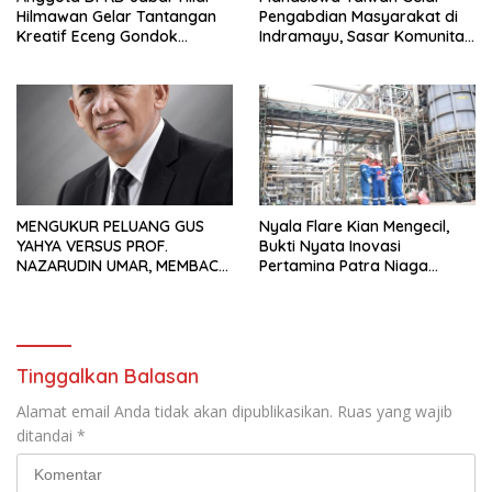
Hilmawan Gelar Tantangan
Pengabdian Masyarakat di
Kreatif Eceng Gondok
Indramayu, Sasar Komunitas
Waduk Bojongsari, Sediakan
Pekerja Migran Indonesia
Hadiah Rp10 Juta dan Modal
Usaha
MENGUKUR PELUANG GUS
Nyala Flare Kian Mengecil,
YAHYA VERSUS PROF.
Bukti Nyata Inovasi
NAZARUDIN UMAR, MEMBACA
Pertamina Patra Niaga
FAKTOR CAK IMIN
Kilang Balongan Dukung Net
Zero Emission 2060
Tinggalkan Balasan
Alamat email Anda tidak akan dipublikasikan.
Ruas yang wajib
ditandai
*