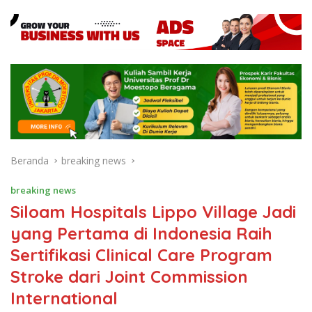
Beranda
breaking news
breaking news
Siloam Hospitals Lippo Village Jadi
yang Pertama di Indonesia Raih
Sertifikasi Clinical Care Program
Stroke dari Joint Commission
International