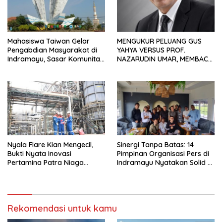
Mahasiswa Taiwan Gelar
MENGUKUR PELUANG GUS
Pengabdian Masyarakat di
YAHYA VERSUS PROF.
Indramayu, Sasar Komunitas
NAZARUDIN UMAR, MEMBACA
Pekerja Migran Indonesia
FAKTOR CAK IMIN
Nyala Flare Kian Mengecil,
Sinergi Tanpa Batas: 14
Bukti Nyata Inovasi
Pimpinan Organisasi Pers di
Pertamina Patra Niaga
Indramayu Nyatakan Solid di
Kilang Balongan Dukung Net
Bawah FKJI
Zero Emission 2060
Rekomendasi untuk kamu