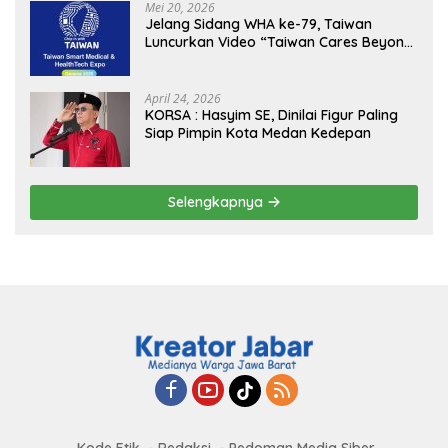
MBG, Perkuat Pengawasan Program
Mei 20, 2026
Pemerintah
Jelang Sidang WHA ke-79, Taiwan
Luncurkan Video “Taiwan Cares Beyond
Borders” Promosikan Inovasi Kesehatan
Global
April 24, 2026
KORSA : Hasyim SE, Dinilai Figur Paling
Siap Pimpin Kota Medan Kedepan
Selengkapnya