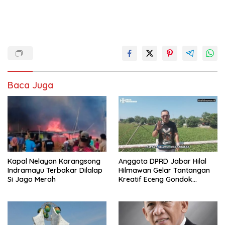
Baca Juga
Kapal Nelayan Karangsong
Anggota DPRD Jabar Hilal
Indramayu Terbakar Dilalap
Hilmawan Gelar Tantangan
Si Jago Merah
Kreatif Eceng Gondok
Waduk Bojongsari, Sediakan
Hadiah Rp10 Juta dan Modal
Usaha