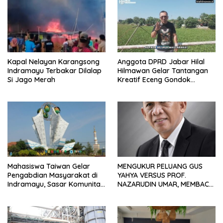
Kapal Nelayan Karangsong
Anggota DPRD Jabar Hilal
Indramayu Terbakar Dilalap
Hilmawan Gelar Tantangan
Si Jago Merah
Kreatif Eceng Gondok
Waduk Bojongsari, Sediakan
Hadiah Rp10 Juta dan Modal
Usaha
Mahasiswa Taiwan Gelar
MENGUKUR PELUANG GUS
Pengabdian Masyarakat di
YAHYA VERSUS PROF.
Indramayu, Sasar Komunitas
NAZARUDIN UMAR, MEMBACA
Pekerja Migran Indonesia
FAKTOR CAK IMIN