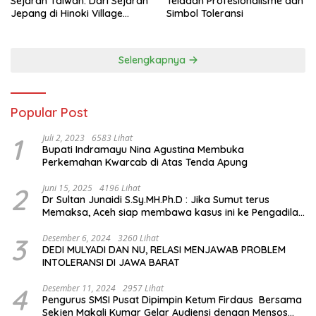
Sejarah Taiwan: Dari Sejarah
Teladan Profesionalisme dan
Jepang di Hinoki Village
Simbol Toleransi
hingga Mengenal Tokoh
Sejarah Chiang Kai-shek di
Memorial Hall
Selengkapnya
Popular Post
1
Juli 2, 2023
6583 Lihat
Bupati Indramayu Nina Agustina Membuka
Perkemahan Kwarcab di Atas Tenda Apung
2
Juni 15, 2025
4196 Lihat
Dr Sultan Junaidi S.Sy.MH.Ph.D : Jika Sumut terus
Memaksa, Aceh siap membawa kasus ini ke Pengadilan
Internasional
3
Desember 6, 2024
3260 Lihat
DEDI MULYADI DAN NU, RELASI MENJAWAB PROBLEM
INTOLERANSI DI JAWA BARAT
4
Desember 11, 2024
2957 Lihat
Pengurus SMSI Pusat Dipimpin Ketum Firdaus Bersama
Sekjen Makali Kumar Gelar Audiensi dengan Mensos