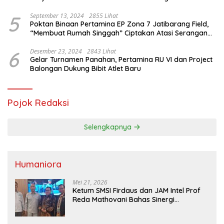
Saifullah Yusuf
5
September 13, 2024
2855 Lihat
Poktan Binaan Pertamina EP Zona 7 Jatibarang Field,
“Membuat Rumah Singgah” Ciptakan Atasi Serangan
Hama Tikus
6
Desember 23, 2024
2843 Lihat
Gelar Turnamen Panahan, Pertamina RU VI dan Project
Balongan Dukung Bibit Atlet Baru
Pojok Redaksi
Selengkapnya
Humaniora
Mei 21, 2026
Ketum SMSI Firdaus dan JAM Intel Prof
Reda Mathovani Bahas Sinergi
Kejagung, ABPEDNAS dan SMSI
Sukseskan Jaga Desa dan Jaga Dapur