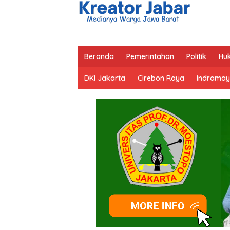
Beranda
Pemerintahan
Politik
Hu
DKI Jakarta
Cirebon Raya
Indramay