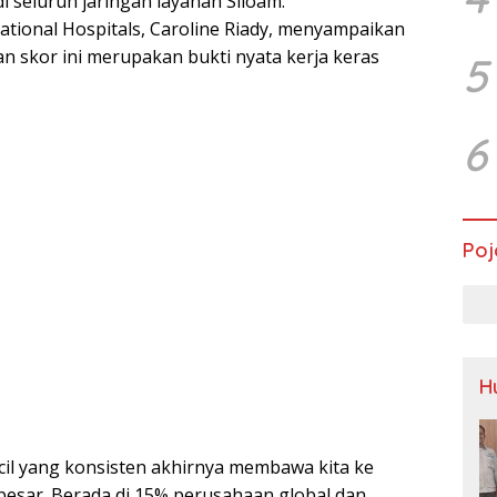
di seluruh jaringan layanan Siloam.
ational Hospitals, Caroline Riady, menyampaikan
 skor ini merupakan bukti nyata kerja keras
5
6
Poj
H
kecil yang konsisten akhirnya membawa kita ke
besar. Berada di 15% perusahaan global dan