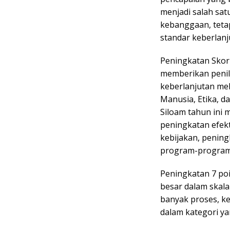
menjadi salah sat
kebanggaan, teta
standar keberlanju
Peningkatan Skor
memberikan penila
keberlanjutan mel
Manusia, Etika, d
Siloam tahun ini 
peningkatan efekt
kebijakan, penin
program-program 
Peningkatan 7 po
besar dalam skal
banyak proses, ke
dalam kategori ya