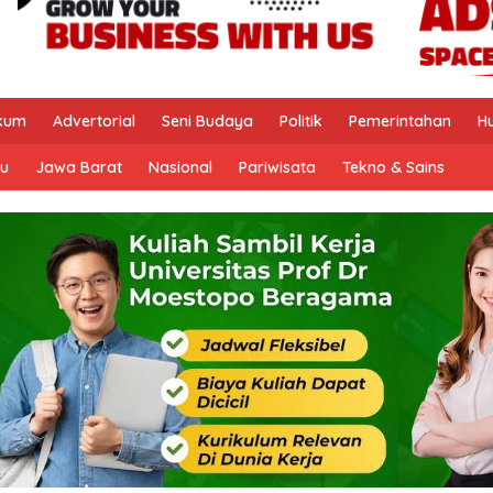
kum
Advertorial
Seni Budaya
Politik
Pemerintahan
H
u
Jawa Barat
Nasional
Pariwisata
Tekno & Sains