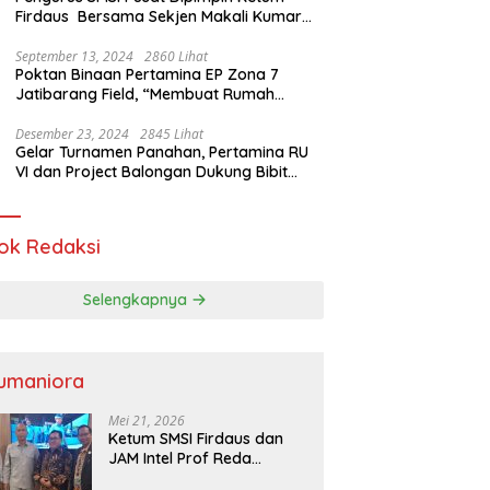
Firdaus Bersama Sekjen Makali Kumar
Gelar Audiensi dengan Mensos Saifullah
Yusuf
September 13, 2024
2860 Lihat
Poktan Binaan Pertamina EP Zona 7
Jatibarang Field, “Membuat Rumah
Singgah” Ciptakan Atasi Serangan Hama
Tikus
Desember 23, 2024
2845 Lihat
Gelar Turnamen Panahan, Pertamina RU
VI dan Project Balongan Dukung Bibit
Atlet Baru
ok Redaksi
Selengkapnya
umaniora
Mei 21, 2026
Ketum SMSI Firdaus dan
JAM Intel Prof Reda
Mathovani Bahas Sinergi