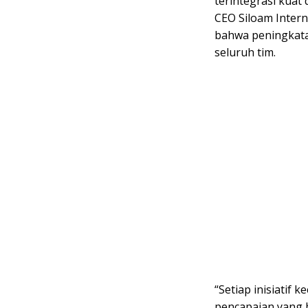
terintegrasi kuat 
CEO Siloam Intern
bahwa peningkatan
seluruh tim.
“Setiap inisiatif 
pencapaian yang 