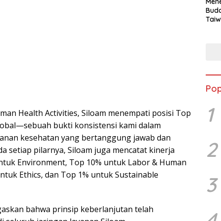
Mene
Buda
Taiw
Jepa
Vill
Men
Seja
shek
Pop
1
man Health Activities, Siloam menempati posisi Top
obal—sebuah bukti konsistensi kami dalam
anan kesehatan yang bertanggung jawab dan
2
a setiap pilarnya, Siloam juga mencatat kinerja
ntuk Environment, Top 10% untuk Labor & Human
ntuk Ethics, dan Top 1% untuk Sustainable
3
askan bahwa prinsip keberlanjutan telah
4