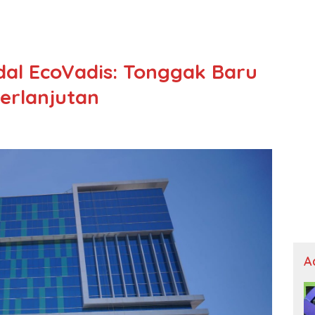
dal EcoVadis: Tonggak Baru
erlanjutan
A