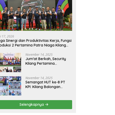
ni 17, 2026
ga Sinergi dan Produktivitas Kerja, Fungsi
oduksi 2 Pertamina Patra Niaga Kilang
longan Gelar Olahraga Bersama
November 14, 2025
Jum’at Berkah, Security
Kilang Pertamina
Balongan Santuni 50 anak
Yatim
November 14, 2025
Semangat HUT ke-8 PT
KPI: Kilang Balongan
Teguhkan Komitmen
Ketahanan Energi dan
Berbagi Bersama
Selengkapnya
Penyandang Disabilitas
dan Yayasan Pendidikan