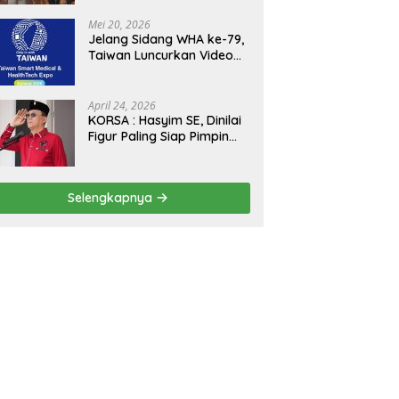
Kejagung, ABPEDNAS dan
SMSI Sukseskan Jaga
Mei 20, 2026
Desa dan Jaga Dapur
Jelang Sidang WHA ke-79,
MBG, Perkuat Pengawasan
Taiwan Luncurkan Video
Program Pemerintah
“Taiwan Cares Beyond
Borders” Promosikan
Inovasi Kesehatan Global
April 24, 2026
KORSA : Hasyim SE, Dinilai
Figur Paling Siap Pimpin
Kota Medan Kedepan
Selengkapnya