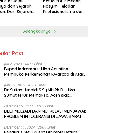
lusuri Jejak
Ketua PDI-P Medan
ya dan Sejarah
Hasyim: Teladan
an: Dari Sejarah
Profesionalisme dan
ng di Hinoki
Simbol Toleransi
age hingga
genal Tokoh
Selengkapnya
rah Chiang Kai-
 di Memorial Hall
ular Post
Juli 2, 2023
6617 Lihat
Bupati Indramayu Nina Agustina
Membuka Perkemahan Kwarcab di Atas
Tenda Apung
Juni 15, 2025
4201 Lihat
Dr Sultan Junaidi S.Sy.MH.Ph.D : Jika
Sumut terus Memaksa, Aceh siap
membawa kasus ini ke Pengadilan
Internasional
Desember 6, 2024
3265 Lihat
DEDI MULYADI DAN NU, RELASI MENJAWAB
PROBLEM INTOLERANSI DI JAWA BARAT
Desember 11, 2024
2960 Lihat
Pengurus SMSI Pusat Dipimpin Ketum