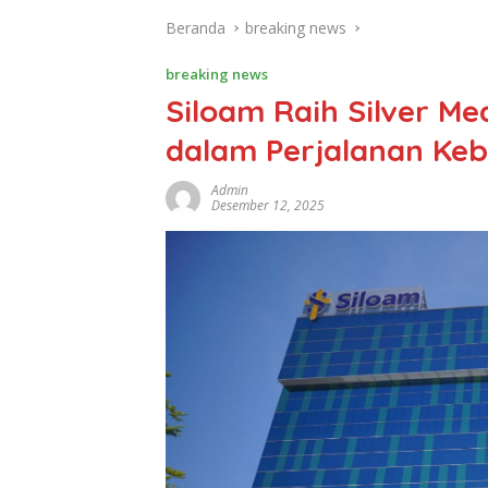
Beranda
breaking news
breaking news
Siloam Raih Silver Me
dalam Perjalanan Keb
Admin
Desember 12, 2025