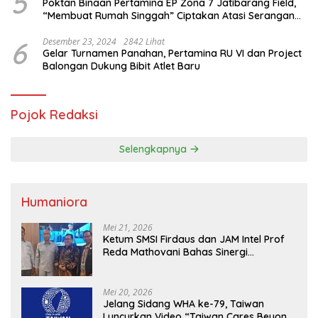
5
Poktan Binaan Pertamina EP Zona 7 Jatibarang Field,
“Membuat Rumah Singgah” Ciptakan Atasi Serangan
Hama Tikus
6
Desember 23, 2024
2842 Lihat
Gelar Turnamen Panahan, Pertamina RU VI dan Project
Balongan Dukung Bibit Atlet Baru
Pojok Redaksi
Selengkapnya
Humaniora
Mei 21, 2026
Ketum SMSI Firdaus dan JAM Intel Prof
Reda Mathovani Bahas Sinergi
Kejagung, ABPEDNAS dan SMSI
Sukseskan Jaga Desa dan Jaga Dapur
MBG, Perkuat Pengawasan Program
Mei 20, 2026
Pemerintah
Jelang Sidang WHA ke-79, Taiwan
Luncurkan Video “Taiwan Cares Beyond