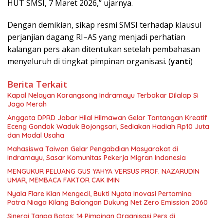
HUT SMSI, 7 Maret 2026,” ujarnya.
Dengan demikian, sikap resmi SMSI terhadap klausul
perjanjian dagang RI–AS yang menjadi perhatian
kalangan pers akan ditentukan setelah pembahasan
menyeluruh di tingkat pimpinan organisasi. (
yanti
)
Berita Terkait
Kapal Nelayan Karangsong Indramayu Terbakar Dilalap Si
Jago Merah
Anggota DPRD Jabar Hilal Hilmawan Gelar Tantangan Kreatif
Eceng Gondok Waduk Bojongsari, Sediakan Hadiah Rp10 Juta
dan Modal Usaha
Mahasiswa Taiwan Gelar Pengabdian Masyarakat di
Indramayu, Sasar Komunitas Pekerja Migran Indonesia
MENGUKUR PELUANG GUS YAHYA VERSUS PROF. NAZARUDIN
UMAR, MEMBACA FAKTOR CAK IMIN
Nyala Flare Kian Mengecil, Bukti Nyata Inovasi Pertamina
Patra Niaga Kilang Balongan Dukung Net Zero Emission 2060
Sinergi Tanpa Batas: 14 Pimpinan Organisasi Pers di