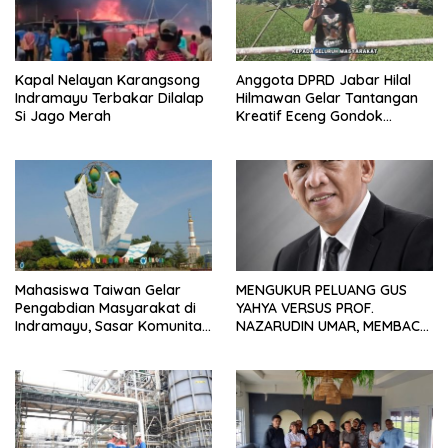
Kapal Nelayan Karangsong
Anggota DPRD Jabar Hilal
Indramayu Terbakar Dilalap
Hilmawan Gelar Tantangan
Si Jago Merah
Kreatif Eceng Gondok
Waduk Bojongsari, Sediakan
Hadiah Rp10 Juta dan Modal
Usaha
Mahasiswa Taiwan Gelar
MENGUKUR PELUANG GUS
Pengabdian Masyarakat di
YAHYA VERSUS PROF.
Indramayu, Sasar Komunitas
NAZARUDIN UMAR, MEMBACA
Pekerja Migran Indonesia
FAKTOR CAK IMIN