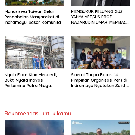
Mahasiswa Taiwan Gelar
MENGUKUR PELUANG GUS
Pengabdian Masyarakat di
YAHYA VERSUS PROF.
Indramayu, Sasar Komunitas
NAZARUDIN UMAR, MEMBACA
Pekerja Migran Indonesia
FAKTOR CAK IMIN
Nyala Flare Kian Mengecil,
Sinergi Tanpa Batas: 14
Bukti Nyata Inovasi
Pimpinan Organisasi Pers di
Pertamina Patra Niaga
Indramayu Nyatakan Solid di
Kilang Balongan Dukung Net
Bawah FKJI
Zero Emission 2060
Rekomendasi untuk kamu