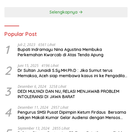
Sejarah Chiang Kai-shek di
Memorial Hall
Selengkapnya
Popular Post
1
Juli 2, 2023
6561 Lihat
Bupati Indramayu Nina Agustina Membuka
Perkemahan Kwarcab di Atas Tenda Apung
2
Juni 15, 2025
4196 Lihat
Dr Sultan Junaidi S.Sy.MH.Ph.D : Jika Sumut terus
Memaksa, Aceh siap membawa kasus ini ke Pengadilan
Internasional
3
Desember 6, 2024
3258 Lihat
DEDI MULYADI DAN NU, RELASI MENJAWAB PROBLEM
INTOLERANSI DI JAWA BARAT
4
Desember 11, 2024
2957 Lihat
Pengurus SMSI Pusat Dipimpin Ketum Firdaus Bersama
Sekjen Makali Kumar Gelar Audiensi dengan Mensos
Saifullah Yusuf
September 13, 2024
2855 Lihat