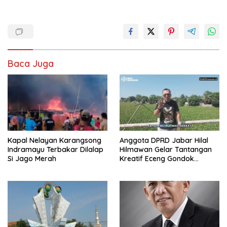
Baca Juga
Kapal Nelayan Karangsong
Anggota DPRD Jabar Hilal
Indramayu Terbakar Dilalap
Hilmawan Gelar Tantangan
Si Jago Merah
Kreatif Eceng Gondok
Waduk Bojongsari, Sediakan
Hadiah Rp10 Juta dan Modal
Usaha