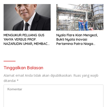
Hadiah Rp10 Juta dan Modal
Usaha
MENGUKUR PELUANG GUS
Nyala Flare Kian Mengecil,
YAHYA VERSUS PROF.
Bukti Nyata Inovasi
NAZARUDIN UMAR, MEMBACA
Pertamina Patra Niaga
FAKTOR CAK IMIN
Kilang Balongan Dukung Net
Zero Emission 2060
Tinggalkan Balasan
Alamat email Anda tidak akan dipublikasikan.
Ruas yang wajib
ditandai
*