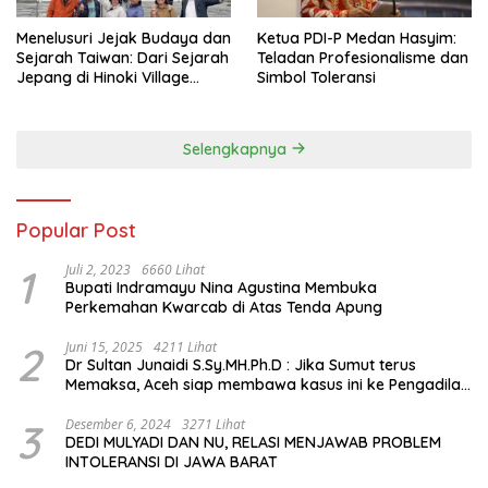
Menelusuri Jejak Budaya dan
Ketua PDI-P Medan Hasyim:
Sejarah Taiwan: Dari Sejarah
Teladan Profesionalisme dan
Jepang di Hinoki Village
Simbol Toleransi
hingga Mengenal Tokoh
Sejarah Chiang Kai-shek di
Memorial Hall
Selengkapnya
Popular Post
1
Juli 2, 2023
6660 Lihat
Bupati Indramayu Nina Agustina Membuka
Perkemahan Kwarcab di Atas Tenda Apung
2
Juni 15, 2025
4211 Lihat
Dr Sultan Junaidi S.Sy.MH.Ph.D : Jika Sumut terus
Memaksa, Aceh siap membawa kasus ini ke Pengadilan
Internasional
3
Desember 6, 2024
3271 Lihat
DEDI MULYADI DAN NU, RELASI MENJAWAB PROBLEM
INTOLERANSI DI JAWA BARAT