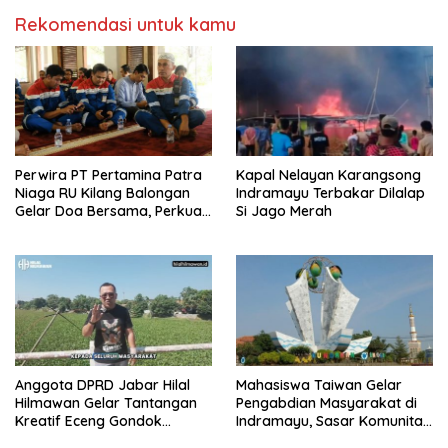
Rekomendasi untuk kamu
Perwira PT Pertamina Patra
Kapal Nelayan Karangsong
Niaga RU Kilang Balongan
Indramayu Terbakar Dilalap
Gelar Doa Bersama, Perkuat
Si Jago Merah
Integritas dan Keberkahan
Anggota DPRD Jabar Hilal
Mahasiswa Taiwan Gelar
Hilmawan Gelar Tantangan
Pengabdian Masyarakat di
Kreatif Eceng Gondok
Indramayu, Sasar Komunitas
Waduk Bojongsari, Sediakan
Pekerja Migran Indonesia