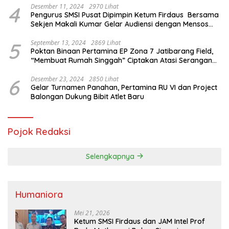
4
Desember 11, 2024
2970 Lihat
Pengurus SMSI Pusat Dipimpin Ketum Firdaus Bersama
Sekjen Makali Kumar Gelar Audiensi dengan Mensos
Saifullah Yusuf
5
September 13, 2024
2869 Lihat
Poktan Binaan Pertamina EP Zona 7 Jatibarang Field,
“Membuat Rumah Singgah” Ciptakan Atasi Serangan
Hama Tikus
6
Desember 23, 2024
2850 Lihat
Gelar Turnamen Panahan, Pertamina RU VI dan Project
Balongan Dukung Bibit Atlet Baru
Pojok Redaksi
Selengkapnya
Humaniora
Mei 21, 2026
Ketum SMSI Firdaus dan JAM Intel Prof