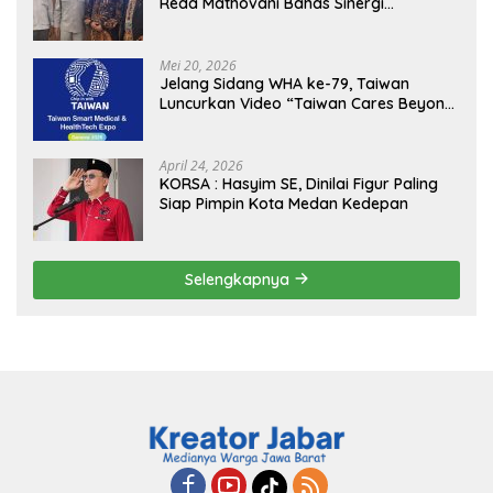
Reda Mathovani Bahas Sinergi
Kejagung, ABPEDNAS dan SMSI
Sukseskan Jaga Desa dan Jaga Dapur
MBG, Perkuat Pengawasan Program
Mei 20, 2026
Pemerintah
Jelang Sidang WHA ke-79, Taiwan
Luncurkan Video “Taiwan Cares Beyond
Borders” Promosikan Inovasi Kesehatan
Global
April 24, 2026
KORSA : Hasyim SE, Dinilai Figur Paling
Siap Pimpin Kota Medan Kedepan
Selengkapnya