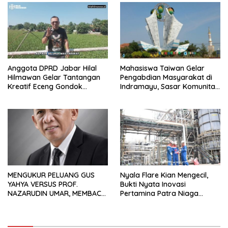
Anggota DPRD Jabar Hilal
Mahasiswa Taiwan Gelar
Hilmawan Gelar Tantangan
Pengabdian Masyarakat di
Kreatif Eceng Gondok
Indramayu, Sasar Komunitas
Waduk Bojongsari, Sediakan
Pekerja Migran Indonesia
Hadiah Rp10 Juta dan Modal
Usaha
MENGUKUR PELUANG GUS
Nyala Flare Kian Mengecil,
YAHYA VERSUS PROF.
Bukti Nyata Inovasi
NAZARUDIN UMAR, MEMBACA
Pertamina Patra Niaga
FAKTOR CAK IMIN
Kilang Balongan Dukung Net
Zero Emission 2060