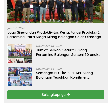
Juni 17, 2026
Jaga Sinergi dan Produktivitas Kerja, Fungsi Produksi 2
Pertamina Patra Niaga Kilang Balongan Gelar Olahraga
Bersama
November 14, 2025
Jum’at Berkah, Security Kilang
Pertamina Balongan Santuni 50 anak
Yatim
November 14, 2025
Semangat HUT ke-8 PT KPI: Kilang
Balongan Teguhkan Komitmen
Ketahanan Energi dan Berbagi Bersama
Penyandang Disabilitas dan Yayasan
Pendidikan
Selengkapnya