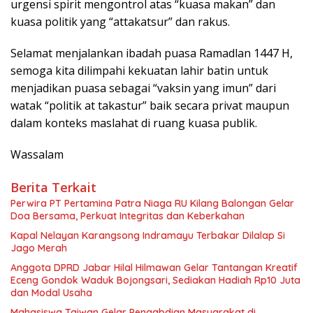
urgensi spirit mengontrol atas “kuasa makan” dan
kuasa politik yang “attakatsur” dan rakus.
Selamat menjalankan ibadah puasa Ramadlan 1447 H,
semoga kita dilimpahi kekuatan lahir batin untuk
menjadikan puasa sebagai “vaksin yang imun” dari
watak “politik at takastur” baik secara privat maupun
dalam konteks maslahat di ruang kuasa publik.
Wassalam
Berita Terkait
Perwira PT Pertamina Patra Niaga RU Kilang Balongan Gelar
Doa Bersama, Perkuat Integritas dan Keberkahan
Kapal Nelayan Karangsong Indramayu Terbakar Dilalap Si
Jago Merah
Anggota DPRD Jabar Hilal Hilmawan Gelar Tantangan Kreatif
Eceng Gondok Waduk Bojongsari, Sediakan Hadiah Rp10 Juta
dan Modal Usaha
Mahasiswa Taiwan Gelar Pengabdian Masyarakat di