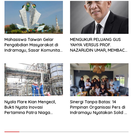
Usaha
Mahasiswa Taiwan Gelar
MENGUKUR PELUANG GUS
Pengabdian Masyarakat di
YAHYA VERSUS PROF.
Indramayu, Sasar Komunitas
NAZARUDIN UMAR, MEMBACA
Pekerja Migran Indonesia
FAKTOR CAK IMIN
Nyala Flare Kian Mengecil,
Sinergi Tanpa Batas: 14
Bukti Nyata Inovasi
Pimpinan Organisasi Pers di
Pertamina Patra Niaga
Indramayu Nyatakan Solid di
Kilang Balongan Dukung Net
Bawah FKJI
Zero Emission 2060