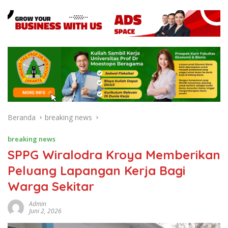
Beranda
breaking news
breaking news
SPPG Wiralodra Kroya Memberikan
Peluang Lapangan Kerja Bagi
Warga Sekitar
Admin
Juni 2, 2026