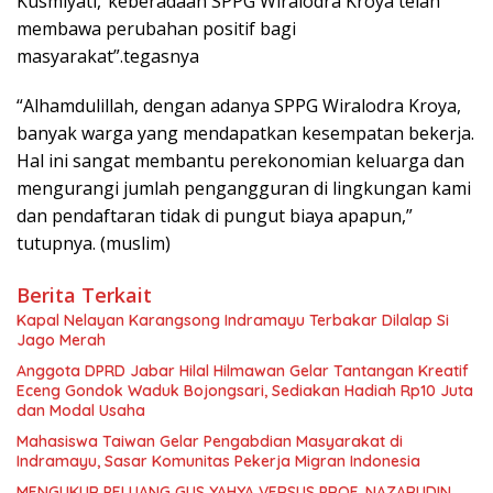
Kusmiyati,”keberadaan SPPG Wiralodra Kroya telah
membawa perubahan positif bagi
masyarakat”.tegasnya
“Alhamdulillah, dengan adanya SPPG Wiralodra Kroya,
banyak warga yang mendapatkan kesempatan bekerja.
Hal ini sangat membantu perekonomian keluarga dan
mengurangi jumlah pengangguran di lingkungan kami
dan pendaftaran tidak di pungut biaya apapun,”
tutupnya. (muslim)
Berita Terkait
Kapal Nelayan Karangsong Indramayu Terbakar Dilalap Si
Jago Merah
Anggota DPRD Jabar Hilal Hilmawan Gelar Tantangan Kreatif
Eceng Gondok Waduk Bojongsari, Sediakan Hadiah Rp10 Juta
dan Modal Usaha
Mahasiswa Taiwan Gelar Pengabdian Masyarakat di
Indramayu, Sasar Komunitas Pekerja Migran Indonesia
MENGUKUR PELUANG GUS YAHYA VERSUS PROF. NAZARUDIN