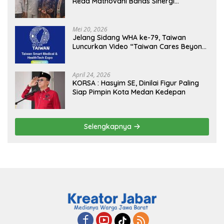
Reda Mathovani Bahas Sinergi
Kejagung, ABPEDNAS dan SMSI
Sukseskan Jaga Desa dan Jaga Dapur
MBG, Perkuat Pengawasan Program
Mei 20, 2026
Pemerintah
Jelang Sidang WHA ke-79, Taiwan
Luncurkan Video “Taiwan Cares Beyond
Borders” Promosikan Inovasi Kesehatan
Global
April 24, 2026
KORSA : Hasyim SE, Dinilai Figur Paling
Siap Pimpin Kota Medan Kedepan
Selengkapnya