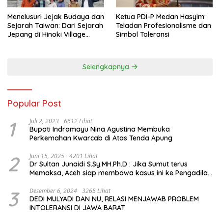
Menelusuri Jejak Budaya dan
Ketua PDI-P Medan Hasyim:
Sejarah Taiwan: Dari Sejarah
Teladan Profesionalisme dan
Jepang di Hinoki Village
Simbol Toleransi
hingga Mengenal Tokoh
Sejarah Chiang Kai-shek di
Memorial Hall
Selengkapnya
Popular Post
1
Juli 2, 2023
6612 Lihat
Bupati Indramayu Nina Agustina Membuka
Perkemahan Kwarcab di Atas Tenda Apung
2
Juni 15, 2025
4201 Lihat
Dr Sultan Junaidi S.Sy.MH.Ph.D : Jika Sumut terus
Memaksa, Aceh siap membawa kasus ini ke Pengadilan
Internasional
3
Desember 6, 2024
3265 Lihat
DEDI MULYADI DAN NU, RELASI MENJAWAB PROBLEM
INTOLERANSI DI JAWA BARAT