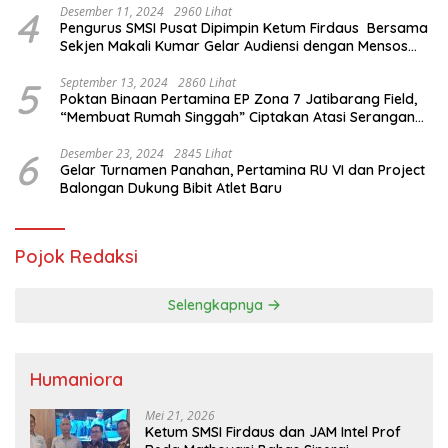
4
Desember 11, 2024
2960 Lihat
Pengurus SMSI Pusat Dipimpin Ketum Firdaus Bersama
Sekjen Makali Kumar Gelar Audiensi dengan Mensos
Saifullah Yusuf
5
September 13, 2024
2860 Lihat
Poktan Binaan Pertamina EP Zona 7 Jatibarang Field,
“Membuat Rumah Singgah” Ciptakan Atasi Serangan
Hama Tikus
6
Desember 23, 2024
2845 Lihat
Gelar Turnamen Panahan, Pertamina RU VI dan Project
Balongan Dukung Bibit Atlet Baru
Pojok Redaksi
Selengkapnya
Humaniora
Mei 21, 2026
Ketum SMSI Firdaus dan JAM Intel Prof