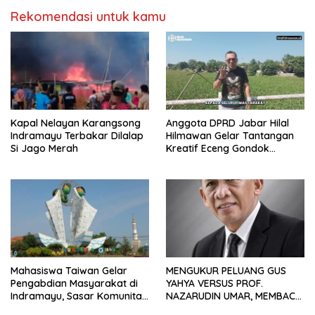
Rekomendasi untuk kamu
Kapal Nelayan Karangsong
Anggota DPRD Jabar Hilal
Indramayu Terbakar Dilalap
Hilmawan Gelar Tantangan
Si Jago Merah
Kreatif Eceng Gondok
Waduk Bojongsari, Sediakan
Hadiah Rp10 Juta dan Modal
Usaha
Mahasiswa Taiwan Gelar
MENGUKUR PELUANG GUS
Pengabdian Masyarakat di
YAHYA VERSUS PROF.
Indramayu, Sasar Komunitas
NAZARUDIN UMAR, MEMBACA
Pekerja Migran Indonesia
FAKTOR CAK IMIN