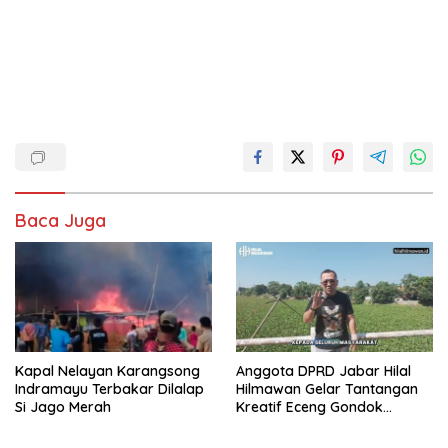
Baca Juga
Kapal Nelayan Karangsong
Anggota DPRD Jabar Hilal
Indramayu Terbakar Dilalap
Hilmawan Gelar Tantangan
Si Jago Merah
Kreatif Eceng Gondok
Waduk Bojongsari, Sediakan
Hadiah Rp10 Juta dan Modal