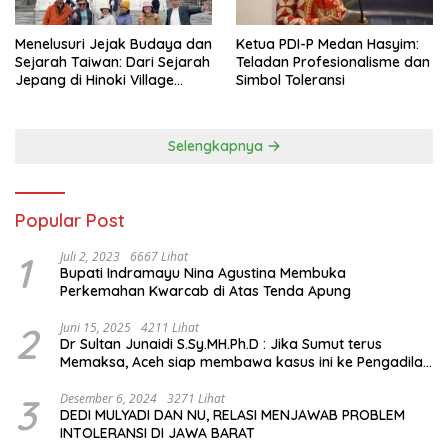
Menelusuri Jejak Budaya dan
Ketua PDI-P Medan Hasyim:
Sejarah Taiwan: Dari Sejarah
Teladan Profesionalisme dan
Jepang di Hinoki Village
Simbol Toleransi
hingga Mengenal Tokoh
Sejarah Chiang Kai-shek di
Memorial Hall
Selengkapnya
Popular Post
1
Juli 2, 2023
6667 Lihat
Bupati Indramayu Nina Agustina Membuka
Perkemahan Kwarcab di Atas Tenda Apung
2
Juni 15, 2025
4211 Lihat
Dr Sultan Junaidi S.Sy.MH.Ph.D : Jika Sumut terus
Memaksa, Aceh siap membawa kasus ini ke Pengadilan
Internasional
3
Desember 6, 2024
3271 Lihat
DEDI MULYADI DAN NU, RELASI MENJAWAB PROBLEM
INTOLERANSI DI JAWA BARAT