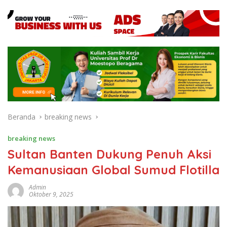
Beranda
breaking news
breaking news
Sultan Banten Dukung Penuh Aksi
Kemanusiaan Global Sumud Flotilla
Admin
Oktober 9, 2025