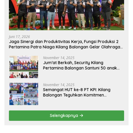
Juni 17, 2026
Jaga Sinergi dan Produktivitas Kerja, Fungsi Produksi 2
Pertamina Patra Niaga Kilang Balongan Gelar Olahraga
Bersama
November 14, 2025
Jum’at Berkah, Security Kilang
Pertamina Balongan Santuni 50 anak
Yatim
November 14, 2025
Semangat HUT ke-8 PT KPI: Kilang
Balongan Teguhkan Komitmen
Ketahanan Energi dan Berbagi Bersama
Penyandang Disabilitas dan Yayasan
Pendidikan
Selengkapnya