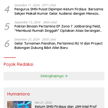
4
Desember 11, 2024
2971 Lihat
Pengurus SMSI Pusat Dipimpin Ketum Firdaus Bersama
Sekjen Makali Kumar Gelar Audiensi dengan Mensos
Saifullah Yusuf
5
September 13, 2024
2869 Lihat
Poktan Binaan Pertamina EP Zona 7 Jatibarang Field,
“Membuat Rumah Singgah” Ciptakan Atasi Serangan
Hama Tikus
6
Desember 23, 2024
2850 Lihat
Gelar Turnamen Panahan, Pertamina RU VI dan Project
Balongan Dukung Bibit Atlet Baru
Pojok Redaksi
Selengkapnya
Humaniora
Mei 21, 2026
Ketum SMSI Firdaus dan JAM Intel Prof