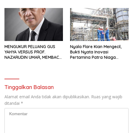
Waduk Bojongsari, Sediakan
Pekerja Migran Indonesia
Hadiah Rp10 Juta dan Modal
Usaha
MENGUKUR PELUANG GUS
Nyala Flare Kian Mengecil,
YAHYA VERSUS PROF.
Bukti Nyata Inovasi
NAZARUDIN UMAR, MEMBACA
Pertamina Patra Niaga
FAKTOR CAK IMIN
Kilang Balongan Dukung Net
Zero Emission 2060
Tinggalkan Balasan
Alamat email Anda tidak akan dipublikasikan.
Ruas yang wajib
ditandai
*