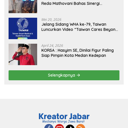
Reda Mathovani Bahas Sinergi
Kejagung, ABPEDNAS dan SMSI
Sukseskan Jaga Desa dan Jaga Dapur
MBG, Perkuat Pengawasan Program
Mei 20, 2026
Pemerintah
Jelang Sidang WHA ke-79, Taiwan
Luncurkan Video “Taiwan Cares Beyond
Borders” Promosikan Inovasi Kesehatan
Global
April 24, 2026
KORSA : Hasyim SE, Dinilai Figur Paling
Siap Pimpin Kota Medan Kedepan
Selengkapnya