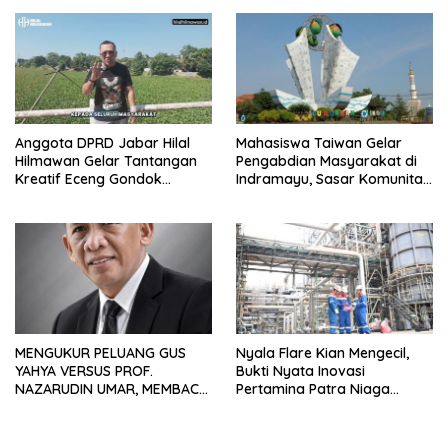
Anggota DPRD Jabar Hilal
Mahasiswa Taiwan Gelar
Hilmawan Gelar Tantangan
Pengabdian Masyarakat di
Kreatif Eceng Gondok
Indramayu, Sasar Komunitas
Waduk Bojongsari, Sediakan
Pekerja Migran Indonesia
Hadiah Rp10 Juta dan Modal
Usaha
MENGUKUR PELUANG GUS
Nyala Flare Kian Mengecil,
YAHYA VERSUS PROF.
Bukti Nyata Inovasi
NAZARUDIN UMAR, MEMBACA
Pertamina Patra Niaga
FAKTOR CAK IMIN
Kilang Balongan Dukung Net
Zero Emission 2060